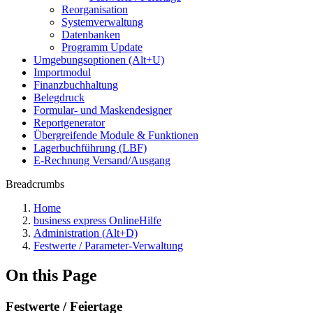
Reorganisation
Systemverwaltung
Datenbanken
Programm Update
Umgebungsoptionen (Alt+U)
Importmodul
Finanzbuchhaltung
Belegdruck
Formular- und Maskendesigner
Reportgenerator
Übergreifende Module & Funktionen
Lagerbuchführung (LBF)
E-Rechnung Versand/Ausgang
Breadcrumbs
Home
business express OnlineHilfe
Administration (Alt+D)
Festwerte / Parameter-Verwaltung
On this Page
Festwerte / Feiertage