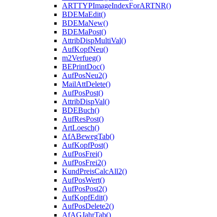
ARTTYPImageIndexForARTNR()
BDEMaEdit()
BDEMaNew()
BDEMaPost()
AttribDispMultiVal()
AufKopfNeu()
m2Verfueg()
BEPrintDoc()
AufPosNeu2()
MailAttDelete()
AufPosPost()
AttribDispVal()
BDEBuch()
AufResPost()
ArtLoesch()
AfABewegTab()
AufKopfPost()
AufPosFrei()
AufPosFrei2()
KundPreisCalcAll2()
AufPosWert()
AufPosPost2()
AufKopfEdit()
AufPosDelete2()
AfAGJahrTab()