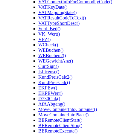
VATContextInfoForCommodityCode()
VATKeyData()
VATMappingState()
VATResultCodeToText()
VATTypeShortDesc()
Verd_Bed()
VK_Wert()
VPZ()
WCheck()
WEBuchen()
WEBuchen2()
WEGewichtAnz()
CurrSign()
IsLicense()
KundPreisCalc2()
KundPreisCalc()
EKPEw()
EKPEWert()
D730Chk()
AfAAbgang()
MoveContainerIntoContainer()
MoveContainerIntoPlace()
BERemoteClientStart()
BERemoteClientStop()
BERemoteExecute()