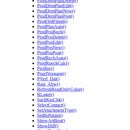
ProdDemPlanDelete()
ProdDemPlanEdit()
ProdDemPlanNew()
ProdDemPlanPost()
ProdOrdFinish()
ProdPlanAuto()
ProdPosBuch()
ProdPosDelete()
ProdPosEdit()
ProdPosNew()
ProdPosPost()
ProdRechAuto()
ProdRueckCalc()
ProfInv()
PruefVorgang()
PVerf_Dat()
Rast_Abw()
RefreshReadOnlyColor()
RLager()
SachKtoChk()
SelectContact()
SetAttachmentType()
SetBeParam()
ShowArtBest()
ShowDiff()