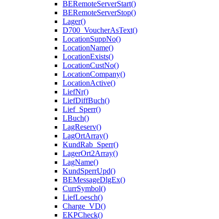
BERemoteServerStart()
BERemoteServerStop()
Lager()
D700_VoucherAsText()
LocationSuppNo()
LocationName()
LocationExists()
LocationCustNo()
LocationCompany()
LocationActive()
LiefNr()
LiefDiffBuch()
Lief_Sperr()
LBuch()
LagReserv()
LagOrtArray()
KundRab_Sperr()
LagerOrt2Array()
LagName()
KundSperrUpd()
BEMessageDlgEx()
CurrSymbol()
LiefLoesch()
Charge_VD()
EKPCheck()