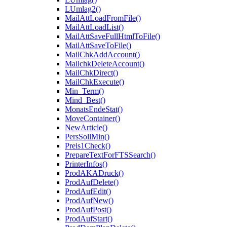
LUmlag2()
MailAttLoadFromFile()
MailAttLoadList()
MailAttSaveFullHtmlToFile()
MailAttSaveToFile()
MailChkAddAccount()
MailchkDeleteAccount()
MailChkDirect()
MailChkExecute()
Min_Term()
Mind_Best()
MonatsEndeStat()
MoveContainer()
NewArticle()
PersSollMin()
Preis1Check()
PrepareTextForFTSSearch()
PrinterInfos()
ProdAKADruck()
ProdAufDelete()
ProdAufEdit()
ProdAufNew()
ProdAufPost()
ProdAufStart()