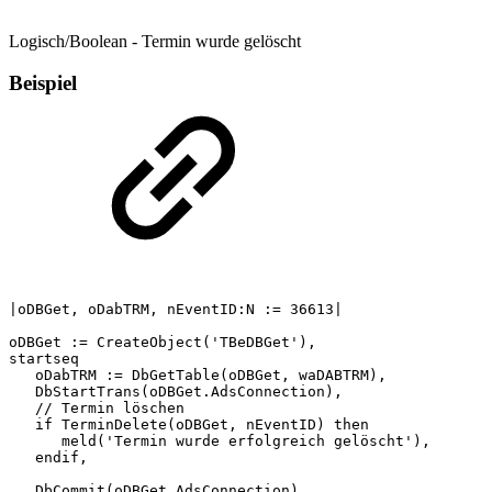
Logisch/Boolean - Termin wurde gelöscht
Beispiel
|oDBGet,
oDabTRM,
nEventID:N
:=
36613|
oDBGet
:=
CreateObject('TBeDBGet'),
startseq
oDabTRM
:=
DbGetTable(oDBGet,
waDABTRM),
DbStartTrans(oDBGet.AdsConnection),
//
Termin
löschen
if
TerminDelete(oDBGet,
nEventID)
then
meld('Termin
wurde
erfolgreich
gelöscht'),
endif,
DbCommit(oDBGet.AdsConnection),