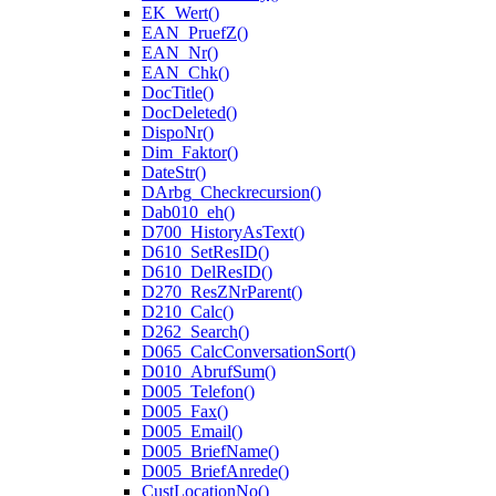
EK_Wert()
EAN_PruefZ()
EAN_Nr()
EAN_Chk()
DocTitle()
DocDeleted()
DispoNr()
Dim_Faktor()
DateStr()
DArbg_Checkrecursion()
Dab010_eh()
D700_HistoryAsText()
D610_SetResID()
D610_DelResID()
D270_ResZNrParent()
D210_Calc()
D262_Search()
D065_CalcConversationSort()
D010_AbrufSum()
D005_Telefon()
D005_Fax()
D005_Email()
D005_BriefName()
D005_BriefAnrede()
CustLocationNo()