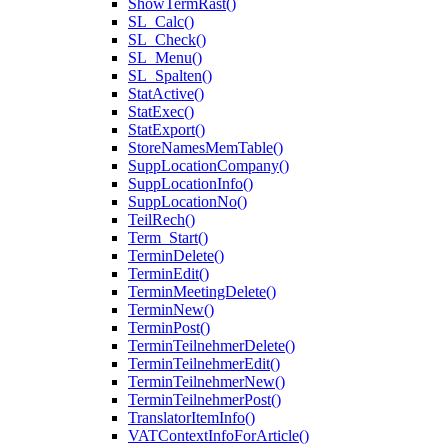
ShowTermRast()
SL_Calc()
SL_Check()
SL_Menu()
SL_Spalten()
StatActive()
StatExec()
StatExport()
StoreNamesMemTable()
SuppLocationCompany()
SuppLocationInfo()
SuppLocationNo()
TeilRech()
Term_Start()
TerminDelete()
TerminEdit()
TerminMeetingDelete()
TerminNew()
TerminPost()
TerminTeilnehmerDelete()
TerminTeilnehmerEdit()
TerminTeilnehmerNew()
TerminTeilnehmerPost()
TranslatorItemInfo()
VATContextInfoForArticle()