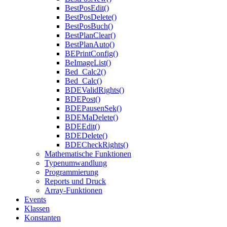
BestPosEdit()
BestPosDelete()
BestPosBuch()
BestPlanClear()
BestPlanAuto()
BEPrintConfig()
BeImageList()
Bed_Calc2()
Bed_Calc()
BDEValidRights()
BDEPost()
BDEPausenSek()
BDEMaDelete()
BDEEdit()
BDEDelete()
BDECheckRights()
Mathematische Funktionen
Typenumwandlung
Programmierung
Reports und Druck
Array-Funktionen
Events
Klassen
Konstanten