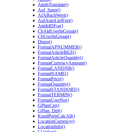
AttribTranslate()
Auf_Sperr()
AfABuchWert()
AufAutoLiefFrei()
AttribIDFor()
CbAldUserInGroup()
CbUserInGroup()
Dispo()
FormatAPNUMMER()
FormatArticleBEZ()
FormatArticleQuantity()
FormatCurrencyAmount()
FormatLANDNR()
FormatNAME()
FormatPrice()
FormatQuantity()
FormatSTANDORT()
FormatTERMIN()
FormatUserNo()
GPlanCre()
GPlan_Del()
KundPreisCalcAll()
LocationCurrency()
LocationInfo()
LUmlag()