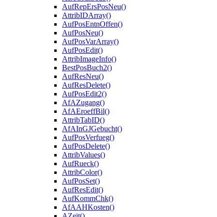
AufRepErsPosNeu()
AttribIDArray()
AufPosEntnOffen()
AufPosNeu()
AufPosVarArray()
AufPosEdit()
AttribImageInfo()
BestPosBuch2()
AufResNeu()
AufResDelete()
AufPosEdit2()
AfAZugang()
AfAEroeffBil()
AttribTabID()
AfAInGJGebucht()
AufPosVerfueg()
AufPosDelete()
AttribValues()
AufRueck()
AttribColor()
AufPosSet()
AufResEdit()
AufKommChk()
AfAAHKosten()
AZeit()