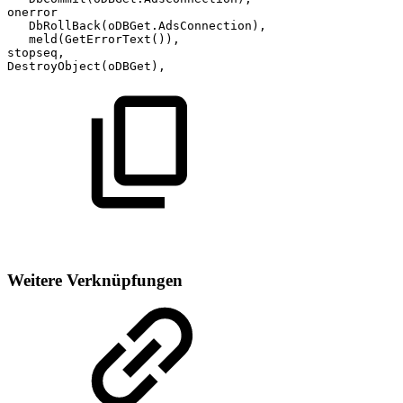
onerror
DbRollBack(oDBGet.AdsConnection),
meld(GetErrorText()),
stopseq,
DestroyObject(oDBGet),
Weitere Verknüpfungen