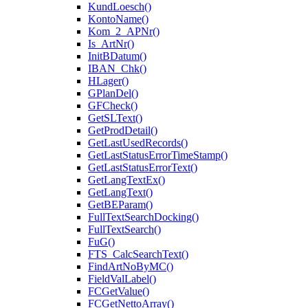
KundLoesch()
KontoName()
Kom_2_APNr()
Is_ArtNr()
InitBDatum()
IBAN_Chk()
HLager()
GPlanDel()
GFCheck()
GetSLText()
GetProdDetail()
GetLastUsedRecords()
GetLastStatusErrorTimeStamp()
GetLastStatusErrorText()
GetLangTextEx()
GetLangText()
GetBEParam()
FullTextSearchDocking()
FullTextSearch()
FuG()
FTS_CalcSearchText()
FindArtNoByMC()
FieldValLabel()
FCGetValue()
FCGetNettoArray()