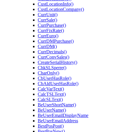
CustLocationInfo()
CustLocationCompany()
CurrUnit()
CurrSale()
CurrPurchase()
CurrFixRate()
CurrEuro()
CurrDMPurchase()
CurrDM()
CurrDecimals()
CurrConvSales()
CreateSerialHistory()
ChkSLSperre()
CharOnly()
CbUserHasRole()
CbAldUserHasRole()
CalcVarText()
CalcTSLText()
CalcSLText()
BeUserShortName()
BeUserName()
BeUserEmailDisplayName
BeUserEmailAddress
BestPosPost()
BestPosNew()