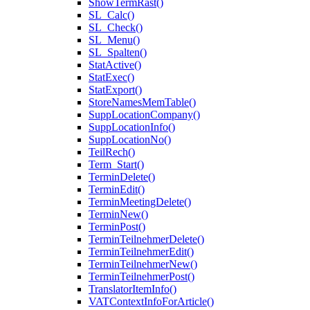
ShowTermRast()
SL_Calc()
SL_Check()
SL_Menu()
SL_Spalten()
StatActive()
StatExec()
StatExport()
StoreNamesMemTable()
SuppLocationCompany()
SuppLocationInfo()
SuppLocationNo()
TeilRech()
Term_Start()
TerminDelete()
TerminEdit()
TerminMeetingDelete()
TerminNew()
TerminPost()
TerminTeilnehmerDelete()
TerminTeilnehmerEdit()
TerminTeilnehmerNew()
TerminTeilnehmerPost()
TranslatorItemInfo()
VATContextInfoForArticle()