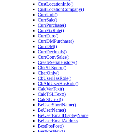
CustLocationInfo()
CustLocationCompany()
CurrUnit()
CurrSale()
CurrPurchase()
CurrFixRate()
CurrEuro()
CurrDMPurchase()
CurrDM()
CurrDecimals()
CurrConvSales()
CreateSerialHistory()
ChkSLSperre()
CharOnly()
CbUserHasRole()
CbAldUserHasRole()
CalcVarText()
CalcTSLText()
CalcSLText()
BeUserShortName()
BeUserName()
BeUserEmailDisplayName
BeUserEmailAddress
BestPosPost()
BestPosNew()