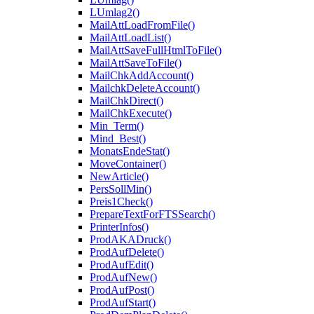
LUmlag2()
MailAttLoadFromFile()
MailAttLoadList()
MailAttSaveFullHtmlToFile()
MailAttSaveToFile()
MailChkAddAccount()
MailchkDeleteAccount()
MailChkDirect()
MailChkExecute()
Min_Term()
Mind_Best()
MonatsEndeStat()
MoveContainer()
NewArticle()
PersSollMin()
Preis1Check()
PrepareTextForFTSSearch()
PrinterInfos()
ProdAKADruck()
ProdAufDelete()
ProdAufEdit()
ProdAufNew()
ProdAufPost()
ProdAufStart()