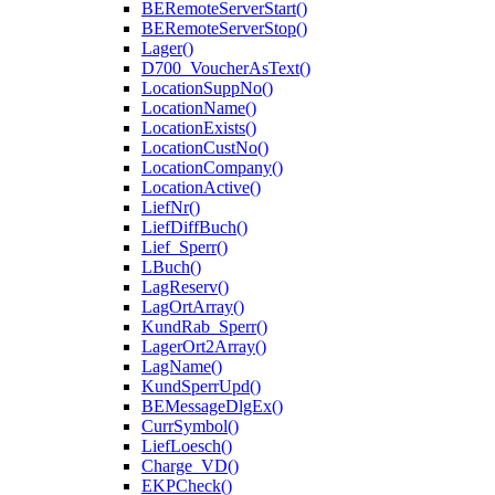
BERemoteServerStart()
BERemoteServerStop()
Lager()
D700_VoucherAsText()
LocationSuppNo()
LocationName()
LocationExists()
LocationCustNo()
LocationCompany()
LocationActive()
LiefNr()
LiefDiffBuch()
Lief_Sperr()
LBuch()
LagReserv()
LagOrtArray()
KundRab_Sperr()
LagerOrt2Array()
LagName()
KundSperrUpd()
BEMessageDlgEx()
CurrSymbol()
LiefLoesch()
Charge_VD()
EKPCheck()