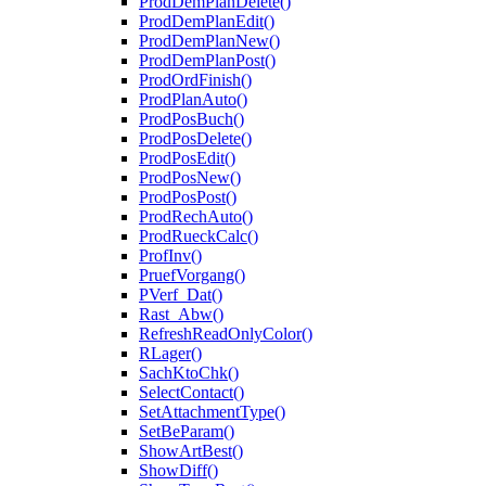
ProdDemPlanDelete()
ProdDemPlanEdit()
ProdDemPlanNew()
ProdDemPlanPost()
ProdOrdFinish()
ProdPlanAuto()
ProdPosBuch()
ProdPosDelete()
ProdPosEdit()
ProdPosNew()
ProdPosPost()
ProdRechAuto()
ProdRueckCalc()
ProfInv()
PruefVorgang()
PVerf_Dat()
Rast_Abw()
RefreshReadOnlyColor()
RLager()
SachKtoChk()
SelectContact()
SetAttachmentType()
SetBeParam()
ShowArtBest()
ShowDiff()