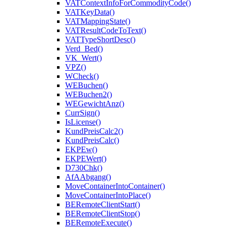
VATContextInfoForCommodityCode()
VATKeyData()
VATMappingState()
VATResultCodeToText()
VATTypeShortDesc()
Verd_Bed()
VK_Wert()
VPZ()
WCheck()
WEBuchen()
WEBuchen2()
WEGewichtAnz()
CurrSign()
IsLicense()
KundPreisCalc2()
KundPreisCalc()
EKPEw()
EKPEWert()
D730Chk()
AfAAbgang()
MoveContainerIntoContainer()
MoveContainerIntoPlace()
BERemoteClientStart()
BERemoteClientStop()
BERemoteExecute()