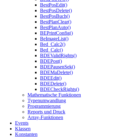
BestPosEdit()
BestPosDelete()
BestPosBuch()
BestPlanClear()
BestPlanAuto()
BEPrintConfig()
BeImageList()
Bed_Calc2()
Bed_Calc()
BDEValidRights()
BDEPost()
BDEPausenSek()
BDEMaDelete()
BDEEdit()
BDEDelete()
BDECheckRights()
Mathematische Funktionen
Typenumwandlung
Programmierung
Reports und Druck
Array-Funktionen
Events
Klassen
Konstanten