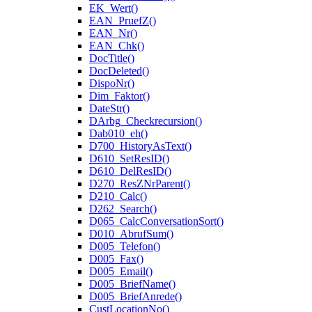
EK_Wert()
EAN_PruefZ()
EAN_Nr()
EAN_Chk()
DocTitle()
DocDeleted()
DispoNr()
Dim_Faktor()
DateStr()
DArbg_Checkrecursion()
Dab010_eh()
D700_HistoryAsText()
D610_SetResID()
D610_DelResID()
D270_ResZNrParent()
D210_Calc()
D262_Search()
D065_CalcConversationSort()
D010_AbrufSum()
D005_Telefon()
D005_Fax()
D005_Email()
D005_BriefName()
D005_BriefAnrede()
CustLocationNo()