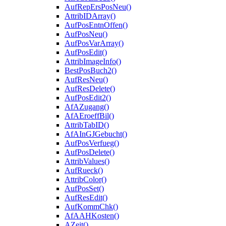
AufRepErsPosNeu()
AttribIDArray()
AufPosEntnOffen()
AufPosNeu()
AufPosVarArray()
AufPosEdit()
AttribImageInfo()
BestPosBuch2()
AufResNeu()
AufResDelete()
AufPosEdit2()
AfAZugang()
AfAEroeffBil()
AttribTabID()
AfAInGJGebucht()
AufPosVerfueg()
AufPosDelete()
AttribValues()
AufRueck()
AttribColor()
AufPosSet()
AufResEdit()
AufKommChk()
AfAAHKosten()
AZeit()