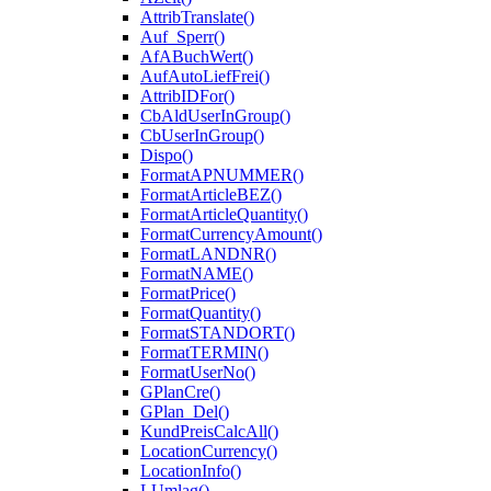
AttribTranslate()
Auf_Sperr()
AfABuchWert()
AufAutoLiefFrei()
AttribIDFor()
CbAldUserInGroup()
CbUserInGroup()
Dispo()
FormatAPNUMMER()
FormatArticleBEZ()
FormatArticleQuantity()
FormatCurrencyAmount()
FormatLANDNR()
FormatNAME()
FormatPrice()
FormatQuantity()
FormatSTANDORT()
FormatTERMIN()
FormatUserNo()
GPlanCre()
GPlan_Del()
KundPreisCalcAll()
LocationCurrency()
LocationInfo()
LUmlag()