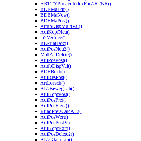
ARTTYPImageIndexForARTNR()
BDEMaEdit()
BDEMaNew()
BDEMaPost()
AttribDispMultiVal()
AufKopfNeu()
m2Verfueg()
BEPrintDoc()
AufPosNeu2()
MailAttDelete()
AufPosPost()
AttribDispVal()
BDEBuch()
AufResPost()
ArtLoesch()
AfABewegTab()
AufKopfPost()
AufPosFrei()
AufPosFrei2()
KundPreisCalcAll2()
AufPosWert()
AufPosPost2()
AufKopfEdit()
AufPosDelete2()
AfAGJahrTab()