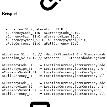
Beispiel
|
aLocation_S1:N,
aLocation_S2:N,
aCurrencyCode_S1:N,
aCurrencyCode_S2:N,
aCurrencySign_S1:C,
aCurrencySign_S2:C,
aCurrencySymbol_S1:C,
aCurrencySymbol_S2:C,
aFullCurrency_S1:C,
aFullCurrency_S2:C
|
aLocation_S1
:=
0,
//
(Haupt-)Standort
0
-
Standardwähr
aLocation_S2
:=
1,
//
Standort
1
-
Standardwährungskenn
aCurrencyCode_S1
:=
LocationCurrency(bcmCurrencyCode,
aCurrencySign_S1
:=
LocationCurrency(bcmCurrSign,
0),
aCurrencySymbol_S1
:=
LocationCurrency(bcmCurrSymbol,
0
aFullCurrency_S1
:=
LocationCurrency(bcmCurrencyFull,
aCurrencyCode_S2
:=
LocationCurrency(bcmCurrencyCode,
aCurrencySign_S2
:=
LocationCurrency(bcmCurrSign,
1),
aCurrencySymbol_S2
:=
LocationCurrency(bcmCurrSymbol,
1
aFullCurrency_S2
:=
LocationCurrency(bcmCurrencyFull,