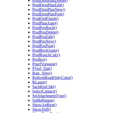
ProdDemPlanDelete()
ProdDemPlanEdit()
ProdDemPlanNew()
ProdDemPlanPost()
ProdOrdFinish()
ProdPlanAuto()
ProdPosBuch()
ProdPosDelete()
ProdPosEdit()
ProdPosNew()
ProdPosPost()
ProdRechAuto()
ProdRueckCalc()
ProfInv()
PruefVorgang()
PVerf_Dat()
Rast_Abw()
RefreshReadOnlyColor()
RLager()
SachKtoChk()
SelectContact()
SetAttachmentType()
SetBeParam()
ShowArtBest()
ShowDiff()