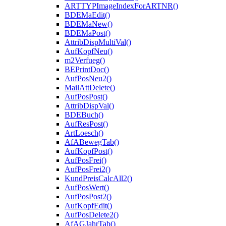
ARTTYPImageIndexForARTNR()
BDEMaEdit()
BDEMaNew()
BDEMaPost()
AttribDispMultiVal()
AufKopfNeu()
m2Verfueg()
BEPrintDoc()
AufPosNeu2()
MailAttDelete()
AufPosPost()
AttribDispVal()
BDEBuch()
AufResPost()
ArtLoesch()
AfABewegTab()
AufKopfPost()
AufPosFrei()
AufPosFrei2()
KundPreisCalcAll2()
AufPosWert()
AufPosPost2()
AufKopfEdit()
AufPosDelete2()
AfAGJahrTab()