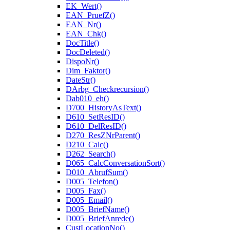
EK_Wert()
EAN_PruefZ()
EAN_Nr()
EAN_Chk()
DocTitle()
DocDeleted()
DispoNr()
Dim_Faktor()
DateStr()
DArbg_Checkrecursion()
Dab010_eh()
D700_HistoryAsText()
D610_SetResID()
D610_DelResID()
D270_ResZNrParent()
D210_Calc()
D262_Search()
D065_CalcConversationSort()
D010_AbrufSum()
D005_Telefon()
D005_Fax()
D005_Email()
D005_BriefName()
D005_BriefAnrede()
CustLocationNo()