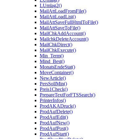
LUmlag2()
MailAttLoadFromFile()
MailAttLoadList()
MailAttSaveFullHtmlToFile()
MailAttSaveToFile()
MailChkAddAccount()
MailchkDeleteAccount()
MailChkDirect()
MailChkExecute()
Min_Term()
Mind_Best()
MonatsEndeStat()
MoveContainer()
NewArticle()
PersSollMin()
Preis1Check()
PrepareTextForFTSSearch()
PrinterInfos()
ProdAKADruck()
ProdAufDelete()
ProdAufEdit()
ProdAufNew()
ProdAufPost()
ProdAufStart()