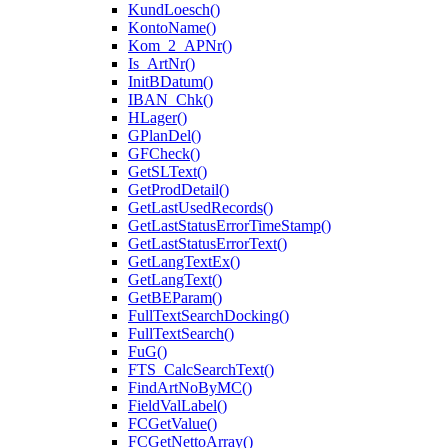
KundLoesch()
KontoName()
Kom_2_APNr()
Is_ArtNr()
InitBDatum()
IBAN_Chk()
HLager()
GPlanDel()
GFCheck()
GetSLText()
GetProdDetail()
GetLastUsedRecords()
GetLastStatusErrorTimeStamp()
GetLastStatusErrorText()
GetLangTextEx()
GetLangText()
GetBEParam()
FullTextSearchDocking()
FullTextSearch()
FuG()
FTS_CalcSearchText()
FindArtNoByMC()
FieldValLabel()
FCGetValue()
FCGetNettoArray()