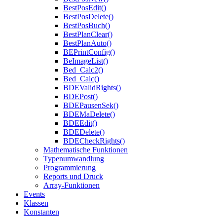
BestPosEdit()
BestPosDelete()
BestPosBuch()
BestPlanClear()
BestPlanAuto()
BEPrintConfig()
BeImageList()
Bed_Calc2()
Bed_Calc()
BDEValidRights()
BDEPost()
BDEPausenSek()
BDEMaDelete()
BDEEdit()
BDEDelete()
BDECheckRights()
Mathematische Funktionen
Typenumwandlung
Programmierung
Reports und Druck
Array-Funktionen
Events
Klassen
Konstanten