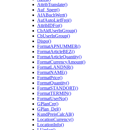
AttribTranslate()
Auf_Sperr()
AfABuchWert()
AufAutoLiefFrei()
AttribIDFor()
CbAldUserInGroup()
CbUserInGroup()
Dispo()
FormatAPNUMMER()
FormatArticleBEZ()
FormatArticleQuantity()
FormatCurrencyAmount()
FormatLANDNR()
FormatNAME()
FormatPrice()
FormatQuantity()
FormatSTANDORT()
FormatTERMIN()
FormatUserNo()
GPlanCre()
GPlan_Del()
KundPreisCalcAll()
LocationCurrency()
LocationInfo()
LUmlag()