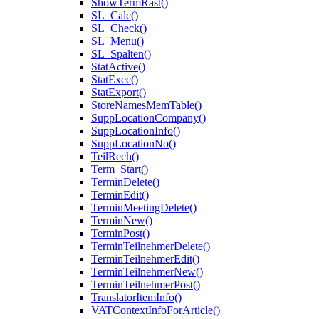
ShowTermRast()
SL_Calc()
SL_Check()
SL_Menu()
SL_Spalten()
StatActive()
StatExec()
StatExport()
StoreNamesMemTable()
SuppLocationCompany()
SuppLocationInfo()
SuppLocationNo()
TeilRech()
Term_Start()
TerminDelete()
TerminEdit()
TerminMeetingDelete()
TerminNew()
TerminPost()
TerminTeilnehmerDelete()
TerminTeilnehmerEdit()
TerminTeilnehmerNew()
TerminTeilnehmerPost()
TranslatorItemInfo()
VATContextInfoForArticle()