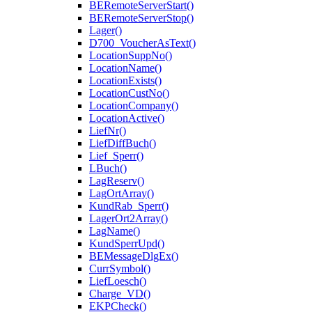
BERemoteServerStart()
BERemoteServerStop()
Lager()
D700_VoucherAsText()
LocationSuppNo()
LocationName()
LocationExists()
LocationCustNo()
LocationCompany()
LocationActive()
LiefNr()
LiefDiffBuch()
Lief_Sperr()
LBuch()
LagReserv()
LagOrtArray()
KundRab_Sperr()
LagerOrt2Array()
LagName()
KundSperrUpd()
BEMessageDlgEx()
CurrSymbol()
LiefLoesch()
Charge_VD()
EKPCheck()