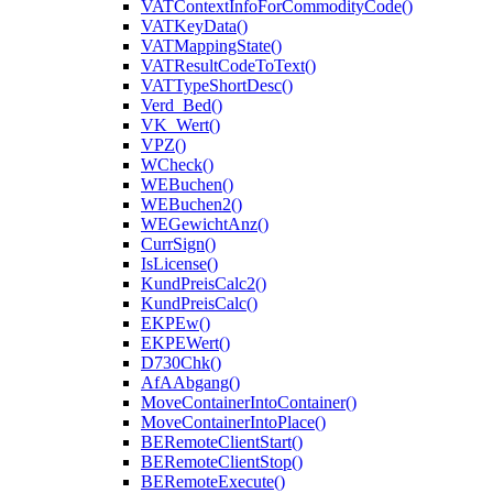
VATContextInfoForCommodityCode()
VATKeyData()
VATMappingState()
VATResultCodeToText()
VATTypeShortDesc()
Verd_Bed()
VK_Wert()
VPZ()
WCheck()
WEBuchen()
WEBuchen2()
WEGewichtAnz()
CurrSign()
IsLicense()
KundPreisCalc2()
KundPreisCalc()
EKPEw()
EKPEWert()
D730Chk()
AfAAbgang()
MoveContainerIntoContainer()
MoveContainerIntoPlace()
BERemoteClientStart()
BERemoteClientStop()
BERemoteExecute()