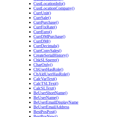
CustLocationInfo()
CustLocationCompany()
CurrUnit()
CurrSale()
CurrPurchase()
CurrFixRate()
CurrEuro()
CurrDMPurchase()
CurrDM()
CurrDecimals()
CurrConvSales()
CreateSerialHistory()
ChkSLSperre()
CharOnly()
CbUserHasRole()
CbAldUserHasRole()
CalcVarText()
CalcTSLText()
CalcSLText()
BeUserShortName()
BeUserName()
BeUserEmailDisplayName
BeUserEmailAddress
BestPosPost()
BestPosNew()