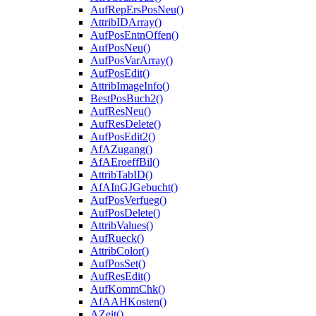
AufRepErsPosNeu()
AttribIDArray()
AufPosEntnOffen()
AufPosNeu()
AufPosVarArray()
AufPosEdit()
AttribImageInfo()
BestPosBuch2()
AufResNeu()
AufResDelete()
AufPosEdit2()
AfAZugang()
AfAEroeffBil()
AttribTabID()
AfAInGJGebucht()
AufPosVerfueg()
AufPosDelete()
AttribValues()
AufRueck()
AttribColor()
AufPosSet()
AufResEdit()
AufKommChk()
AfAAHKosten()
AZeit()