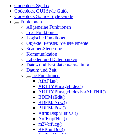
Codeblock Syntax
Codeblock GUI Style Guide
Codeblock Source Style Guide
Funktionen
Allgemeine Funktionen
Text-Funktionen
Logische Funktionen
Objekte, Fenster, Steuerelemente
Scanner-Steuerung
Kommunikation
Tabellen und Datenbanken
Datei- und Festplattenverwaltung
Datum und Zeit
be Funktionen
AfAPlan()
ARTTYPImageIndex()
ARTTYPImageIndexForARTNR()
BDEMaEdit()
BDEMaNew()
BDEMaPost()
AttribDispMultiVal()
AufKopfNeu()
m2Verfueg()
BEPrintDoc()