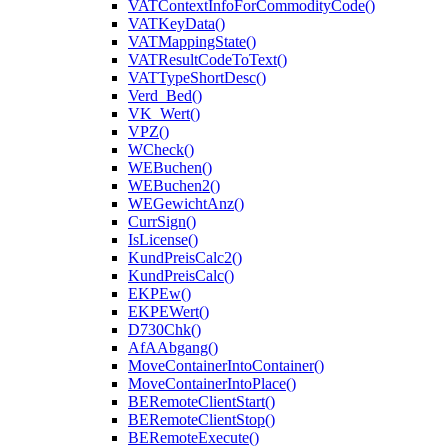
VATContextInfoForCommodityCode()
VATKeyData()
VATMappingState()
VATResultCodeToText()
VATTypeShortDesc()
Verd_Bed()
VK_Wert()
VPZ()
WCheck()
WEBuchen()
WEBuchen2()
WEGewichtAnz()
CurrSign()
IsLicense()
KundPreisCalc2()
KundPreisCalc()
EKPEw()
EKPEWert()
D730Chk()
AfAAbgang()
MoveContainerIntoContainer()
MoveContainerIntoPlace()
BERemoteClientStart()
BERemoteClientStop()
BERemoteExecute()