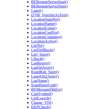
BERemoteServerStart()
BERemoteServerStop()
Lager()
D700_VoucherAsText()
LocationSuppNo()
LocationName()
LocationExists()
LocationCustNo()
LocationCompany()
LocationActive()
LiefNr()
LiefDiffBuch()
Lief_Sperr()
LBuch()
LagReserv()
LagOrtArray()
KundRab_Sperr()
LagerOrt2Array()
LagName()
KundSperrUpd()
BEMessageDlgEx()
CurrSymbol()
LiefLoesch()
Charge_VD()
EKPCheck()