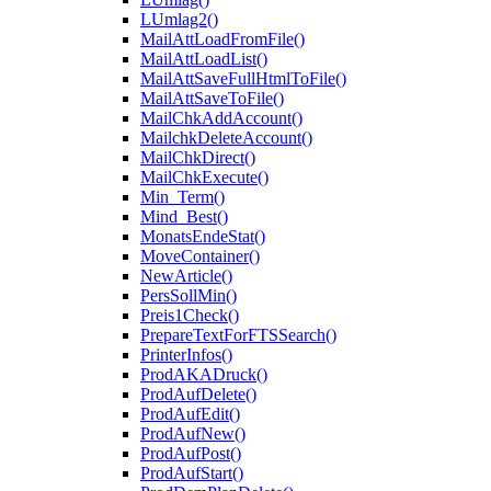
LUmlag2()
MailAttLoadFromFile()
MailAttLoadList()
MailAttSaveFullHtmlToFile()
MailAttSaveToFile()
MailChkAddAccount()
MailchkDeleteAccount()
MailChkDirect()
MailChkExecute()
Min_Term()
Mind_Best()
MonatsEndeStat()
MoveContainer()
NewArticle()
PersSollMin()
Preis1Check()
PrepareTextForFTSSearch()
PrinterInfos()
ProdAKADruck()
ProdAufDelete()
ProdAufEdit()
ProdAufNew()
ProdAufPost()
ProdAufStart()