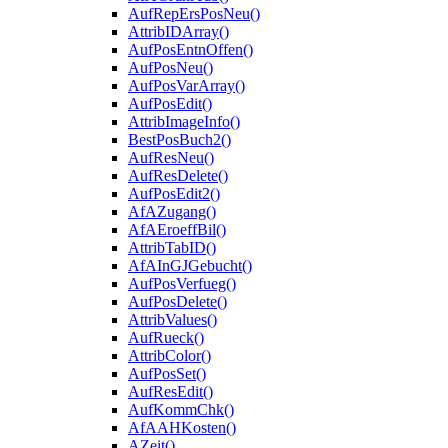
AufRepErsPosNeu()
AttribIDArray()
AufPosEntnOffen()
AufPosNeu()
AufPosVarArray()
AufPosEdit()
AttribImageInfo()
BestPosBuch2()
AufResNeu()
AufResDelete()
AufPosEdit2()
AfAZugang()
AfAEroeffBil()
AttribTabID()
AfAInGJGebucht()
AufPosVerfueg()
AufPosDelete()
AttribValues()
AufRueck()
AttribColor()
AufPosSet()
AufResEdit()
AufKommChk()
AfAAHKosten()
AZeit()