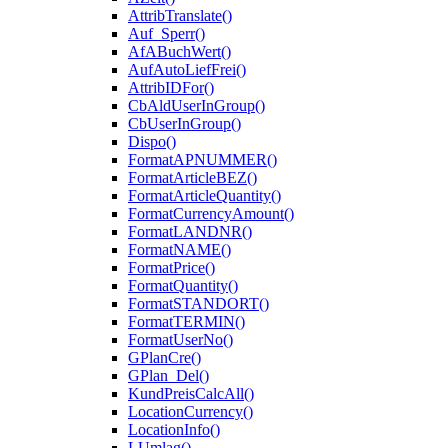
AttribTranslate()
Auf_Sperr()
AfABuchWert()
AufAutoLiefFrei()
AttribIDFor()
CbAldUserInGroup()
CbUserInGroup()
Dispo()
FormatAPNUMMER()
FormatArticleBEZ()
FormatArticleQuantity()
FormatCurrencyAmount()
FormatLANDNR()
FormatNAME()
FormatPrice()
FormatQuantity()
FormatSTANDORT()
FormatTERMIN()
FormatUserNo()
GPlanCre()
GPlan_Del()
KundPreisCalcAll()
LocationCurrency()
LocationInfo()
LUmlag()