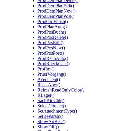
ProdDemPlanDelete()
ProdDemPlanEdit()
ProdDemPlanNew()
ProdDemPlanPost()
ProdOrdFinish()
ProdPlanAuto()
ProdPosBuch()
ProdPosDelete()
ProdPosEdit()
ProdPosNew()
ProdPosPost()
ProdRechAuto()
ProdRueckCalc()
ProfInv()
PruefVorgang()
PVerf_Dat()
Rast_Abw()
RefreshReadOnlyColor()
RLager()
SachKtoChk()
SelectContact()
SetAttachmentType()
SetBeParam()
ShowArtBest()
ShowDiff()