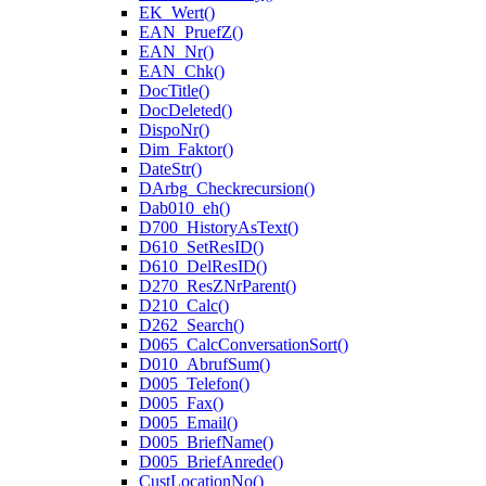
EK_Wert()
EAN_PruefZ()
EAN_Nr()
EAN_Chk()
DocTitle()
DocDeleted()
DispoNr()
Dim_Faktor()
DateStr()
DArbg_Checkrecursion()
Dab010_eh()
D700_HistoryAsText()
D610_SetResID()
D610_DelResID()
D270_ResZNrParent()
D210_Calc()
D262_Search()
D065_CalcConversationSort()
D010_AbrufSum()
D005_Telefon()
D005_Fax()
D005_Email()
D005_BriefName()
D005_BriefAnrede()
CustLocationNo()