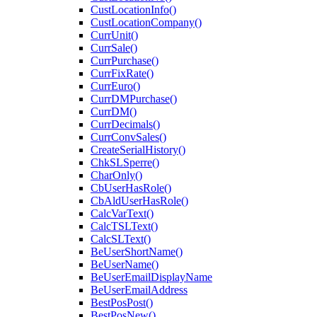
CustLocationInfo()
CustLocationCompany()
CurrUnit()
CurrSale()
CurrPurchase()
CurrFixRate()
CurrEuro()
CurrDMPurchase()
CurrDM()
CurrDecimals()
CurrConvSales()
CreateSerialHistory()
ChkSLSperre()
CharOnly()
CbUserHasRole()
CbAldUserHasRole()
CalcVarText()
CalcTSLText()
CalcSLText()
BeUserShortName()
BeUserName()
BeUserEmailDisplayName
BeUserEmailAddress
BestPosPost()
BestPosNew()