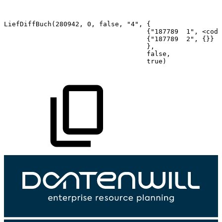
LiefDiffBuch(280942,
0,
false,
"4",
{
{"187789
1",
<code
{"187789
2",
{}}
},
false,
true)