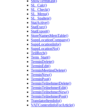
ShowTermRast()
SL_Calc()
SL_Check()
SL_Menu()
SL_Spalten()
StatActive()
StatExec()
StatExport()
StoreNamesMemTable()
SuppLocationCompany()
SuppLocationInfo()
SuppLocationNo()
TeilRech()
Term_Start()
TerminDelete()
TerminEdit()
TerminMeetingDelete()
TerminNew()
TerminPost()
TerminTeilnehmerDelete()
TerminTeilnehmerEdit()
TerminTeilnehmerNew()
TerminTeilnehmerPost()
TranslatorItemInfo()
VATContextInfoForArticle()