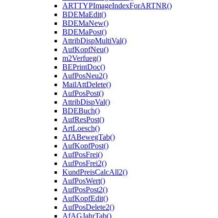
ARTTYPImageIndexForARTNR()
BDEMaEdit()
BDEMaNew()
BDEMaPost()
AttribDispMultiVal()
AufKopfNeu()
m2Verfueg()
BEPrintDoc()
AufPosNeu2()
MailAttDelete()
AufPosPost()
AttribDispVal()
BDEBuch()
AufResPost()
ArtLoesch()
AfABewegTab()
AufKopfPost()
AufPosFrei()
AufPosFrei2()
KundPreisCalcAll2()
AufPosWert()
AufPosPost2()
AufKopfEdit()
AufPosDelete2()
AfAGJahrTab()