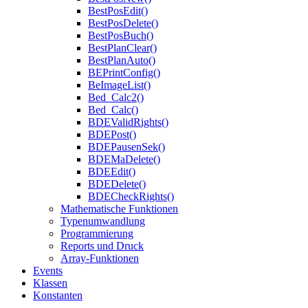
BestPosEdit()
BestPosDelete()
BestPosBuch()
BestPlanClear()
BestPlanAuto()
BEPrintConfig()
BeImageList()
Bed_Calc2()
Bed_Calc()
BDEValidRights()
BDEPost()
BDEPausenSek()
BDEMaDelete()
BDEEdit()
BDEDelete()
BDECheckRights()
Mathematische Funktionen
Typenumwandlung
Programmierung
Reports und Druck
Array-Funktionen
Events
Klassen
Konstanten