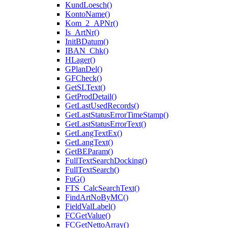
KundLoesch()
KontoName()
Kom_2_APNr()
Is_ArtNr()
InitBDatum()
IBAN_Chk()
HLager()
GPlanDel()
GFCheck()
GetSLText()
GetProdDetail()
GetLastUsedRecords()
GetLastStatusErrorTimeStamp()
GetLastStatusErrorText()
GetLangTextEx()
GetLangText()
GetBEParam()
FullTextSearchDocking()
FullTextSearch()
FuG()
FTS_CalcSearchText()
FindArtNoByMC()
FieldValLabel()
FCGetValue()
FCGetNettoArray()