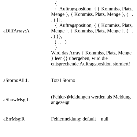
{
{ Auftragsposition, { { Kommiss, Platz,
Menge }, { Kommiss, Platz, Menge }, ( . .
. ) }},
{ Auftragsposition, { { Kommiss, Platz,
aDiffArray:A
Menge }, { Kommiss, Platz, Menge }, ( . .
. ) }},
( . . . )
}
Wird das Array { Kommiss, Platz, Menge
} leer {} übergeben, wird die
entsprechende Auftragsposition storniert!
aStornoAll:L
Total-Storno
(Fehler-)Meldungen werden als Meldung
aShowMsg:L
angezeigt
aErrMsg:R
Fehlermeldung; default = null