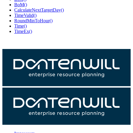
BoM()
CalculateNextTargetDay()
TimeValid()
RoundMinToHour()
Time()
TimeEx()