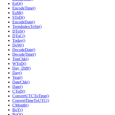
EoQ()
EncodeTime()
EoM()
SToD()
EncodeDate()
TermIndexToStr()
DToS()
DToC()
Today()
DoW()
DecodeDate()
DecodeTime()
TrmChk()
WToD()
Day_Diff()
Day()
Year()
DateChk()
Date()
CToD()
ConvertUTCToTime()
ConvertTimeToUTC()
CMonth()
BoY()
BoQ()