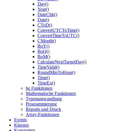
Day()
Year()
DateChk()
Date()
CToD()
ConvertUTCToTime()
ConvertTimeToUTC()
CMonth()
BoY()
BoQ()
BoM()
CalculateNextTargetDay()
TimeValid()
RoundMinToHour()
Time()
TimeEx()
be Funktionen
Mathematische Funktionen
Typenumwandlung
Programmierung
Reports und Druck
Array-Funktionen
Events
Klassen
Konstanten