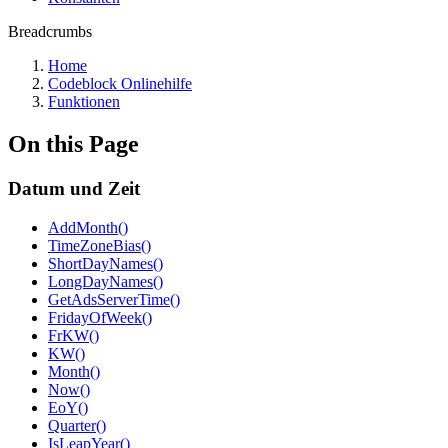
Breadcrumbs
Home
Codeblock Onlinehilfe
Funktionen
On this Page
Datum und Zeit
AddMonth()
TimeZoneBias()
ShortDayNames()
LongDayNames()
GetAdsServerTime()
FridayOfWeek()
FrKW()
KW()
Month()
Now()
EoY()
Quarter()
IsLeapYear()