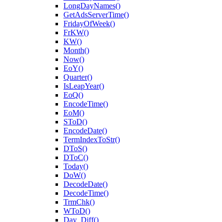
LongDayNames()
GetAdsServerTime()
FridayOfWeek()
FrKW()
KW()
Month()
Now()
EoY()
Quarter()
IsLeapYear()
EoQ()
EncodeTime()
EoM()
SToD()
EncodeDate()
TermIndexToStr()
DToS()
DToC()
Today()
DoW()
DecodeDate()
DecodeTime()
TrmChk()
WToD()
Day_Diff()