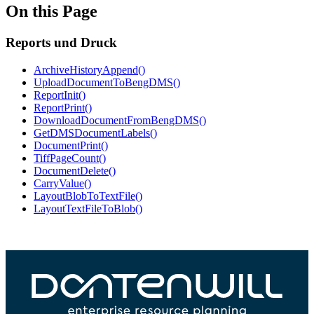
On this Page
Reports und Druck
ArchiveHistoryAppend()
UploadDocumentToBengDMS()
ReportInit()
ReportPrint()
DownloadDocumentFromBengDMS()
GetDMSDocumentLabels()
DocumentPrint()
TiffPageCount()
DocumentDelete()
CarryValue()
LayoutBlobToTextFile()
LayoutTextFileToBlob()