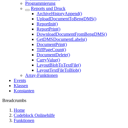
Programmierung
Reports und Druck
ArchiveHistoryAppend()
UploadDocumentToBengDMS()
ReportInit()
ReportPrint()
DownloadDocumentFromBengDMS()
GetDMSDocumentLabels()
DocumentPrint()
TiffPageCount()
DocumentDelete()
CarryValue()
LayoutBlobToTextFile()
LayoutTextFileToBlob()
Array-Funktionen
Events
Klassen
Konstanten
Breadcrumbs
Home
Codeblock Onlinehilfe
Funktionen