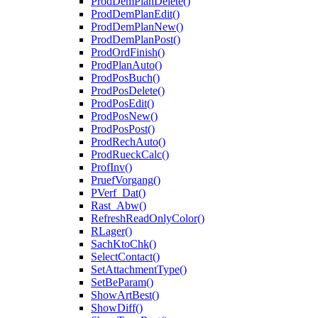
ProdDemPlanDelete()
ProdDemPlanEdit()
ProdDemPlanNew()
ProdDemPlanPost()
ProdOrdFinish()
ProdPlanAuto()
ProdPosBuch()
ProdPosDelete()
ProdPosEdit()
ProdPosNew()
ProdPosPost()
ProdRechAuto()
ProdRueckCalc()
ProfInv()
PruefVorgang()
PVerf_Dat()
Rast_Abw()
RefreshReadOnlyColor()
RLager()
SachKtoChk()
SelectContact()
SetAttachmentType()
SetBeParam()
ShowArtBest()
ShowDiff()