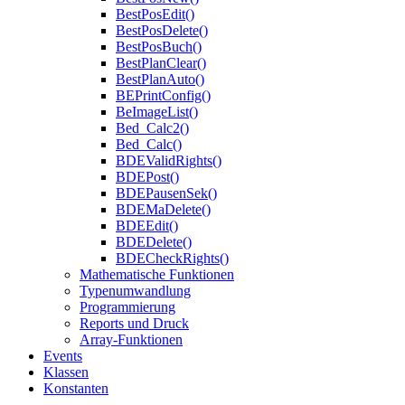
BestPosEdit()
BestPosDelete()
BestPosBuch()
BestPlanClear()
BestPlanAuto()
BEPrintConfig()
BeImageList()
Bed_Calc2()
Bed_Calc()
BDEValidRights()
BDEPost()
BDEPausenSek()
BDEMaDelete()
BDEEdit()
BDEDelete()
BDECheckRights()
Mathematische Funktionen
Typenumwandlung
Programmierung
Reports und Druck
Array-Funktionen
Events
Klassen
Konstanten