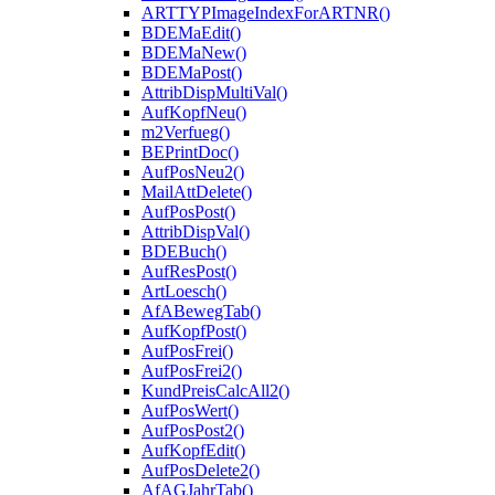
ARTTYPImageIndexForARTNR()
BDEMaEdit()
BDEMaNew()
BDEMaPost()
AttribDispMultiVal()
AufKopfNeu()
m2Verfueg()
BEPrintDoc()
AufPosNeu2()
MailAttDelete()
AufPosPost()
AttribDispVal()
BDEBuch()
AufResPost()
ArtLoesch()
AfABewegTab()
AufKopfPost()
AufPosFrei()
AufPosFrei2()
KundPreisCalcAll2()
AufPosWert()
AufPosPost2()
AufKopfEdit()
AufPosDelete2()
AfAGJahrTab()