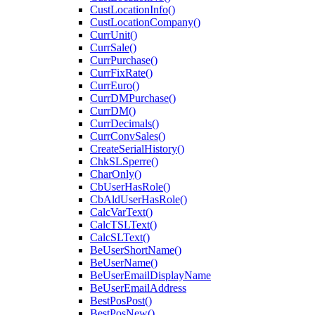
CustLocationInfo()
CustLocationCompany()
CurrUnit()
CurrSale()
CurrPurchase()
CurrFixRate()
CurrEuro()
CurrDMPurchase()
CurrDM()
CurrDecimals()
CurrConvSales()
CreateSerialHistory()
ChkSLSperre()
CharOnly()
CbUserHasRole()
CbAldUserHasRole()
CalcVarText()
CalcTSLText()
CalcSLText()
BeUserShortName()
BeUserName()
BeUserEmailDisplayName
BeUserEmailAddress
BestPosPost()
BestPosNew()