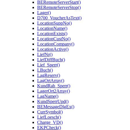
BERemoteServerStart()
BERemoteServerStop()
Lager()
D700_VoucherAsText()
LocationSuppNo()
LocationName()
LocationExists()
LocationCustNo()
LocationCompany()
LocationActive()
LiefNr()
LiefDiffBuch()
Lief_Sperr()
LBuch()
LagReserv()
LagOrtArray()
KundRab_Sperr()
LagerOrt2Array()
LagName()
KundSperrUpd()
BEMessageDlgEx()
CurrSymbol()
LiefLoesch()
Charge_VD()
EKPCheck()