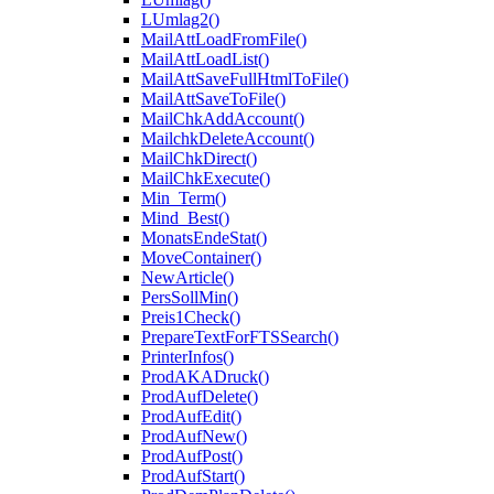
LUmlag2()
MailAttLoadFromFile()
MailAttLoadList()
MailAttSaveFullHtmlToFile()
MailAttSaveToFile()
MailChkAddAccount()
MailchkDeleteAccount()
MailChkDirect()
MailChkExecute()
Min_Term()
Mind_Best()
MonatsEndeStat()
MoveContainer()
NewArticle()
PersSollMin()
Preis1Check()
PrepareTextForFTSSearch()
PrinterInfos()
ProdAKADruck()
ProdAufDelete()
ProdAufEdit()
ProdAufNew()
ProdAufPost()
ProdAufStart()