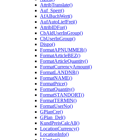
AttribTranslate()
Auf_Sperr()
AfABuchWert()
AufAutoLiefFrei()
AttribIDFor()
CbAldUserInGroup()
CbUserInGroup()
Dispo()
FormatAPNUMMER()
FormatArticleBEZ()
FormatArticleQuantity()
FormatCurrencyAmount()
FormatLANDNR()
FormatNAME()
FormatPrice()
FormatQuantity()
FormatSTANDORT()
FormatTERMIN()
FormatUserNo()
GPlanCre()
GPlan_Del()
KundPreisCalcAll()
LocationCurrency()
LocationInfo()
LUmlag()