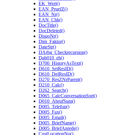
EK_Wert()
EAN_PruefZ()
EAN_Nr()
EAN_Chk()
DocTitle()
DocDeleted()
DispoNr()
Dim_Faktor()
DateStr()
DArbg_Checkrecursion()
Dab010_eh()
D700_HistoryAsText()
D610_SetResID()
D610_DelResID()
D270_ResZNrParent()
D210_Calc()
D262_Search()
D065_CalcConversationSort()
D010_AbrufSum()
D005_Telefon()
D005_Fax()
D005_Email()
D005_BriefName()
D005_BriefAnrede()
CustLocationNo()