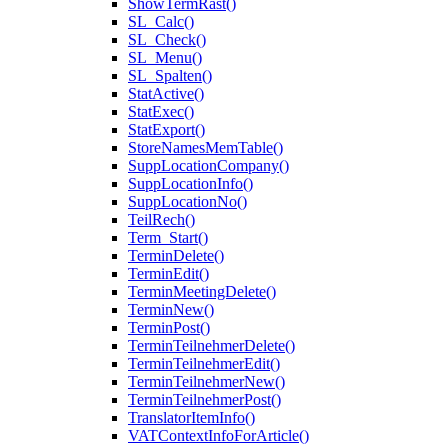
ShowTermRast()
SL_Calc()
SL_Check()
SL_Menu()
SL_Spalten()
StatActive()
StatExec()
StatExport()
StoreNamesMemTable()
SuppLocationCompany()
SuppLocationInfo()
SuppLocationNo()
TeilRech()
Term_Start()
TerminDelete()
TerminEdit()
TerminMeetingDelete()
TerminNew()
TerminPost()
TerminTeilnehmerDelete()
TerminTeilnehmerEdit()
TerminTeilnehmerNew()
TerminTeilnehmerPost()
TranslatorItemInfo()
VATContextInfoForArticle()