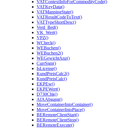
VATContextInfoForCommodityCode()
VATKeyData()
VATMappingState()
VATResultCodeToText()
VATTypeShortDesc()
Verd_Bed()
VK_Wert()
VPZ()
WCheck()
WEBuchen()
WEBuchen2()
WEGewichtAnz()
CurrSign()
IsLicense()
KundPreisCalc2()
KundPreisCalc()
EKPEw()
EKPEWert()
D730Chk()
AfAAbgang()
MoveContainerIntoContainer()
MoveContainerIntoPlace()
BERemoteClientStart()
BERemoteClientStop()
BERemoteExecute()