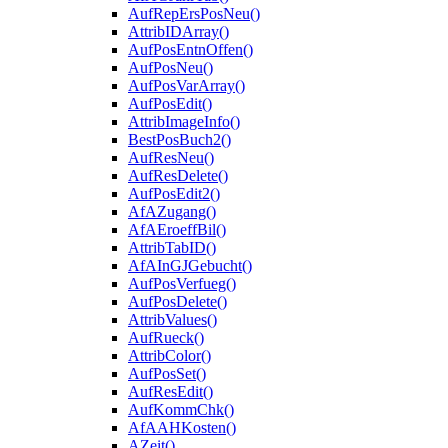
AufRepErsPosNeu()
AttribIDArray()
AufPosEntnOffen()
AufPosNeu()
AufPosVarArray()
AufPosEdit()
AttribImageInfo()
BestPosBuch2()
AufResNeu()
AufResDelete()
AufPosEdit2()
AfAZugang()
AfAEroeffBil()
AttribTabID()
AfAInGJGebucht()
AufPosVerfueg()
AufPosDelete()
AttribValues()
AufRueck()
AttribColor()
AufPosSet()
AufResEdit()
AufKommChk()
AfAAHKosten()
AZeit()