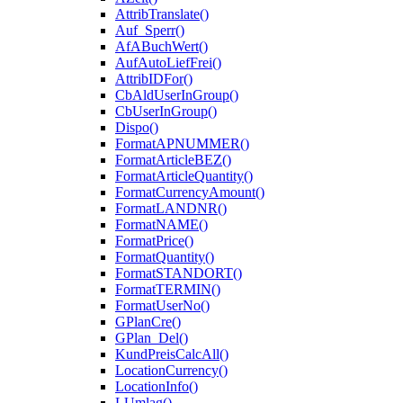
AttribTranslate()
Auf_Sperr()
AfABuchWert()
AufAutoLiefFrei()
AttribIDFor()
CbAldUserInGroup()
CbUserInGroup()
Dispo()
FormatAPNUMMER()
FormatArticleBEZ()
FormatArticleQuantity()
FormatCurrencyAmount()
FormatLANDNR()
FormatNAME()
FormatPrice()
FormatQuantity()
FormatSTANDORT()
FormatTERMIN()
FormatUserNo()
GPlanCre()
GPlan_Del()
KundPreisCalcAll()
LocationCurrency()
LocationInfo()
LUmlag()