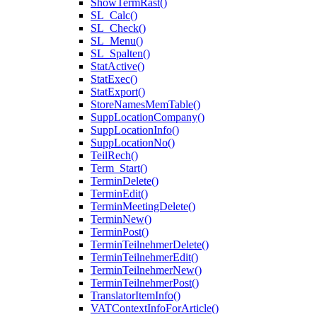
ShowTermRast()
SL_Calc()
SL_Check()
SL_Menu()
SL_Spalten()
StatActive()
StatExec()
StatExport()
StoreNamesMemTable()
SuppLocationCompany()
SuppLocationInfo()
SuppLocationNo()
TeilRech()
Term_Start()
TerminDelete()
TerminEdit()
TerminMeetingDelete()
TerminNew()
TerminPost()
TerminTeilnehmerDelete()
TerminTeilnehmerEdit()
TerminTeilnehmerNew()
TerminTeilnehmerPost()
TranslatorItemInfo()
VATContextInfoForArticle()