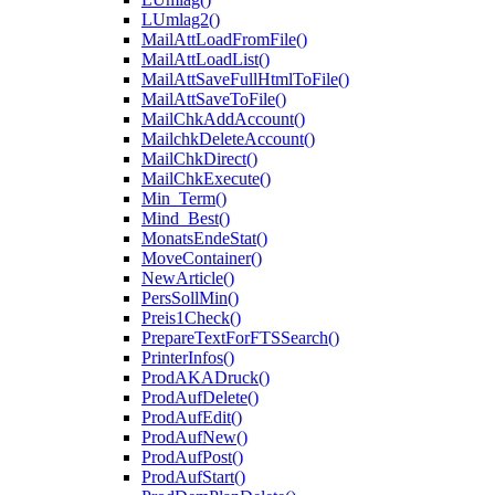
LUmlag2()
MailAttLoadFromFile()
MailAttLoadList()
MailAttSaveFullHtmlToFile()
MailAttSaveToFile()
MailChkAddAccount()
MailchkDeleteAccount()
MailChkDirect()
MailChkExecute()
Min_Term()
Mind_Best()
MonatsEndeStat()
MoveContainer()
NewArticle()
PersSollMin()
Preis1Check()
PrepareTextForFTSSearch()
PrinterInfos()
ProdAKADruck()
ProdAufDelete()
ProdAufEdit()
ProdAufNew()
ProdAufPost()
ProdAufStart()