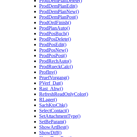
ProdDemPlanDelete()
ProdDemPlanEdit()
ProdDemPlanNew()
ProdDemPlanPost()
ProdOrdFinish()
ProdPlanAuto()
ProdPosBuch()
ProdPosDelete()
ProdPosEdit()
ProdPosNew()
ProdPosPost()
ProdRechAuto()
ProdRueckCalc()
ProfInv()
PruefVorgang()
PVerf_Dat()
Rast_Abw()
RefreshReadOnlyColor()
RLager()
SachKtoChk()
SelectContact()
SetAttachmentType()
SetBeParam()
ShowArtBest()
ShowDiff()