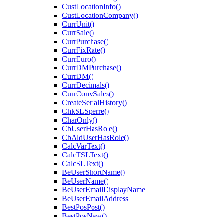
CustLocationInfo()
CustLocationCompany()
CurrUnit()
CurrSale()
CurrPurchase()
CurrFixRate()
CurrEuro()
CurrDMPurchase()
CurrDM()
CurrDecimals()
CurrConvSales()
CreateSerialHistory()
ChkSLSperre()
CharOnly()
CbUserHasRole()
CbAldUserHasRole()
CalcVarText()
CalcTSLText()
CalcSLText()
BeUserShortName()
BeUserName()
BeUserEmailDisplayName
BeUserEmailAddress
BestPosPost()
BestPosNew()