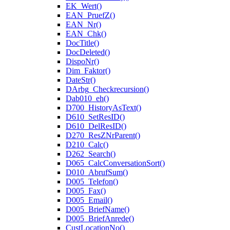
EK_Wert()
EAN_PruefZ()
EAN_Nr()
EAN_Chk()
DocTitle()
DocDeleted()
DispoNr()
Dim_Faktor()
DateStr()
DArbg_Checkrecursion()
Dab010_eh()
D700_HistoryAsText()
D610_SetResID()
D610_DelResID()
D270_ResZNrParent()
D210_Calc()
D262_Search()
D065_CalcConversationSort()
D010_AbrufSum()
D005_Telefon()
D005_Fax()
D005_Email()
D005_BriefName()
D005_BriefAnrede()
CustLocationNo()