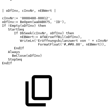
|
oDfInv,
cInvNr,
nEBWert
|
cInvNr:=
'0000480-00012',
oDfInv:=
BeOpen(waDAB075,
'ID'),
If
!Empty(oDfInv)
then
StartSeq
If
DbSeek(cInvNr,
oDfInv)
then
nEBWert:=
AfAEroeffBil(oDfInv),
WriteLn('Eröffnungsbilanzwert
von
'
+
cInvNr
+
FormatFloat('#,##0.00',
nEBWert)),
EndIf
Always
BeClose(oDfInv)
StopSeq
EndIf