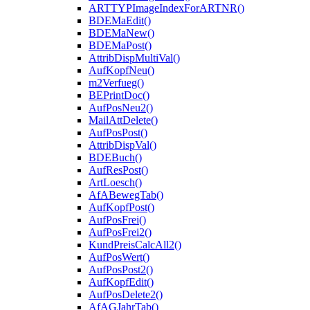
ARTTYPImageIndexForARTNR()
BDEMaEdit()
BDEMaNew()
BDEMaPost()
AttribDispMultiVal()
AufKopfNeu()
m2Verfueg()
BEPrintDoc()
AufPosNeu2()
MailAttDelete()
AufPosPost()
AttribDispVal()
BDEBuch()
AufResPost()
ArtLoesch()
AfABewegTab()
AufKopfPost()
AufPosFrei()
AufPosFrei2()
KundPreisCalcAll2()
AufPosWert()
AufPosPost2()
AufKopfEdit()
AufPosDelete2()
AfAGJahrTab()