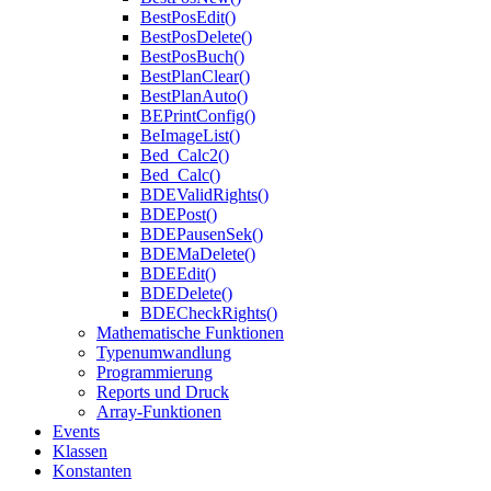
BestPosEdit()
BestPosDelete()
BestPosBuch()
BestPlanClear()
BestPlanAuto()
BEPrintConfig()
BeImageList()
Bed_Calc2()
Bed_Calc()
BDEValidRights()
BDEPost()
BDEPausenSek()
BDEMaDelete()
BDEEdit()
BDEDelete()
BDECheckRights()
Mathematische Funktionen
Typenumwandlung
Programmierung
Reports und Druck
Array-Funktionen
Events
Klassen
Konstanten