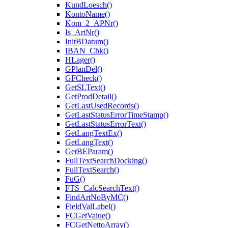
KundLoesch()
KontoName()
Kom_2_APNr()
Is_ArtNr()
InitBDatum()
IBAN_Chk()
HLager()
GPlanDel()
GFCheck()
GetSLText()
GetProdDetail()
GetLastUsedRecords()
GetLastStatusErrorTimeStamp()
GetLastStatusErrorText()
GetLangTextEx()
GetLangText()
GetBEParam()
FullTextSearchDocking()
FullTextSearch()
FuG()
FTS_CalcSearchText()
FindArtNoByMC()
FieldValLabel()
FCGetValue()
FCGetNettoArray()