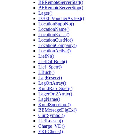
BERemoteServerStart()
BERemoteServerStop()
Lager()
D700_VoucherAsText()
LocationSuppNo()
LocationName()
LocationExists()
LocationCustNo()
LocationCompany()
LocationActive()
LiefNr()
LiefDiffBuch()
Lief_Sperr()
LBuch()
LagReserv()
LagOrtArray()
KundRab_Sperr()
LagerOrt2Array()
LagName()
KundSperrUpd()
BEMessageDlgEx()
CurrSymbol()
LiefLoesch()
Charge_VD()
EKPCheck()