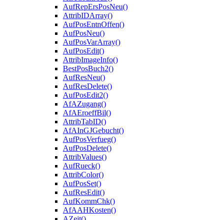
AufRepErsPosNeu()
AttribIDArray()
AufPosEntnOffen()
AufPosNeu()
AufPosVarArray()
AufPosEdit()
AttribImageInfo()
BestPosBuch2()
AufResNeu()
AufResDelete()
AufPosEdit2()
AfAZugang()
AfAEroeffBil()
AttribTabID()
AfAInGJGebucht()
AufPosVerfueg()
AufPosDelete()
AttribValues()
AufRueck()
AttribColor()
AufPosSet()
AufResEdit()
AufKommChk()
AfAAHKosten()
AZeit()