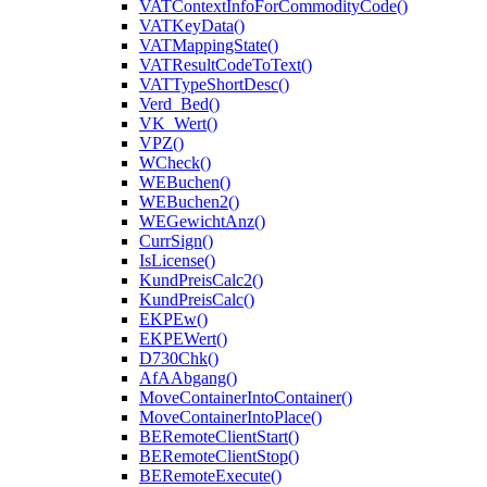
VATContextInfoForCommodityCode()
VATKeyData()
VATMappingState()
VATResultCodeToText()
VATTypeShortDesc()
Verd_Bed()
VK_Wert()
VPZ()
WCheck()
WEBuchen()
WEBuchen2()
WEGewichtAnz()
CurrSign()
IsLicense()
KundPreisCalc2()
KundPreisCalc()
EKPEw()
EKPEWert()
D730Chk()
AfAAbgang()
MoveContainerIntoContainer()
MoveContainerIntoPlace()
BERemoteClientStart()
BERemoteClientStop()
BERemoteExecute()