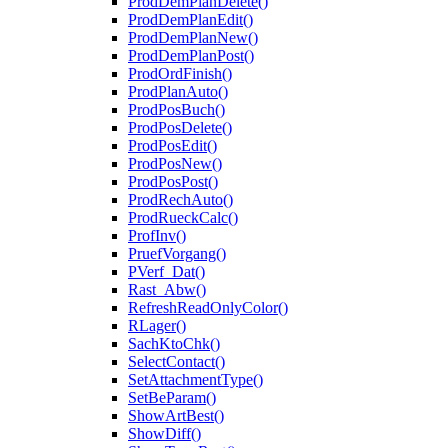
ProdDemPlanDelete()
ProdDemPlanEdit()
ProdDemPlanNew()
ProdDemPlanPost()
ProdOrdFinish()
ProdPlanAuto()
ProdPosBuch()
ProdPosDelete()
ProdPosEdit()
ProdPosNew()
ProdPosPost()
ProdRechAuto()
ProdRueckCalc()
ProfInv()
PruefVorgang()
PVerf_Dat()
Rast_Abw()
RefreshReadOnlyColor()
RLager()
SachKtoChk()
SelectContact()
SetAttachmentType()
SetBeParam()
ShowArtBest()
ShowDiff()