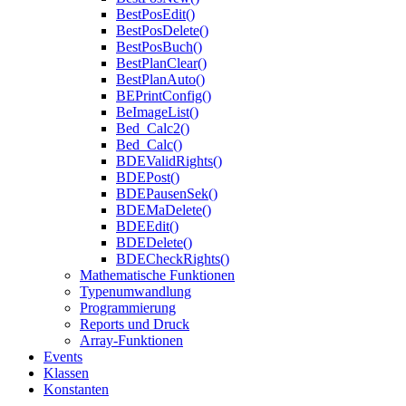
BestPosEdit()
BestPosDelete()
BestPosBuch()
BestPlanClear()
BestPlanAuto()
BEPrintConfig()
BeImageList()
Bed_Calc2()
Bed_Calc()
BDEValidRights()
BDEPost()
BDEPausenSek()
BDEMaDelete()
BDEEdit()
BDEDelete()
BDECheckRights()
Mathematische Funktionen
Typenumwandlung
Programmierung
Reports und Druck
Array-Funktionen
Events
Klassen
Konstanten