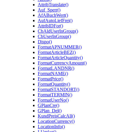
AttribTranslate()
Auf_Sperr()
AfABuchWert()
AufAutoLiefFrei()
AttribIDFor()
CbAldUserInGroup()
CbUserInGroup()
Dispo()
FormatAPNUMMER()
FormatArticleBEZ()
FormatArticleQuantity()
FormatCurrencyAmount()
FormatLANDNR()
FormatNAME()
FormatPrice()
FormatQuantity()
FormatSTANDORT()
FormatTERMIN()
FormatUserNo()
GPlanCre()
GPlan_Del()
KundPreisCalcAll()
LocationCurrency()
LocationInfo()
LUmlag()