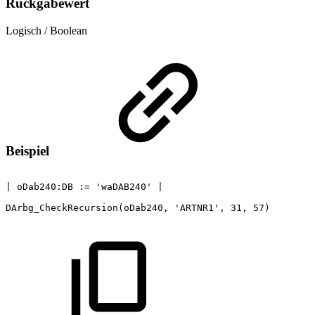
Rückgabewert
Logisch / Boolean
Beispiel
|
oDab240:DB
:=
'waDAB240'
|
DArbg_CheckRecursion(oDab240,
'ARTNR1',
31,
57)