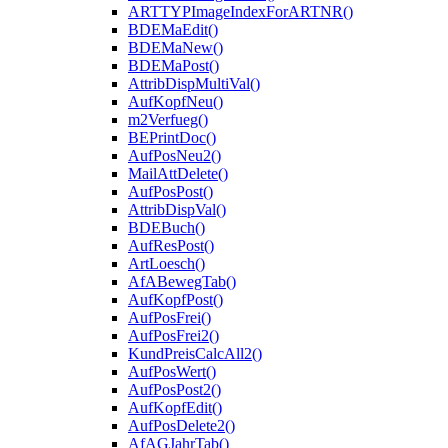
ARTTYPImageIndexForARTNR()
BDEMaEdit()
BDEMaNew()
BDEMaPost()
AttribDispMultiVal()
AufKopfNeu()
m2Verfueg()
BEPrintDoc()
AufPosNeu2()
MailAttDelete()
AufPosPost()
AttribDispVal()
BDEBuch()
AufResPost()
ArtLoesch()
AfABewegTab()
AufKopfPost()
AufPosFrei()
AufPosFrei2()
KundPreisCalcAll2()
AufPosWert()
AufPosPost2()
AufKopfEdit()
AufPosDelete2()
AfAGJahrTab()