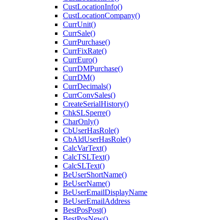
CustLocationInfo()
CustLocationCompany()
CurrUnit()
CurrSale()
CurrPurchase()
CurrFixRate()
CurrEuro()
CurrDMPurchase()
CurrDM()
CurrDecimals()
CurrConvSales()
CreateSerialHistory()
ChkSLSperre()
CharOnly()
CbUserHasRole()
CbAldUserHasRole()
CalcVarText()
CalcTSLText()
CalcSLText()
BeUserShortName()
BeUserName()
BeUserEmailDisplayName
BeUserEmailAddress
BestPosPost()
BestPosNew()