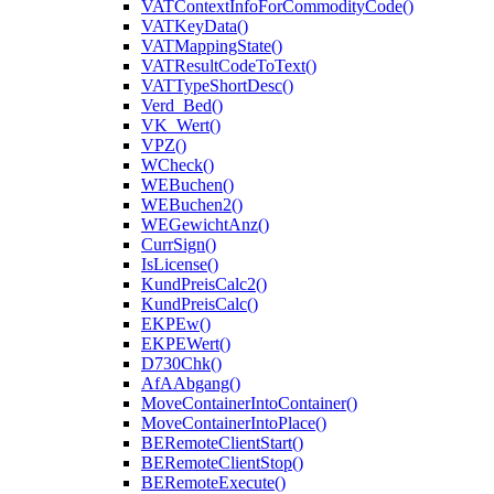
VATContextInfoForCommodityCode()
VATKeyData()
VATMappingState()
VATResultCodeToText()
VATTypeShortDesc()
Verd_Bed()
VK_Wert()
VPZ()
WCheck()
WEBuchen()
WEBuchen2()
WEGewichtAnz()
CurrSign()
IsLicense()
KundPreisCalc2()
KundPreisCalc()
EKPEw()
EKPEWert()
D730Chk()
AfAAbgang()
MoveContainerIntoContainer()
MoveContainerIntoPlace()
BERemoteClientStart()
BERemoteClientStop()
BERemoteExecute()