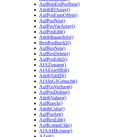
AufRepErsPosNeu()
AttribIDArray()
AufPosEntnOffen()
AufPosNeu()
AufPosVarArray()
AufPosEdit()
AttribImageInfo()
BestPosBuch2()
AufResNeu()
AufResDelete()
AufPosEdit2()
AfAZugang()
AfAEroeffBil()
AttribTabID()
AfAInGJGebucht()
AufPosVerfueg()
AufPosDelete()
AttribValues()
AufRueck()
AttribColor()
AufPosSet()
AufResEdit()
AufKommChk()
AfAAHKosten()
AZeit()