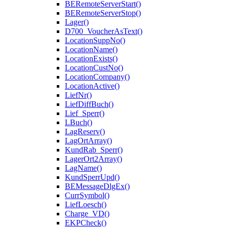
BERemoteServerStart()
BERemoteServerStop()
Lager()
D700_VoucherAsText()
LocationSuppNo()
LocationName()
LocationExists()
LocationCustNo()
LocationCompany()
LocationActive()
LiefNr()
LiefDiffBuch()
Lief_Sperr()
LBuch()
LagReserv()
LagOrtArray()
KundRab_Sperr()
LagerOrt2Array()
LagName()
KundSperrUpd()
BEMessageDlgEx()
CurrSymbol()
LiefLoesch()
Charge_VD()
EKPCheck()