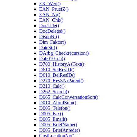
EK_Wert()
EAN_PruefZ()
EAN_Nr()
EAN_Chk()
DocTitle()
DocDeleted()
DispoNr()
Dim_Faktor()
DateStr()
DArbg_Checkrecursion()
Dab010_eh()
D700_HistoryAsText()
D610_SetResID()
D610_DelResID()
D270_ResZNrParent()
D210_Calc()
D262_Search()
D065_CalcConversationSort()
D010_AbrufSum()
D005_Telefon()
D005_Fax()
D005_Email()
D005_BriefName()
D005_BriefAnrede()
CustLocationNo()