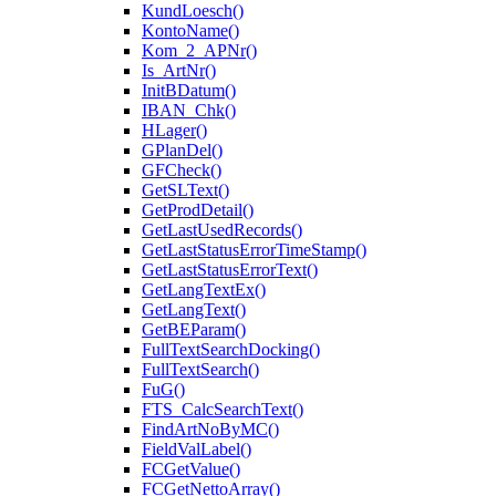
KundLoesch()
KontoName()
Kom_2_APNr()
Is_ArtNr()
InitBDatum()
IBAN_Chk()
HLager()
GPlanDel()
GFCheck()
GetSLText()
GetProdDetail()
GetLastUsedRecords()
GetLastStatusErrorTimeStamp()
GetLastStatusErrorText()
GetLangTextEx()
GetLangText()
GetBEParam()
FullTextSearchDocking()
FullTextSearch()
FuG()
FTS_CalcSearchText()
FindArtNoByMC()
FieldValLabel()
FCGetValue()
FCGetNettoArray()