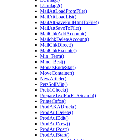
LUmlag2()
MailAttLoadFromFile()
MailAttLoadList()
MailAttSaveFullHtmlToFile()
MailAttSaveToFile()
MailChkAddAccount()
MailchkDeleteAccount()
MailChkDirect()
MailChkExecute()
Min_Term()
Mind_Best()
MonatsEndeStat()
MoveContainer()
NewArticle()
PersSollMin()
Preis1Check()
PrepareTextForFTSSearch()
PrinterInfos()
ProdAKADruck()
ProdAufDelete()
ProdAufEdit()
ProdAufNew()
ProdAufPost()
ProdAufStart()