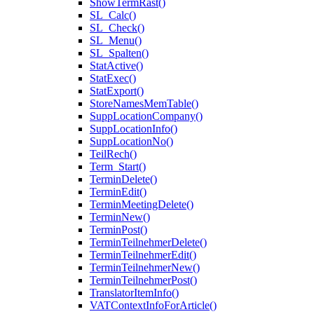
ShowTermRast()
SL_Calc()
SL_Check()
SL_Menu()
SL_Spalten()
StatActive()
StatExec()
StatExport()
StoreNamesMemTable()
SuppLocationCompany()
SuppLocationInfo()
SuppLocationNo()
TeilRech()
Term_Start()
TerminDelete()
TerminEdit()
TerminMeetingDelete()
TerminNew()
TerminPost()
TerminTeilnehmerDelete()
TerminTeilnehmerEdit()
TerminTeilnehmerNew()
TerminTeilnehmerPost()
TranslatorItemInfo()
VATContextInfoForArticle()