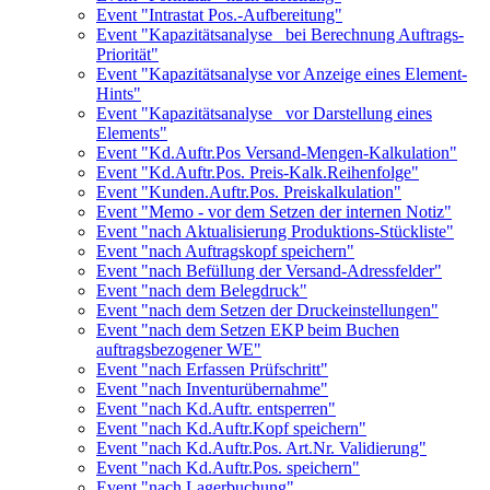
Event "Intrastat Pos.-Aufbereitung"
Event "Kapazitätsanalyse_ bei Berechnung Auftrags-
Priorität"
Event "Kapazitätsanalyse vor Anzeige eines Element-
Hints"
Event "Kapazitätsanalyse_ vor Darstellung eines
Elements"
Event "Kd.Auftr.Pos Versand-Mengen-Kalkulation"
Event "Kd.Auftr.Pos. Preis-Kalk.Reihenfolge"
Event "Kunden.Auftr.Pos. Preiskalkulation"
Event "Memo - vor dem Setzen der internen Notiz"
Event "nach Aktualisierung Produktions-Stückliste"
Event "nach Auftragskopf speichern"
Event "nach Befüllung der Versand-Adressfelder"
Event "nach dem Belegdruck"
Event "nach dem Setzen der Druckeinstellungen"
Event "nach dem Setzen EKP beim Buchen
auftragsbezogener WE"
Event "nach Erfassen Prüfschritt"
Event "nach Inventurübernahme"
Event "nach Kd.Auftr. entsperren"
Event "nach Kd.Auftr.Kopf speichern"
Event "nach Kd.Auftr.Pos. Art.Nr. Validierung"
Event "nach Kd.Auftr.Pos. speichern"
Event "nach Lagerbuchung"