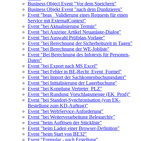
Business Object Event "Vor dem Speichern"
Business Objekt Event "nach dem Duplizieren"
Event "beas_ Validierung eines Requests für einen
Service mit ExternalContext"
Event "bei Aktualisierung Termin"
Event "bei Anzeige Artikel Neuanlage-Dialog"
Event "bei Auswahl Prüfplan-Vorlage"
Event "bei Berechnung der Sicherheitszeit in Tagen"
Event "bei Berechnung der WE-Jobliste"
Event "Bei Berechnung des Infotexts für Personen-
Daten"
Event "bei Export nach MS Excel"
Event "bei Fehler in BE-Recht_Event_Formel"
Event "bei Import der Sachkontenbuchungsdatei"
Event "bei Initialisierung der Lagerbuchung"
Event "bei Kopplung Vertreter_PLZ"
Event "bei Rundung Vorschlagsmenge (EK_Prod)"
Event "bei Standort-Synchronisation (von EK-
Bestellung zum KD-Auftrag)"
Event "bei WebService-Anforderung"
Event "bei Weiterverarbeitung Belegarchiv"
Event "beim Auflösen der Stückliste"
Event "beim Laden einer Browser-Definition"
Event "beim Start von BE32"
Event "Formular - nach Erstellung"