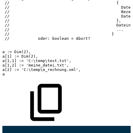
//
{
//
Datei
//
Bezei
//
Datei
//
},
//
Dateina
//
...
//
}
//
oder:
boolean
=
Abort?
a
:=
Dim(2),
a[1]
:=
Dim(2),
a[1,1]
:=
'C:\temp\test.txt',
a[1,2]
:=
'meine_datei.txt',
a[2]
:=
'C:\temp\e_rechnung.xml',
a