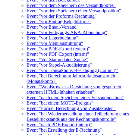
Event "vor dem Speichern des Versandkopfes"
Event "vor dem Speichern einer Versandposition"
Event "vor der Proforma-Rechnung"
Event "vor Eintrag Beleghistorie"
Event "vor Email-Versand"
Event "vor Fertigungs-AKA-Abbuchung"
Event "vor Lagerbuchung"
Event "vor Menüausführung"
Event "vor PDF-Export (extern)"
Event "vor PDF-Export (intern)"
Event "Vor Stammdaten-Suche"
Event "vor Stapel-Aktualisierung"
Event "vor Transaktions-Bestätigung (Commit)"
Event "bei Berechnung Jahresurlaubsanspruch
(Monatskonto)"
Event "WebBrowser - Darstellung von gesperrten
externen HTML-Inhalten erlauben"
Event "nach dem Speichern einer Versandposition"
Event "bei einem MQTT-Ereignis"
Event "Formel Berechnung von Zusatzkosten"
Event "bei Wiederherstellung einer Teillieferung eines
Bestellrückstands aus der Rechnungskontrolle"
Event "nach PDF-Export (intern)"
Event "bei Erstellung der E-Rechnung"