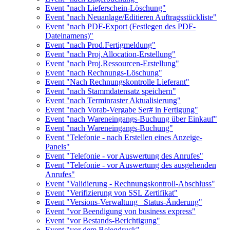
Event "nach Lieferschein-Löschung"
Event "nach Neuanlage/Editieren Auftragsstückliste"
Event "nach PDF-Export (Festlegen des PDF-
Dateinamens)"
Event "nach Prod.Fertigmeldung"
Event "nach Proj.Allocation-Erstellung"
Event "nach Proj.Ressourcen-Erstellung"
Event "nach Rechnungs-Löschung"
Event "Nach Rechnungskontrolle Lieferant"
Event "nach Stammdatensatz speichern"
Event "nach Terminraster Aktualisierung"
Event "nach Vorab-Vergabe Ser# in Fertigung"
Event "nach Wareneingangs-Buchung über Einkauf"
Event "nach Wareneingangs-Buchung"
Event "Telefonie - nach Erstellen eines Anzeige-
Panels"
Event "Telefonie - vor Auswertung des Anrufes"
Event "Telefonie - vor Auswertung des ausgehenden
Anrufes"
Event "Validierung - Rechnungskontroll-Abschluss"
Event "Verifizierung von SSL Zertifikat"
Event "Versions-Verwaltung_ Status-Änderung"
Event "vor Beendigung von business express"
Event "vor Bestands-Berichtigung"
Event "vor dem Belegdruck"