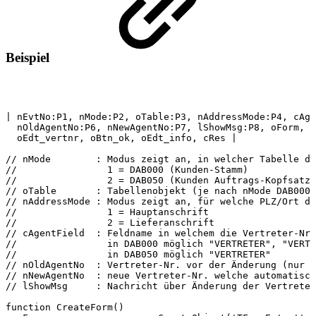
Beispiel
|
nEvtNo:P1,
nMode:P2,
oTable:P3,
nAddressMode:P4,
cAge
nOldAgentNo:P6,
nNewAgentNo:P7,
lShowMsg:P8,
oForm,
o
oEdt_vertnr,
oBtn_ok,
oEdt_info,
cRes
|
//
nMode
:
Modus
zeigt
an,
in
welcher
Tabelle
di
//
1
=
DAB000
(Kunden-Stamm)
//
2
=
DAB050
(Kunden
Auftrags-Kopfsatz)
//
oTable
:
Tabellenobjekt
(je
nach
nMode
DAB000
//
nAddressMode
:
Modus
zeigt
an,
für
welche
PLZ/Ort
di
//
1
=
Hauptanschrift
//
2
=
Lieferanschrift
//
cAgentField
:
Feldname
in
welchem
die
Vertreter-Nr.
//
in
DAB000
möglich
"VERTRETER",
"VERTR
//
in
DAB050
möglich
"VERTRETER"
//
nOldAgentNo
:
Vertreter-Nr.
vor
der
Änderung
(nur
l
//
nNewAgentNo
:
neue
Vertreter-Nr.
welche
automatisch
//
lShowMsg
:
Nachricht
über
Änderung
der
Vertreter
function
CreateForm()