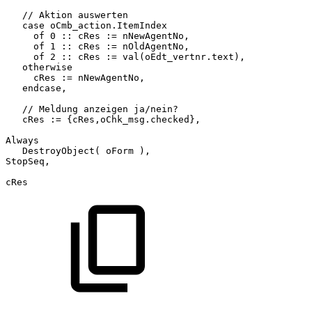
//
Aktion
auswerten
case
oCmb_action.ItemIndex
of
0
::
cRes
:=
nNewAgentNo,
of
1
::
cRes
:=
nOldAgentNo,
of
2
::
cRes
:=
val(oEdt_vertnr.text),
otherwise
cRes
:=
nNewAgentNo,
endcase,
//
Meldung
anzeigen
ja/nein?
cRes
:=
{cRes,oChk_msg.checked},
Always
DestroyObject(
oForm
),
StopSeq,
cRes