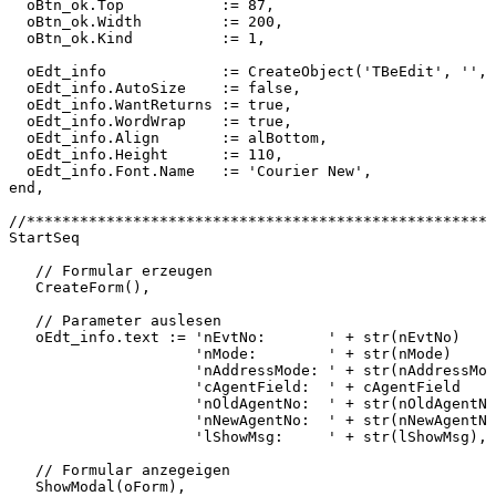
oBtn_ok.Top
:=
87,
oBtn_ok.Width
:=
200,
oBtn_ok.Kind
:=
1,
oEdt_info
:=
CreateObject('TBeEdit',
'',
oEdt_info.AutoSize
:=
false,
oEdt_info.WantReturns
:=
true,
oEdt_info.WordWrap
:=
true,
oEdt_info.Align
:=
alBottom,
oEdt_info.Height
:=
110,
oEdt_info.Font.Name
:=
'Courier
New',
end,
//*****************************************************
StartSeq
//
Formular
erzeugen
CreateForm(),
//
Parameter
auslesen
oEdt_info.text
:=
'nEvtNo:
'
+
str(nEvtNo)
'nMode:
'
+
str(nMode)
'nAddressMode:
'
+
str(nAddressMod
'cAgentField:
'
+
cAgentField
'nOldAgentNo:
'
+
str(nOldAgentNo
'nNewAgentNo:
'
+
str(nNewAgentNo
'lShowMsg:
'
+
str(lShowMsg),
//
Formular
anzegeigen
ShowModal(oForm),