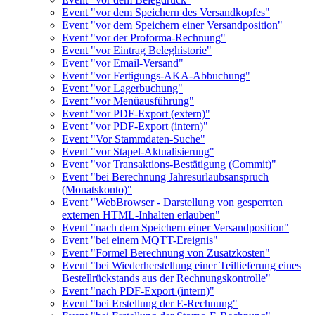
Event "vor dem Speichern des Versandkopfes"
Event "vor dem Speichern einer Versandposition"
Event "vor der Proforma-Rechnung"
Event "vor Eintrag Beleghistorie"
Event "vor Email-Versand"
Event "vor Fertigungs-AKA-Abbuchung"
Event "vor Lagerbuchung"
Event "vor Menüausführung"
Event "vor PDF-Export (extern)"
Event "vor PDF-Export (intern)"
Event "Vor Stammdaten-Suche"
Event "vor Stapel-Aktualisierung"
Event "vor Transaktions-Bestätigung (Commit)"
Event "bei Berechnung Jahresurlaubsanspruch
(Monatskonto)"
Event "WebBrowser - Darstellung von gesperrten
externen HTML-Inhalten erlauben"
Event "nach dem Speichern einer Versandposition"
Event "bei einem MQTT-Ereignis"
Event "Formel Berechnung von Zusatzkosten"
Event "bei Wiederherstellung einer Teillieferung eines
Bestellrückstands aus der Rechnungskontrolle"
Event "nach PDF-Export (intern)"
Event "bei Erstellung der E-Rechnung"