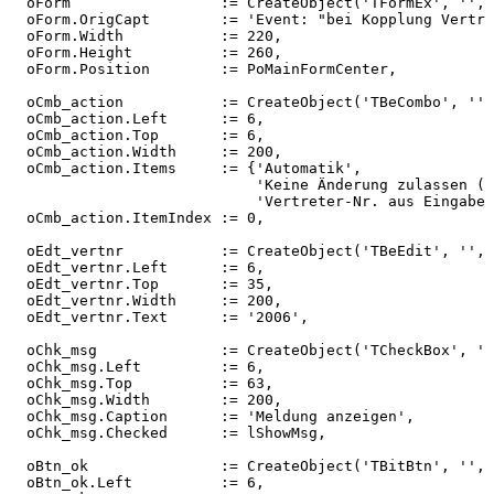
oForm
:=
CreateObject('TFormEx',
'',
oForm.OrigCapt
:=
'Event:
"bei
Kopplung
Vertre
oForm.Width
:=
220,
oForm.Height
:=
260,
oForm.Position
:=
PoMainFormCenter,
oCmb_action
:=
CreateObject('TBeCombo',
'',
oCmb_action.Left
:=
6,
oCmb_action.Top
:=
6,
oCmb_action.Width
:=
200,
oCmb_action.Items
:=
{'Automatik',
'Keine
Änderung
zulassen
(a
'Vertreter-Nr.
aus
Eingabef
oCmb_action.ItemIndex
:=
0,
oEdt_vertnr
:=
CreateObject('TBeEdit',
'',
oEdt_vertnr.Left
:=
6,
oEdt_vertnr.Top
:=
35,
oEdt_vertnr.Width
:=
200,
oEdt_vertnr.Text
:=
'2006',
oChk_msg
:=
CreateObject('TCheckBox',
''
oChk_msg.Left
:=
6,
oChk_msg.Top
:=
63,
oChk_msg.Width
:=
200,
oChk_msg.Caption
:=
'Meldung
anzeigen',
oChk_msg.Checked
:=
lShowMsg,
oBtn_ok
:=
CreateObject('TBitBtn',
'',
oBtn_ok.Left
:=
6,