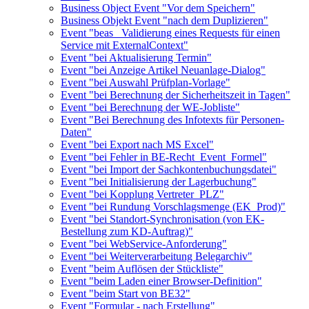
Business Object Event "Vor dem Speichern"
Business Objekt Event "nach dem Duplizieren"
Event "beas_ Validierung eines Requests für einen
Service mit ExternalContext"
Event "bei Aktualisierung Termin"
Event "bei Anzeige Artikel Neuanlage-Dialog"
Event "bei Auswahl Prüfplan-Vorlage"
Event "bei Berechnung der Sicherheitszeit in Tagen"
Event "bei Berechnung der WE-Jobliste"
Event "Bei Berechnung des Infotexts für Personen-
Daten"
Event "bei Export nach MS Excel"
Event "bei Fehler in BE-Recht_Event_Formel"
Event "bei Import der Sachkontenbuchungsdatei"
Event "bei Initialisierung der Lagerbuchung"
Event "bei Kopplung Vertreter_PLZ"
Event "bei Rundung Vorschlagsmenge (EK_Prod)"
Event "bei Standort-Synchronisation (von EK-
Bestellung zum KD-Auftrag)"
Event "bei WebService-Anforderung"
Event "bei Weiterverarbeitung Belegarchiv"
Event "beim Auflösen der Stückliste"
Event "beim Laden einer Browser-Definition"
Event "beim Start von BE32"
Event "Formular - nach Erstellung"