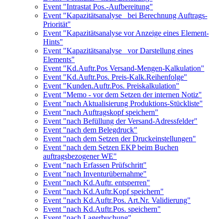
Event "Intrastat Pos.-Aufbereitung"
Event "Kapazitätsanalyse_ bei Berechnung Auftrags-
Priorität"
Event "Kapazitätsanalyse vor Anzeige eines Element-
Hints"
Event "Kapazitätsanalyse_ vor Darstellung eines
Elements"
Event "Kd.Auftr.Pos Versand-Mengen-Kalkulation"
Event "Kd.Auftr.Pos. Preis-Kalk.Reihenfolge"
Event "Kunden.Auftr.Pos. Preiskalkulation"
Event "Memo - vor dem Setzen der internen Notiz"
Event "nach Aktualisierung Produktions-Stückliste"
Event "nach Auftragskopf speichern"
Event "nach Befüllung der Versand-Adressfelder"
Event "nach dem Belegdruck"
Event "nach dem Setzen der Druckeinstellungen"
Event "nach dem Setzen EKP beim Buchen
auftragsbezogener WE"
Event "nach Erfassen Prüfschritt"
Event "nach Inventurübernahme"
Event "nach Kd.Auftr. entsperren"
Event "nach Kd.Auftr.Kopf speichern"
Event "nach Kd.Auftr.Pos. Art.Nr. Validierung"
Event "nach Kd.Auftr.Pos. speichern"
Event "nach Lagerbuchung"