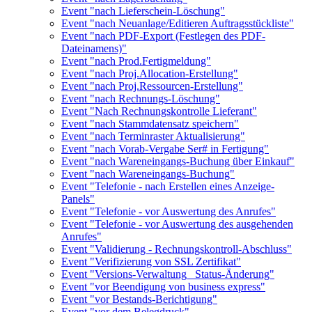
Event "nach Lieferschein-Löschung"
Event "nach Neuanlage/Editieren Auftragsstückliste"
Event "nach PDF-Export (Festlegen des PDF-
Dateinamens)"
Event "nach Prod.Fertigmeldung"
Event "nach Proj.Allocation-Erstellung"
Event "nach Proj.Ressourcen-Erstellung"
Event "nach Rechnungs-Löschung"
Event "Nach Rechnungskontrolle Lieferant"
Event "nach Stammdatensatz speichern"
Event "nach Terminraster Aktualisierung"
Event "nach Vorab-Vergabe Ser# in Fertigung"
Event "nach Wareneingangs-Buchung über Einkauf"
Event "nach Wareneingangs-Buchung"
Event "Telefonie - nach Erstellen eines Anzeige-
Panels"
Event "Telefonie - vor Auswertung des Anrufes"
Event "Telefonie - vor Auswertung des ausgehenden
Anrufes"
Event "Validierung - Rechnungskontroll-Abschluss"
Event "Verifizierung von SSL Zertifikat"
Event "Versions-Verwaltung_ Status-Änderung"
Event "vor Beendigung von business express"
Event "vor Bestands-Berichtigung"
Event "vor dem Belegdruck"