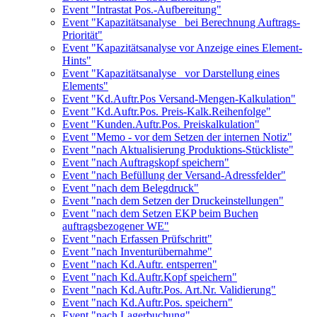
Event "Intrastat Pos.-Aufbereitung"
Event "Kapazitätsanalyse_ bei Berechnung Auftrags-
Priorität"
Event "Kapazitätsanalyse vor Anzeige eines Element-
Hints"
Event "Kapazitätsanalyse_ vor Darstellung eines
Elements"
Event "Kd.Auftr.Pos Versand-Mengen-Kalkulation"
Event "Kd.Auftr.Pos. Preis-Kalk.Reihenfolge"
Event "Kunden.Auftr.Pos. Preiskalkulation"
Event "Memo - vor dem Setzen der internen Notiz"
Event "nach Aktualisierung Produktions-Stückliste"
Event "nach Auftragskopf speichern"
Event "nach Befüllung der Versand-Adressfelder"
Event "nach dem Belegdruck"
Event "nach dem Setzen der Druckeinstellungen"
Event "nach dem Setzen EKP beim Buchen
auftragsbezogener WE"
Event "nach Erfassen Prüfschritt"
Event "nach Inventurübernahme"
Event "nach Kd.Auftr. entsperren"
Event "nach Kd.Auftr.Kopf speichern"
Event "nach Kd.Auftr.Pos. Art.Nr. Validierung"
Event "nach Kd.Auftr.Pos. speichern"
Event "nach Lagerbuchung"