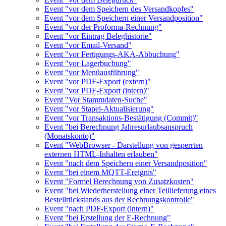
Event "vor dem Speichern des Versandkopfes"
Event "vor dem Speichern einer Versandposition"
Event "vor der Proforma-Rechnung"
Event "vor Eintrag Beleghistorie"
Event "vor Email-Versand"
Event "vor Fertigungs-AKA-Abbuchung"
Event "vor Lagerbuchung"
Event "vor Menüausführung"
Event "vor PDF-Export (extern)"
Event "vor PDF-Export (intern)"
Event "Vor Stammdaten-Suche"
Event "vor Stapel-Aktualisierung"
Event "vor Transaktions-Bestätigung (Commit)"
Event "bei Berechnung Jahresurlaubsanspruch
(Monatskonto)"
Event "WebBrowser - Darstellung von gesperrten
externen HTML-Inhalten erlauben"
Event "nach dem Speichern einer Versandposition"
Event "bei einem MQTT-Ereignis"
Event "Formel Berechnung von Zusatzkosten"
Event "bei Wiederherstellung einer Teillieferung eines
Bestellrückstands aus der Rechnungskontrolle"
Event "nach PDF-Export (intern)"
Event "bei Erstellung der E-Rechnung"