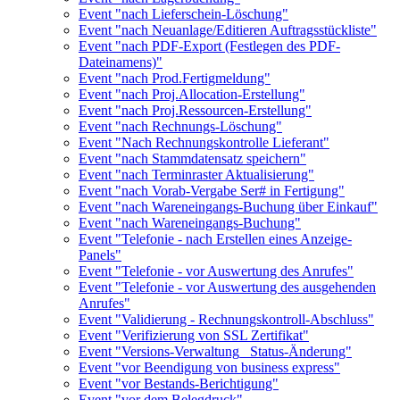
Event "nach Lieferschein-Löschung"
Event "nach Neuanlage/Editieren Auftragsstückliste"
Event "nach PDF-Export (Festlegen des PDF-
Dateinamens)"
Event "nach Prod.Fertigmeldung"
Event "nach Proj.Allocation-Erstellung"
Event "nach Proj.Ressourcen-Erstellung"
Event "nach Rechnungs-Löschung"
Event "Nach Rechnungskontrolle Lieferant"
Event "nach Stammdatensatz speichern"
Event "nach Terminraster Aktualisierung"
Event "nach Vorab-Vergabe Ser# in Fertigung"
Event "nach Wareneingangs-Buchung über Einkauf"
Event "nach Wareneingangs-Buchung"
Event "Telefonie - nach Erstellen eines Anzeige-
Panels"
Event "Telefonie - vor Auswertung des Anrufes"
Event "Telefonie - vor Auswertung des ausgehenden
Anrufes"
Event "Validierung - Rechnungskontroll-Abschluss"
Event "Verifizierung von SSL Zertifikat"
Event "Versions-Verwaltung_ Status-Änderung"
Event "vor Beendigung von business express"
Event "vor Bestands-Berichtigung"
Event "vor dem Belegdruck"