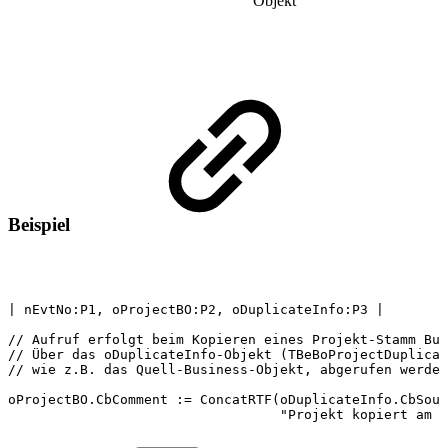
Objekt
Beispiel
|
nEvtNo:P1,
oProjectBO:P2,
oDuplicateInfo:P3
|
//
Aufruf
erfolgt
beim
Kopieren
eines
Projekt-Stamm
Bus
//
Über
das
oDuplicateInfo-Objekt
(TBeBoProjectDuplicat
//
wie
z.B.
das
Quell-Business-Objekt,
abgerufen
werden
oProjectBO.CbComment
:=
ConcatRTF(oDuplicateInfo.CbSour
"Projekt
kopiert
am
"