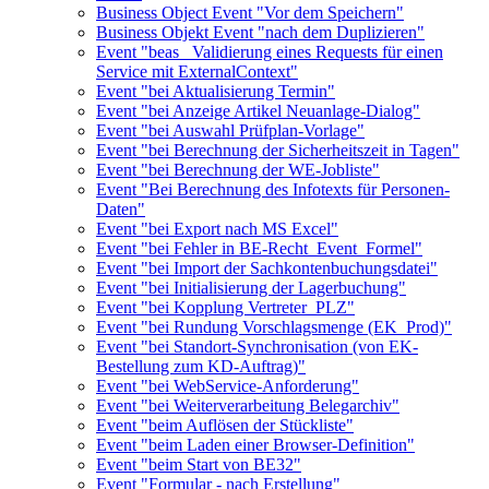
Business Object Event "Vor dem Speichern"
Business Objekt Event "nach dem Duplizieren"
Event "beas_ Validierung eines Requests für einen
Service mit ExternalContext"
Event "bei Aktualisierung Termin"
Event "bei Anzeige Artikel Neuanlage-Dialog"
Event "bei Auswahl Prüfplan-Vorlage"
Event "bei Berechnung der Sicherheitszeit in Tagen"
Event "bei Berechnung der WE-Jobliste"
Event "Bei Berechnung des Infotexts für Personen-
Daten"
Event "bei Export nach MS Excel"
Event "bei Fehler in BE-Recht_Event_Formel"
Event "bei Import der Sachkontenbuchungsdatei"
Event "bei Initialisierung der Lagerbuchung"
Event "bei Kopplung Vertreter_PLZ"
Event "bei Rundung Vorschlagsmenge (EK_Prod)"
Event "bei Standort-Synchronisation (von EK-
Bestellung zum KD-Auftrag)"
Event "bei WebService-Anforderung"
Event "bei Weiterverarbeitung Belegarchiv"
Event "beim Auflösen der Stückliste"
Event "beim Laden einer Browser-Definition"
Event "beim Start von BE32"
Event "Formular - nach Erstellung"