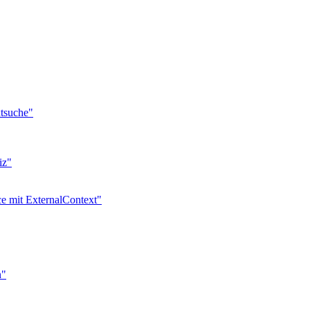
xtsuche"
iz"
ce mit ExternalContext"
n"