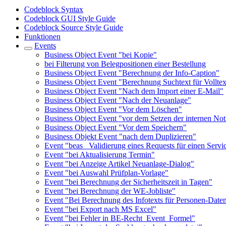
Codeblock Syntax
Codeblock GUI Style Guide
Codeblock Source Style Guide
Funktionen
Events
Business Object Event "bei Kopie"
bei Filterung von Belegpositionen einer Bestellung
Business Object Event "Berechnung der Info-Caption"
Business Object Event "Berechnung Suchtext für Vollte
Business Object Event "Nach dem Import einer E-Mail"
Business Object Event "Nach der Neuanlage"
Business Object Event "Vor dem Löschen"
Business Object Event "vor dem Setzen der internen Not
Business Object Event "Vor dem Speichern"
Business Objekt Event "nach dem Duplizieren"
Event "beas_ Validierung eines Requests für einen Servi
Event "bei Aktualisierung Termin"
Event "bei Anzeige Artikel Neuanlage-Dialog"
Event "bei Auswahl Prüfplan-Vorlage"
Event "bei Berechnung der Sicherheitszeit in Tagen"
Event "bei Berechnung der WE-Jobliste"
Event "Bei Berechnung des Infotexts für Personen-Date
Event "bei Export nach MS Excel"
Event "bei Fehler in BE-Recht_Event_Formel"