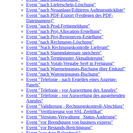
Event "nach Lieferschein-Löschung"
Event "nach Neuanlage/Editieren Auftragsstückliste"
Event "nach PDF-Export (Festlegen des PDF-
Dateinamens)"
Event "nach Prod.Fertigmeldung"
Event "nach Proj.Allocation-Erstellung"
Event "nach Proj.Ressourcen-Erstellung"
Event "nach Rechnungs-Löschung"
Event "Nach Rechnungskontrolle Lieferant"
Event "nach Stammdatensatz speichern"
Event "nach Terminraster Aktualisierung"
Event "nach Vorab-Vergabe Ser# in Fertigung"
Event "nach Wareneingangs-Buchung über Einkauf"
Event "nach Wareneingangs-Buchung"
Event "Telefonie - nach Erstellen eines Anzeige-
Panels"
Event "Telefonie - vor Auswertung des Anrufes"
Event "Telefonie - vor Auswertung des ausgehenden
Anrufes"
Event "Validierung - Rechnungskontroll-Abschluss"
Event "Verifizierung von SSL Zertifikat"
Event "Versions-Verwaltung_ Status-Änderung"
Event "vor Beendigung von business express"
Event "vor Bestands-Berichtigung"
Event "vor dem Belegdruck"