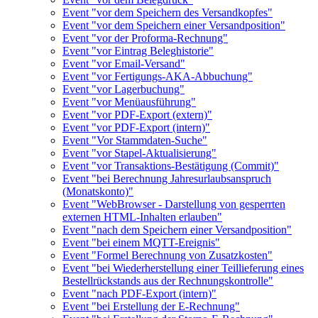
Event "vor dem Speichern des Versandkopfes"
Event "vor dem Speichern einer Versandposition"
Event "vor der Proforma-Rechnung"
Event "vor Eintrag Beleghistorie"
Event "vor Email-Versand"
Event "vor Fertigungs-AKA-Abbuchung"
Event "vor Lagerbuchung"
Event "vor Menüausführung"
Event "vor PDF-Export (extern)"
Event "vor PDF-Export (intern)"
Event "Vor Stammdaten-Suche"
Event "vor Stapel-Aktualisierung"
Event "vor Transaktions-Bestätigung (Commit)"
Event "bei Berechnung Jahresurlaubsanspruch
(Monatskonto)"
Event "WebBrowser - Darstellung von gesperrten
externen HTML-Inhalten erlauben"
Event "nach dem Speichern einer Versandposition"
Event "bei einem MQTT-Ereignis"
Event "Formel Berechnung von Zusatzkosten"
Event "bei Wiederherstellung einer Teillieferung eines
Bestellrückstands aus der Rechnungskontrolle"
Event "nach PDF-Export (intern)"
Event "bei Erstellung der E-Rechnung"