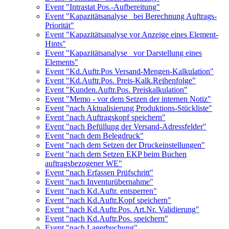
Event "Intrastat Pos.-Aufbereitung"
Event "Kapazitätsanalyse_ bei Berechnung Auftrags-
Priorität"
Event "Kapazitätsanalyse vor Anzeige eines Element-
Hints"
Event "Kapazitätsanalyse_ vor Darstellung eines
Elements"
Event "Kd.Auftr.Pos Versand-Mengen-Kalkulation"
Event "Kd.Auftr.Pos. Preis-Kalk.Reihenfolge"
Event "Kunden.Auftr.Pos. Preiskalkulation"
Event "Memo - vor dem Setzen der internen Notiz"
Event "nach Aktualisierung Produktions-Stückliste"
Event "nach Auftragskopf speichern"
Event "nach Befüllung der Versand-Adressfelder"
Event "nach dem Belegdruck"
Event "nach dem Setzen der Druckeinstellungen"
Event "nach dem Setzen EKP beim Buchen
auftragsbezogener WE"
Event "nach Erfassen Prüfschritt"
Event "nach Inventurübernahme"
Event "nach Kd.Auftr. entsperren"
Event "nach Kd.Auftr.Kopf speichern"
Event "nach Kd.Auftr.Pos. Art.Nr. Validierung"
Event "nach Kd.Auftr.Pos. speichern"
Event "nach Lagerbuchung"