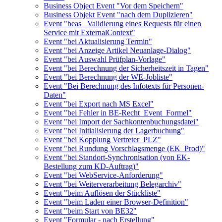
Business Object Event "Vor dem Speichern"
Business Objekt Event "nach dem Duplizieren"
Event "beas_ Validierung eines Requests für einen
Service mit ExternalContext"
Event "bei Aktualisierung Termin"
Event "bei Anzeige Artikel Neuanlage-Dialog"
Event "bei Auswahl Prüfplan-Vorlage"
Event "bei Berechnung der Sicherheitszeit in Tagen"
Event "bei Berechnung der WE-Jobliste"
Event "Bei Berechnung des Infotexts für Personen-
Daten"
Event "bei Export nach MS Excel"
Event "bei Fehler in BE-Recht_Event_Formel"
Event "bei Import der Sachkontenbuchungsdatei"
Event "bei Initialisierung der Lagerbuchung"
Event "bei Kopplung Vertreter_PLZ"
Event "bei Rundung Vorschlagsmenge (EK_Prod)"
Event "bei Standort-Synchronisation (von EK-
Bestellung zum KD-Auftrag)"
Event "bei WebService-Anforderung"
Event "bei Weiterverarbeitung Belegarchiv"
Event "beim Auflösen der Stückliste"
Event "beim Laden einer Browser-Definition"
Event "beim Start von BE32"
Event "Formular - nach Erstellung"