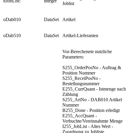
nJobList:
integer
Joblist
oDab010
DataSet
Artikel
oDab510
DataSet
Artikel-Lieferanten
Vor-Berechenete nutzliche
Parameters:
S255_OrderPosNo - Auftrag &
Position Nummer
S255_ReceiPosNo -
Bestellungsnummer
E255_CurrQuant - Istmenge nach
Zählung
S255_ArtNo - DAB010 Artikel
Nummer
B255_Done - Position erledigt
E255_AccQuant -
Verbuchte/Vereinnahmte Menge
I255_JobList - Altes Wert -
Zuordnung zu Jobliste