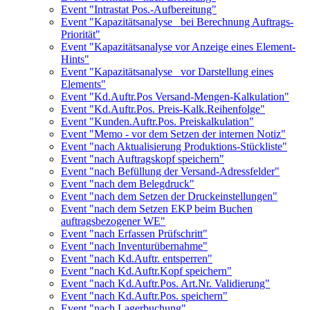
Event "Intrastat Pos.-Aufbereitung"
Event "Kapazitätsanalyse_ bei Berechnung Auftrags-
Priorität"
Event "Kapazitätsanalyse vor Anzeige eines Element-
Hints"
Event "Kapazitätsanalyse_ vor Darstellung eines
Elements"
Event "Kd.Auftr.Pos Versand-Mengen-Kalkulation"
Event "Kd.Auftr.Pos. Preis-Kalk.Reihenfolge"
Event "Kunden.Auftr.Pos. Preiskalkulation"
Event "Memo - vor dem Setzen der internen Notiz"
Event "nach Aktualisierung Produktions-Stückliste"
Event "nach Auftragskopf speichern"
Event "nach Befüllung der Versand-Adressfelder"
Event "nach dem Belegdruck"
Event "nach dem Setzen der Druckeinstellungen"
Event "nach dem Setzen EKP beim Buchen
auftragsbezogener WE"
Event "nach Erfassen Prüfschritt"
Event "nach Inventurübernahme"
Event "nach Kd.Auftr. entsperren"
Event "nach Kd.Auftr.Kopf speichern"
Event "nach Kd.Auftr.Pos. Art.Nr. Validierung"
Event "nach Kd.Auftr.Pos. speichern"
Event "nach Lagerbuchung"