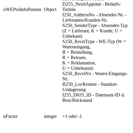
D255_NeedAppoint - Bedarfs-
oWEPosInfoParams
Object
Termin
I250_AddressNo - Absender-Nr. -
Lieferanten/Kunden-Nr.
S250_SenderType - Absender-Typ
(Z = Lieferant, K = Kunde, U =
Unbekant)
S250_ReceiType - WE-Typ (W =
Wareneingang,
B = Beistellung,
R = Retoure,
K = Reklamation,
U = Unbekannt)
S250_ReceiNo - Waren-Eingangs-
Nr.
B250_LocRestore - Standort-
Umlagerung
I255_D035_ID - Datensatz-ID d.
Best-Rückstand
nFactor
integer
+1 oder -1