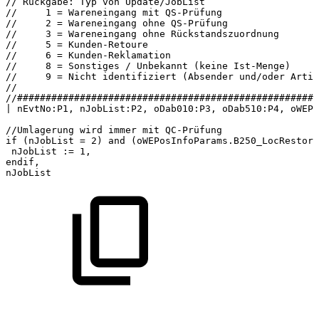
//
Rückgabe:
Typ
von
Update/JobList
//
1
=
Wareneingang
mit
QS-Prüfung
//
2
=
Wareneingang
ohne
QS-Prüfung
//
3
=
Wareneingang
ohne
Rückstandszuordnung
//
5
=
Kunden-Retoure
//
6
=
Kunden-Reklamation
//
8
=
Sonstiges
/
Unbekannt
(keine
Ist-Menge)
//
9
=
Nicht
identifiziert
(Absender
und/oder
Artik
//
//#####################################################
|
nEvtNo:P1,
nJobList:P2,
oDab010:P3,
oDab510:P4,
oWEPo
//Umlagerung
wird
immer
mit
QC-Prüfung
if
(nJobList
=
2)
and
(oWEPosInfoParams.B250_LocRestore
nJobList
:=
1,
endif,
nJobList