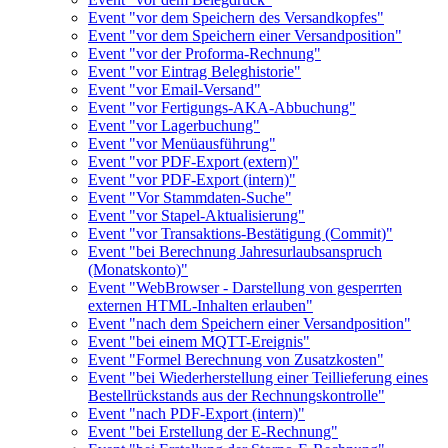
Event "vor dem Speichern des Versandkopfes"
Event "vor dem Speichern einer Versandposition"
Event "vor der Proforma-Rechnung"
Event "vor Eintrag Beleghistorie"
Event "vor Email-Versand"
Event "vor Fertigungs-AKA-Abbuchung"
Event "vor Lagerbuchung"
Event "vor Menüausführung"
Event "vor PDF-Export (extern)"
Event "vor PDF-Export (intern)"
Event "Vor Stammdaten-Suche"
Event "vor Stapel-Aktualisierung"
Event "vor Transaktions-Bestätigung (Commit)"
Event "bei Berechnung Jahresurlaubsanspruch
(Monatskonto)"
Event "WebBrowser - Darstellung von gesperrten
externen HTML-Inhalten erlauben"
Event "nach dem Speichern einer Versandposition"
Event "bei einem MQTT-Ereignis"
Event "Formel Berechnung von Zusatzkosten"
Event "bei Wiederherstellung einer Teillieferung eines
Bestellrückstands aus der Rechnungskontrolle"
Event "nach PDF-Export (intern)"
Event "bei Erstellung der E-Rechnung"