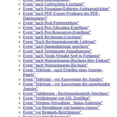
Event "nach Lieferschein-Löschung"
Event "nach Neuanlage/Editieren Auftragsstückliste"
Event "nach PDF-Export (Festlegen des PDF-
Dateinamens)"
Event "nach Prod.Fertigmeldung"
Event "nach Proj.Allocation-Erstellung"
Event "nach Proj.Ressourcen-Erstellung"
Event "nach Rechnungs-Löschung"
Event "Nach Rechnungskontrolle Lieferant"
Event "nach Stammdatensatz speichern"
Event "nach Terminraster Aktualisierung"
Event "nach Vorab-Vergabe Ser# in Fertigung"
Event "nach Wareneingangs-Buchung über Einkauf"
Event "nach Wareneingangs-Buchung"
Event "Telefonie - nach Erstellen eines Anzeige-
Panels"
Event "Telefonie - vor Auswertung des Anrufes"
Event "Telefonie - vor Auswertung des ausgehenden
Anrufes"
Event "Validierung - Rechnungskontroll-Abschluss"
Event "Verifizierung von SSL Zertifikat"
Event "Versions-Verwaltung_ Status-Änderung"
Event "vor Beendigung von business express"
Event "vor Bestands-Berichtigung"
Event "vor dem Belegdruck"