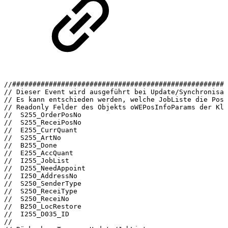
//#####################################################
//
Dieser
Event
wird
ausgeführt
bei
Update/Synchronisat
//
Es
kann
entschieden
werden,
welche
JobListe
die
Posi
//
Readonly
Felder
des
Objekts
oWEPosInfoParams
der
Kla
//
S255_OrderPosNo
//
S255_ReceiPosNo
//
E255_CurrQuant
//
S255_ArtNo
//
B255_Done
//
E255_AccQuant
//
I255_JobList
//
D255_NeedAppoint
//
I250_AddressNo
//
S250_SenderType
//
S250_ReceiType
//
S250_ReceiNo
//
B250_LocRestore
//
I255_D035_ID
//