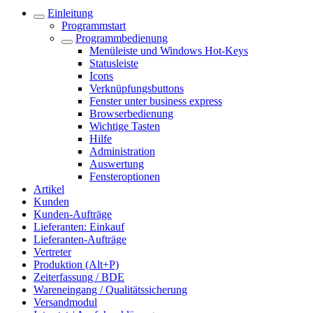
Einleitung
Programmstart
Programmbedienung
Menüleiste und Windows Hot-Keys
Statusleiste
Icons
Verknüpfungsbuttons
Fenster unter business express
Browserbedienung
Wichtige Tasten
Hilfe
Administration
Auswertung
Fensteroptionen
Artikel
Kunden
Kunden-Aufträge
Lieferanten: Einkauf
Lieferanten-Aufträge
Vertreter
Produktion (Alt+P)
Zeiterfassung / BDE
Wareneingang / Qualitätssicherung
Versandmodul