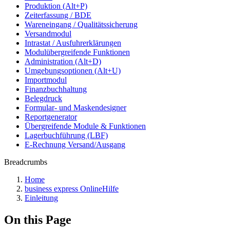
Produktion (Alt+P)
Zeiterfassung / BDE
Wareneingang / Qualitätssicherung
Versandmodul
Intrastat / Ausfuhrerklärungen
Modulübergreifende Funktionen
Administration (Alt+D)
Umgebungsoptionen (Alt+U)
Importmodul
Finanzbuchhaltung
Belegdruck
Formular- und Maskendesigner
Reportgenerator
Übergreifende Module & Funktionen
Lagerbuchführung (LBF)
E-Rechnung Versand/Ausgang
Breadcrumbs
Home
business express OnlineHilfe
Einleitung
On this Page