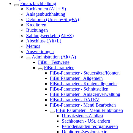
Finanzbuchhaltung
Sachkonten (Alt + S)
Anlagenbuchhaltung
Debitoren (Umsch+Strg+A)
Kreditoren
Buchungen
Zahlungsverkehr (Alt+Z)
Abschluss (Alt+L)
Memos
Auswertungen
Administration (Alt+A)
FiBu - Festwerte
FiBu-Parameter
FiBu-Parameter - Steuersätze/Konten
FiBu-Parameter - Allgemein
FiBu-Parameter - Konten allgemein
FiBu-Parameter - Schnittstellen
FiBu-Parameter - Anlagenverwaltung
FiBu-Parameter - DATEV
FiBu-Parameter - Menü Bearbeiten
FiBu-Parameter - Menü Funktionen
Umsatzsteuer-Zahllast
Sachkonten - USt. ändern
Periodensalden reorganisieren
Debitoren-Zessionstexte