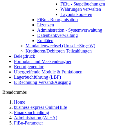
FiBu - Stapelbuchungen
Währungen verwalten
Layouts kopieren
FiBu - Reorganisation
Lizenzen
Administration - Systemverwaltung
Datenbankverwaltung
Entitäten
Mandantenwechsel (Umsch+Strg+W)
Kreditoren/Debitoren Teilzahlungen
Belegdruck
Formular- und Maskendesigner
Reportgenerator
Übergreifende Module & Funktionen
Lagerbuchführung (LBF)
E-Rechnung Versand/Ausgang
Breadcrumbs
Home
business express OnlineHilfe
Finanzbuchhaltung
Administration (Alt+A)
FiBu-Parameter