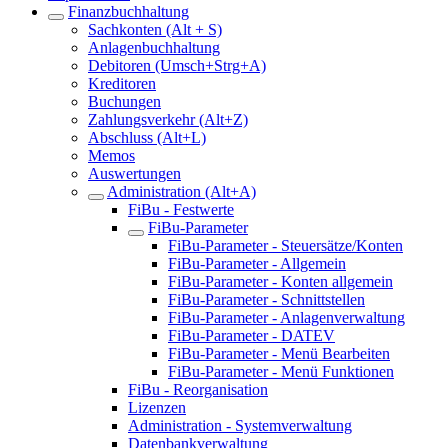
Finanzbuchhaltung
Sachkonten (Alt + S)
Anlagenbuchhaltung
Debitoren (Umsch+Strg+A)
Kreditoren
Buchungen
Zahlungsverkehr (Alt+Z)
Abschluss (Alt+L)
Memos
Auswertungen
Administration (Alt+A)
FiBu - Festwerte
FiBu-Parameter
FiBu-Parameter - Steuersätze/Konten
FiBu-Parameter - Allgemein
FiBu-Parameter - Konten allgemein
FiBu-Parameter - Schnittstellen
FiBu-Parameter - Anlagenverwaltung
FiBu-Parameter - DATEV
FiBu-Parameter - Menü Bearbeiten
FiBu-Parameter - Menü Funktionen
FiBu - Reorganisation
Lizenzen
Administration - Systemverwaltung
Datenbankverwaltung