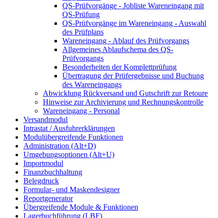
QS-Prüfvorgänge - Jobliste Wareneingang mit
QS-Prüfung
QS-Prüfvorgänge im Wareneingang - Auswahl
des Prüfplans
Wareneingang - Ablauf des Prüfvorgangs
Allgemeines Ablaufschema des QS-
Prüfvorgangs
Besonderheiten der Komplettprüfung
Übertragung der Prüfergebnisse und Buchung
des Wareneingangs
Abwicklung Rückversand und Gutschrift zur Retoure
Hinweise zur Archivierung und Rechnungskontrolle
Wareneingang - Personal
Versandmodul
Intrastat / Ausfuhrerklärungen
Modulübergreifende Funktionen
Administration (Alt+D)
Umgebungsoptionen (Alt+U)
Importmodul
Finanzbuchhaltung
Belegdruck
Formular- und Maskendesigner
Reportgenerator
Übergreifende Module & Funktionen
Lagerbuchführung (LBF)