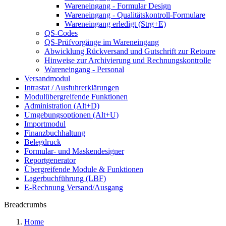
Wareneingang - Formular Design
Wareneingang - Qualitätskontroll-Formulare
Wareneingang erledigt (Strg+E)
QS-Codes
QS-Prüfvorgänge im Wareneingang
Abwicklung Rückversand und Gutschrift zur Retoure
Hinweise zur Archivierung und Rechnungskontrolle
Wareneingang - Personal
Versandmodul
Intrastat / Ausfuhrerklärungen
Modulübergreifende Funktionen
Administration (Alt+D)
Umgebungsoptionen (Alt+U)
Importmodul
Finanzbuchhaltung
Belegdruck
Formular- und Maskendesigner
Reportgenerator
Übergreifende Module & Funktionen
Lagerbuchführung (LBF)
E-Rechnung Versand/Ausgang
Breadcrumbs
Home