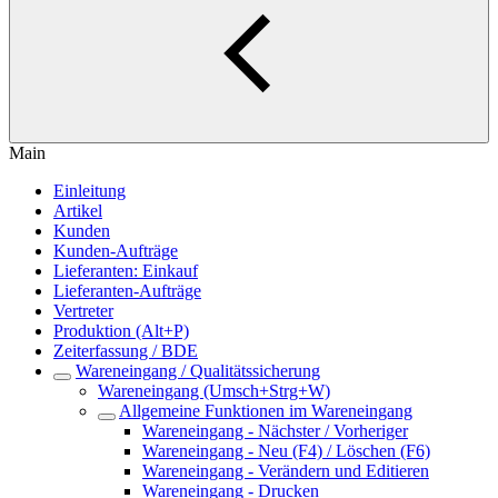
Main
Einleitung
Artikel
Kunden
Kunden-Aufträge
Lieferanten: Einkauf
Lieferanten-Aufträge
Vertreter
Produktion (Alt+P)
Zeiterfassung / BDE
Wareneingang / Qualitätssicherung
Wareneingang (Umsch+Strg+W)
Allgemeine Funktionen im Wareneingang
Wareneingang - Nächster / Vorheriger
Wareneingang - Neu (F4) / Löschen (F6)
Wareneingang - Verändern und Editieren
Wareneingang - Drucken