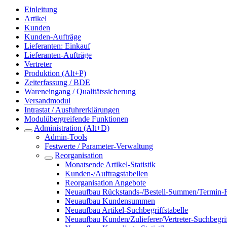
Einleitung
Artikel
Kunden
Kunden-Aufträge
Lieferanten: Einkauf
Lieferanten-Aufträge
Vertreter
Produktion (Alt+P)
Zeiterfassung / BDE
Wareneingang / Qualitätssicherung
Versandmodul
Intrastat / Ausfuhrerklärungen
Modulübergreifende Funktionen
Administration (Alt+D)
Admin-Tools
Festwerte / Parameter-Verwaltung
Reorganisation
Monatsende Artikel-Statistik
Kunden-/Auftragstabellen
Reorganisation Angebote
Neuaufbau Rückstands-/Bestell-Summen/Termin-R
Neuaufbau Kundensummen
Neuaufbau Artikel-Suchbegriffstabelle
Neuaufbau Kunden/Zulieferer/Vertreter-Suchbegrif