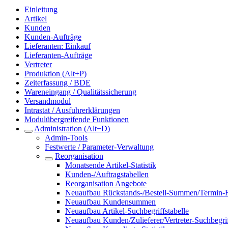
Einleitung
Artikel
Kunden
Kunden-Aufträge
Lieferanten: Einkauf
Lieferanten-Aufträge
Vertreter
Produktion (Alt+P)
Zeiterfassung / BDE
Wareneingang / Qualitätssicherung
Versandmodul
Intrastat / Ausfuhrerklärungen
Modulübergreifende Funktionen
Administration (Alt+D)
Admin-Tools
Festwerte / Parameter-Verwaltung
Reorganisation
Monatsende Artikel-Statistik
Kunden-/Auftragstabellen
Reorganisation Angebote
Neuaufbau Rückstands-/Bestell-Summen/Termin-R
Neuaufbau Kundensummen
Neuaufbau Artikel-Suchbegriffstabelle
Neuaufbau Kunden/Zulieferer/Vertreter-Suchbegrif