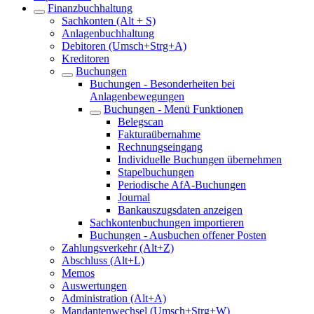
Finanzbuchhaltung
Sachkonten (Alt + S)
Anlagenbuchhaltung
Debitoren (Umsch+Strg+A)
Kreditoren
Buchungen
Buchungen - Besonderheiten bei
Anlagenbewegungen
Buchungen - Menü Funktionen
Belegscan
Fakturaübernahme
Rechnungseingang
Individuelle Buchungen übernehmen
Stapelbuchungen
Periodische AfA-Buchungen
Journal
Bankauszugsdaten anzeigen
Sachkontenbuchungen importieren
Buchungen - Ausbuchen offener Posten
Zahlungsverkehr (Alt+Z)
Abschluss (Alt+L)
Memos
Auswertungen
Administration (Alt+A)
Mandantenwechsel (Umsch+Strg+W)