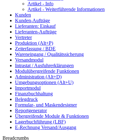
Artikel - Info
Artikel - Weiterführende Informationen
Kunden
Kunden-Aufträge
Lieferanten: Einkauf
Lieferanten-Aufträge
Vertreter
Produktion (Alt+P)
Zeiterfassung / BDE
Wareneingang / Qualitätssicherung
Versandmodul
Intrastat / Ausfuhrerklärungen
Modulübergreifende Funktionen
Administration (Alt+D)
Umgebungsoptionen (Alt+U)
Importmodul
Finanzbuchhaltung
Belegdruck
Formular- und Maskendesigner
Reportgenerator
Übergreifende Module & Funktionen
Lagerbuchführung (LBF)
E-Rechnung Versand/Ausgang
Breadcrumbs