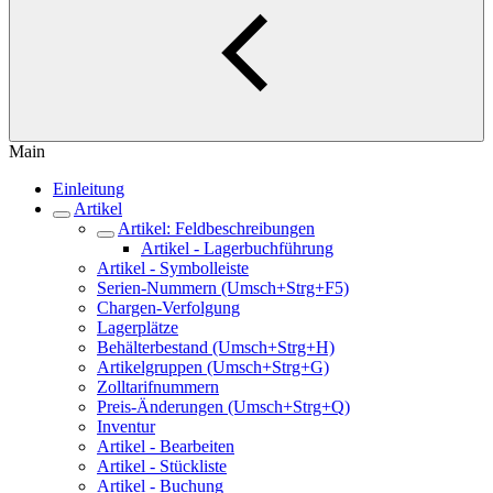
Main
Einleitung
Artikel
Artikel: Feldbeschreibungen
Artikel - Lagerbuchführung
Artikel - Symbolleiste
Serien-Nummern (Umsch+Strg+F5)
Chargen-Verfolgung
Lagerplätze
Behälterbestand (Umsch+Strg+H)
Artikelgruppen (Umsch+Strg+G)
Zolltarifnummern
Preis-Änderungen (Umsch+Strg+Q)
Inventur
Artikel - Bearbeiten
Artikel - Stückliste
Artikel - Buchung