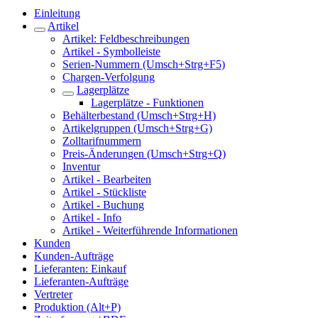
Einleitung
Artikel
Artikel: Feldbeschreibungen
Artikel - Symbolleiste
Serien-Nummern (Umsch+Strg+F5)
Chargen-Verfolgung
Lagerplätze
Lagerplätze - Funktionen
Behälterbestand (Umsch+Strg+H)
Artikelgruppen (Umsch+Strg+G)
Zolltarifnummern
Preis-Änderungen (Umsch+Strg+Q)
Inventur
Artikel - Bearbeiten
Artikel - Stückliste
Artikel - Buchung
Artikel - Info
Artikel - Weiterführende Informationen
Kunden
Kunden-Aufträge
Lieferanten: Einkauf
Lieferanten-Aufträge
Vertreter
Produktion (Alt+P)