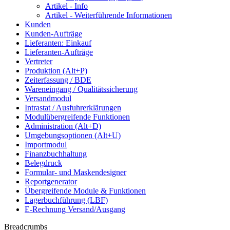
Artikel - Info
Artikel - Weiterführende Informationen
Kunden
Kunden-Aufträge
Lieferanten: Einkauf
Lieferanten-Aufträge
Vertreter
Produktion (Alt+P)
Zeiterfassung / BDE
Wareneingang / Qualitätssicherung
Versandmodul
Intrastat / Ausfuhrerklärungen
Modulübergreifende Funktionen
Administration (Alt+D)
Umgebungsoptionen (Alt+U)
Importmodul
Finanzbuchhaltung
Belegdruck
Formular- und Maskendesigner
Reportgenerator
Übergreifende Module & Funktionen
Lagerbuchführung (LBF)
E-Rechnung Versand/Ausgang
Breadcrumbs