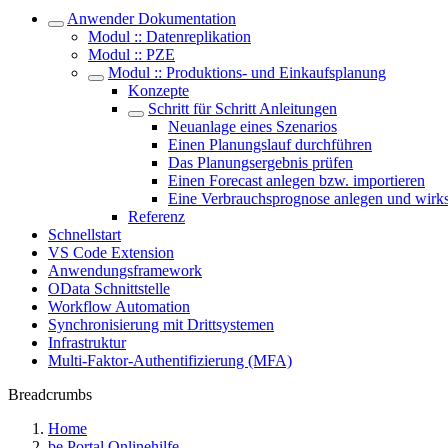
Anwender Dokumentation
Modul :: Datenreplikation
Modul :: PZE
Modul :: Produktions- und Einkaufsplanung
Konzepte
Schritt für Schritt Anleitungen
Neuanlage eines Szenarios
Einen Planungslauf durchführen
Das Planungsergebnis prüfen
Einen Forecast anlegen bzw. importieren
Eine Verbrauchsprognose anlegen und wirk
Referenz
Schnellstart
VS Code Extension
Anwendungsframework
OData Schnittstelle
Workflow Automation
Synchronisierung mit Drittsystemen
Infrastruktur
Multi-Faktor-Authentifizierung (MFA)
Breadcrumbs
Home
be Portal Onlinehilfe