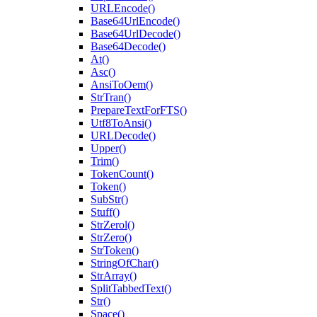
URLEncode()
Base64UrlEncode()
Base64UrlDecode()
Base64Decode()
At()
Asc()
AnsiToOem()
StrTran()
PrepareTextForFTS()
Utf8ToAnsi()
URLDecode()
Upper()
Trim()
TokenCount()
Token()
SubStr()
Stuff()
StrZerol()
StrZero()
StrToken()
StringOfChar()
StrArray()
SplitTabbedText()
Str()
Space()