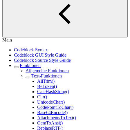
Main
Codeblock Syntax
Codeblock GUI Style Guide
Codeblock Source Style Guide
Funktionen
Allgemeine Funktionen
Text-Funktionen
AllTrim()
BeToken()
CalcHashString()
Chr()
UnicodeChar()
CodePointToChar()
Base64Encode()
AttachmentsToText()
OemToAnsi()
ReplaceRTF()