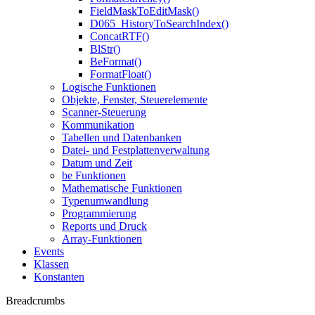
FieldMaskToEditMask()
D065_HistoryToSearchIndex()
ConcatRTF()
BlStr()
BeFormat()
FormatFloat()
Logische Funktionen
Objekte, Fenster, Steuerelemente
Scanner-Steuerung
Kommunikation
Tabellen und Datenbanken
Datei- und Festplattenverwaltung
Datum und Zeit
be Funktionen
Mathematische Funktionen
Typenumwandlung
Programmierung
Reports und Druck
Array-Funktionen
Events
Klassen
Konstanten
Breadcrumbs