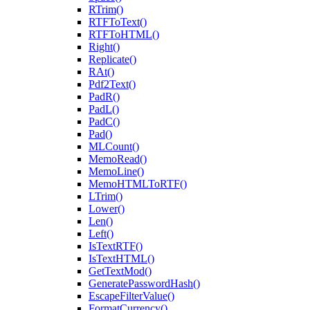
RTrim()
RTFToText()
RTFToHTML()
Right()
Replicate()
RAt()
Pdf2Text()
PadR()
PadL()
PadC()
Pad()
MLCount()
MemoRead()
MemoLine()
MemoHTMLToRTF()
LTrim()
Lower()
Len()
Left()
IsTextRTF()
IsTextHTML()
GetTextMod()
GeneratePasswordHash()
EscapeFilterValue()
FormatCurrency()