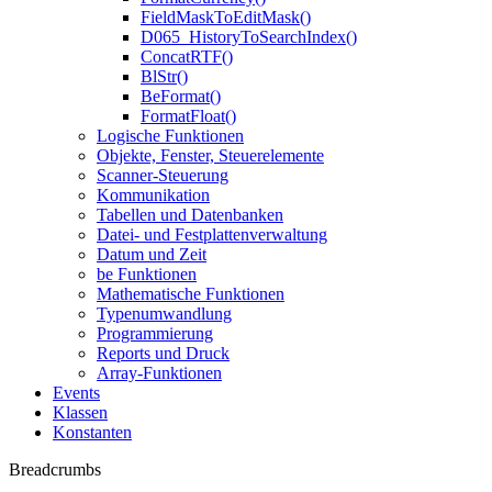
FieldMaskToEditMask()
D065_HistoryToSearchIndex()
ConcatRTF()
BlStr()
BeFormat()
FormatFloat()
Logische Funktionen
Objekte, Fenster, Steuerelemente
Scanner-Steuerung
Kommunikation
Tabellen und Datenbanken
Datei- und Festplattenverwaltung
Datum und Zeit
be Funktionen
Mathematische Funktionen
Typenumwandlung
Programmierung
Reports und Druck
Array-Funktionen
Events
Klassen
Konstanten
Breadcrumbs