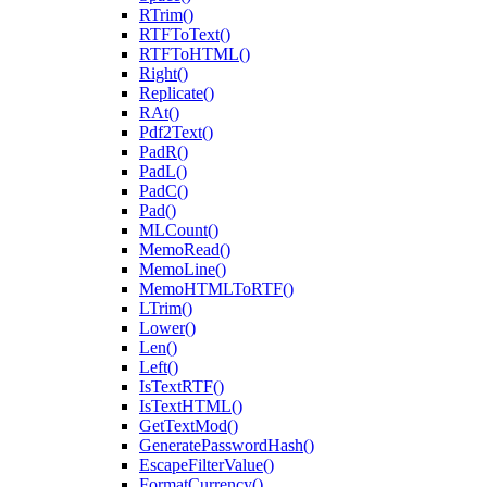
RTrim()
RTFToText()
RTFToHTML()
Right()
Replicate()
RAt()
Pdf2Text()
PadR()
PadL()
PadC()
Pad()
MLCount()
MemoRead()
MemoLine()
MemoHTMLToRTF()
LTrim()
Lower()
Len()
Left()
IsTextRTF()
IsTextHTML()
GetTextMod()
GeneratePasswordHash()
EscapeFilterValue()
FormatCurrency()