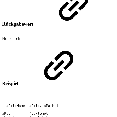
Rückgabewert
Numerisch
Beispiel
|
aFileName,
aFile,
aPath
|
aPath
:=
'c:\temp\',