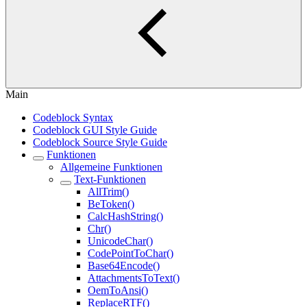
Main
Codeblock Syntax
Codeblock GUI Style Guide
Codeblock Source Style Guide
Funktionen
Allgemeine Funktionen
Text-Funktionen
AllTrim()
BeToken()
CalcHashString()
Chr()
UnicodeChar()
CodePointToChar()
Base64Encode()
AttachmentsToText()
OemToAnsi()
ReplaceRTF()