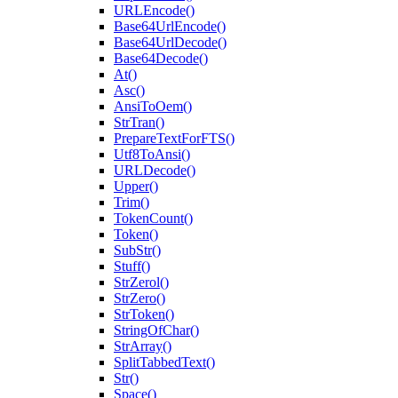
URLEncode()
Base64UrlEncode()
Base64UrlDecode()
Base64Decode()
At()
Asc()
AnsiToOem()
StrTran()
PrepareTextForFTS()
Utf8ToAnsi()
URLDecode()
Upper()
Trim()
TokenCount()
Token()
SubStr()
Stuff()
StrZerol()
StrZero()
StrToken()
StringOfChar()
StrArray()
SplitTabbedText()
Str()
Space()