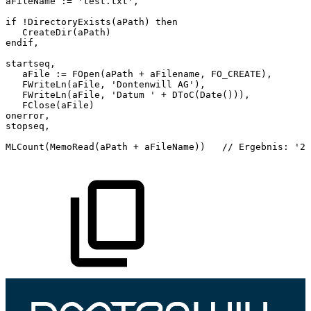
aFileName
:=
'test.txt',
if
!DirectoryExists(aPath)
then
CreateDir(aPath)
endif,
startseq,
aFile
:=
FOpen(aPath
+
aFilename,
FO_CREATE),
FWriteLn(aFile,
'Dontenwill
AG'),
FWriteLn(aFile,
'Datum
'
+
DToC(Date())),
FClose(aFile)
onerror,
stopseq,
MLCount(MemoRead(aPath
+
aFileName))
//
Ergebnis:
'2'