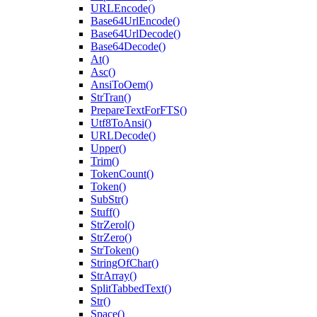
URLEncode()
Base64UrlEncode()
Base64UrlDecode()
Base64Decode()
At()
Asc()
AnsiToOem()
StrTran()
PrepareTextForFTS()
Utf8ToAnsi()
URLDecode()
Upper()
Trim()
TokenCount()
Token()
SubStr()
Stuff()
StrZerol()
StrZero()
StrToken()
StringOfChar()
StrArray()
SplitTabbedText()
Str()
Space()