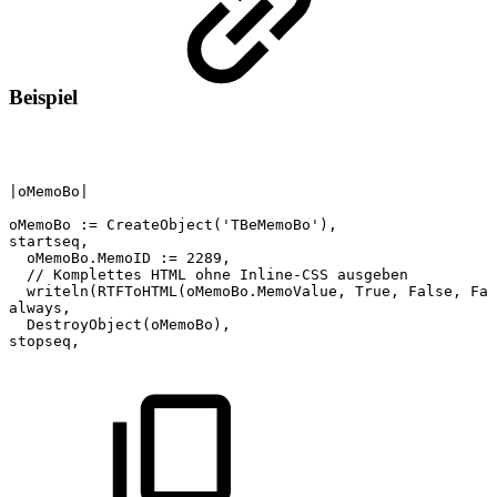
Beispiel
|oMemoBo|
oMemoBo
:=
CreateObject('TBeMemoBo'),
startseq,
oMemoBo.MemoID
:=
2289,
//
Komplettes
HTML
ohne
Inline-CSS
ausgeben
writeln(RTFToHTML(oMemoBo.MemoValue,
True,
False,
Fal
always,
DestroyObject(oMemoBo),
stopseq,