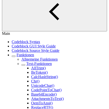
Main
Codeblock Syntax
Codeblock GUI Style Guide
Codeblock Source Style Guide
Funktionen
Allgemeine Funktionen
Text-Funktionen
AllTrim()
BeToken()
CalcHashString()
Chr()
UnicodeChar()
CodePointToChar()
Base64Encode()
AttachmentsToText()
OemToAnsi()
ReplaceRTF()