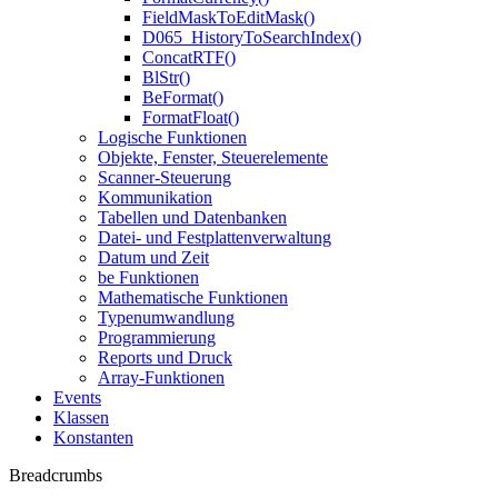
FieldMaskToEditMask()
D065_HistoryToSearchIndex()
ConcatRTF()
BlStr()
BeFormat()
FormatFloat()
Logische Funktionen
Objekte, Fenster, Steuerelemente
Scanner-Steuerung
Kommunikation
Tabellen und Datenbanken
Datei- und Festplattenverwaltung
Datum und Zeit
be Funktionen
Mathematische Funktionen
Typenumwandlung
Programmierung
Reports und Druck
Array-Funktionen
Events
Klassen
Konstanten
Breadcrumbs