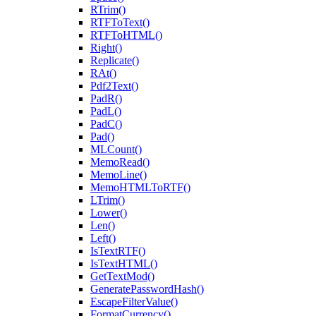
RTrim()
RTFToText()
RTFToHTML()
Right()
Replicate()
RAt()
Pdf2Text()
PadR()
PadL()
PadC()
Pad()
MLCount()
MemoRead()
MemoLine()
MemoHTMLToRTF()
LTrim()
Lower()
Len()
Left()
IsTextRTF()
IsTextHTML()
GetTextMod()
GeneratePasswordHash()
EscapeFilterValue()
FormatCurrency()