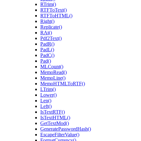
RTrim()
RTFToText()
RTFToHTML()
Right()
Replicate()
RAt()
Pdf2Text()
PadR()
PadL()
PadC()
Pad()
MLCount()
MemoRead()
MemoLine()
MemoHTMLToRTF()
LTrim()
Lower()
Len()
Left()
IsTextRTF()
IsTextHTML()
GetTextMod()
GeneratePasswordHash()
EscapeFilterValue()
FormatCurrency()