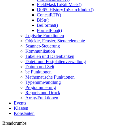
FieldMaskToEditMask()
D065_HistoryToSearchIndex()
ConcatRTF()
BlStr()
BeFormat()
FormatFloat()
Logische Funktionen
Objekte, Fenster, Steuerelemente
Scanner-Steuerung
Kommunikation
Tabellen und Datenbanken
Datei- und Festplattenverwaltung
Datum und Zeit
be Funktionen
Mathematische Funktionen
Typenumwandlung
Programmierung
Reports und Druck
Array-Funktionen
Events
Klassen
Konstanten
Breadcrumbs