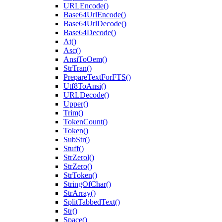
URLEncode()
Base64UrlEncode()
Base64UrlDecode()
Base64Decode()
At()
Asc()
AnsiToOem()
StrTran()
PrepareTextForFTS()
Utf8ToAnsi()
URLDecode()
Upper()
Trim()
TokenCount()
Token()
SubStr()
Stuff()
StrZerol()
StrZero()
StrToken()
StringOfChar()
StrArray()
SplitTabbedText()
Str()
Space()