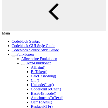
Main
Codeblock Syntax
Codeblock GUI Style Guide
Codeblock Source Style Guide
Funktionen
Allgemeine Funktionen
Text-Funktionen
AllTrim()
BeToken()
CalcHashString()
Chr()
UnicodeChar()
CodePointToChar()
Base64Encode()
AttachmentsToText()
OemToAnsi()
ReplaceRTF()