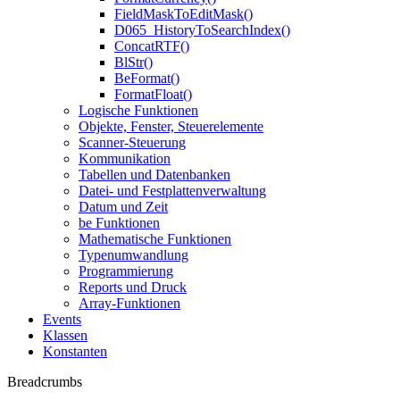
FieldMaskToEditMask()
D065_HistoryToSearchIndex()
ConcatRTF()
BlStr()
BeFormat()
FormatFloat()
Logische Funktionen
Objekte, Fenster, Steuerelemente
Scanner-Steuerung
Kommunikation
Tabellen und Datenbanken
Datei- und Festplattenverwaltung
Datum und Zeit
be Funktionen
Mathematische Funktionen
Typenumwandlung
Programmierung
Reports und Druck
Array-Funktionen
Events
Klassen
Konstanten
Breadcrumbs