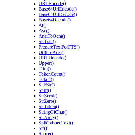
URLEncode()
Base64UrlEncode()
Base64UrlDecode()
Base64Decode()
At()
Asc()
AnsiToOem()
StrTran()
PrepareTextForFTS()
Utf8ToAnsi()
URLDecode()
Upper()
Trim()
TokenCount()
Token()
SubStr()
Stuff()
StrZerol()
StrZero()
StrToken()
StringOfChar()
StrArray()
SplitTabbedText()
Str()
Space()