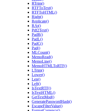
RTrim()
RTFToText()
RTFToHTML()
Right()
Replicate()
RAt()
Pdf2Text()
PadR()
PadL()
PadC()
Pad()
MLCount()
MemoRead()
MemoLine()
MemoHTMLToRTF()
LTrim()
Lower()
Len()
Left()
IsTextRTF()
IsTextHTML()
GetTextMod()
GeneratePasswordHash()
EscapeFilterValue()
FormatCurrency()