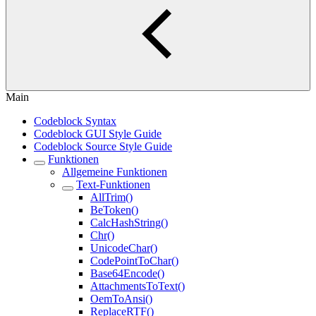
Main
Codeblock Syntax
Codeblock GUI Style Guide
Codeblock Source Style Guide
Funktionen
Allgemeine Funktionen
Text-Funktionen
AllTrim()
BeToken()
CalcHashString()
Chr()
UnicodeChar()
CodePointToChar()
Base64Encode()
AttachmentsToText()
OemToAnsi()
ReplaceRTF()