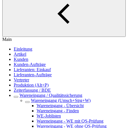
Main
Einleitung
Artikel
Kunden
Kunden-Aufträge
Lieferanten: Einkauf
Lieferanten-Aufträge
Vertreter
Produktion (Alt+P)
Zeiterfassung / BDE
Wareneingang / Qualitätssicherung
Wareneingang (Umsch+Strg+W)
Wareneingang - Übersicht
Wareneingang - Finden
WE-Joblisten
Wareneingang - WE mit QS-Prüfung
Wareneingang - WE ohne QS-Prüfung