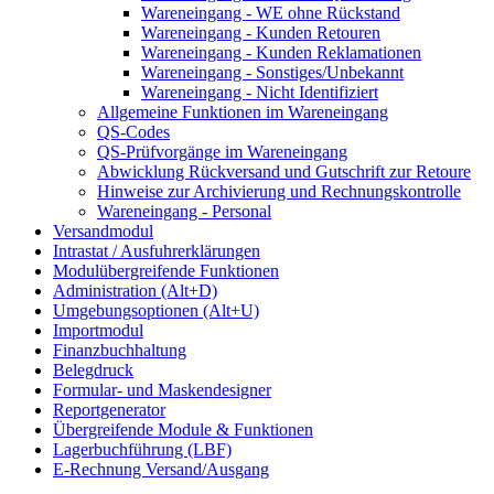
Wareneingang - WE ohne Rückstand
Wareneingang - Kunden Retouren
Wareneingang - Kunden Reklamationen
Wareneingang - Sonstiges/Unbekannt
Wareneingang - Nicht Identifiziert
Allgemeine Funktionen im Wareneingang
QS-Codes
QS-Prüfvorgänge im Wareneingang
Abwicklung Rückversand und Gutschrift zur Retoure
Hinweise zur Archivierung und Rechnungskontrolle
Wareneingang - Personal
Versandmodul
Intrastat / Ausfuhrerklärungen
Modulübergreifende Funktionen
Administration (Alt+D)
Umgebungsoptionen (Alt+U)
Importmodul
Finanzbuchhaltung
Belegdruck
Formular- und Maskendesigner
Reportgenerator
Übergreifende Module & Funktionen
Lagerbuchführung (LBF)
E-Rechnung Versand/Ausgang