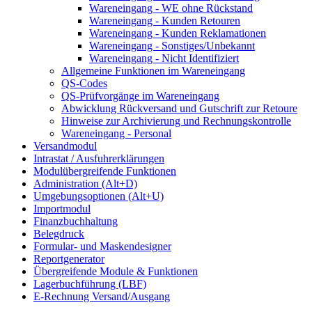
Wareneingang - WE ohne Rückstand
Wareneingang - Kunden Retouren
Wareneingang - Kunden Reklamationen
Wareneingang - Sonstiges/Unbekannt
Wareneingang - Nicht Identifiziert
Allgemeine Funktionen im Wareneingang
QS-Codes
QS-Prüfvorgänge im Wareneingang
Abwicklung Rückversand und Gutschrift zur Retoure
Hinweise zur Archivierung und Rechnungskontrolle
Wareneingang - Personal
Versandmodul
Intrastat / Ausfuhrerklärungen
Modulübergreifende Funktionen
Administration (Alt+D)
Umgebungsoptionen (Alt+U)
Importmodul
Finanzbuchhaltung
Belegdruck
Formular- und Maskendesigner
Reportgenerator
Übergreifende Module & Funktionen
Lagerbuchführung (LBF)
E-Rechnung Versand/Ausgang