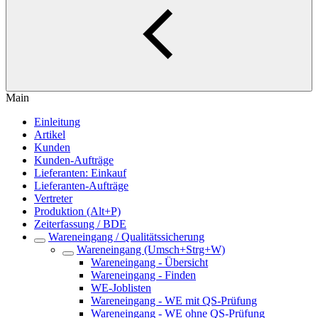
Main
Einleitung
Artikel
Kunden
Kunden-Aufträge
Lieferanten: Einkauf
Lieferanten-Aufträge
Vertreter
Produktion (Alt+P)
Zeiterfassung / BDE
Wareneingang / Qualitätssicherung
Wareneingang (Umsch+Strg+W)
Wareneingang - Übersicht
Wareneingang - Finden
WE-Joblisten
Wareneingang - WE mit QS-Prüfung
Wareneingang - WE ohne QS-Prüfung