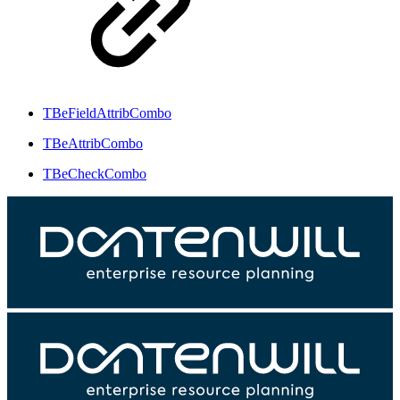
TBeFieldAttribCombo
TBeAttribCombo
TBeCheckCombo