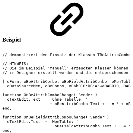
Beispiel
//
demonstriert
den
Einsatz
der
Klassen
TBeAttribCombo,
//
HINWEIS:
//
Die
im
Beispiel
"manuell"
erzeugten
Klassen
können
n
//
im
Designer
erstellt
werden
und
die
entsprechenden
E
|
oForm,
oBeAttribCombo,
oBeFieldAttribCombo,
oMemTable
oDataSourceMem,
oBeCombo,
oDab010:DB:="waDAB010,
DAB0
function
OnBeAttribComboChange(
Sender
)
oTextEdit.Text
:=
'Ohne
Tabelle:
'
+
oBeAttribCombo.Text
+
'
=
'
+
oBe
end,
function
OnBeFieldAttribComboChange(
Sender
)
oTextEdit.Text
:=
'MemTable:
'
+
oBeFieldAttribCombo.Text
+
'
=
'
end,