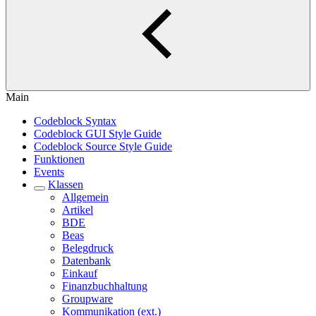
Main
Codeblock Syntax
Codeblock GUI Style Guide
Codeblock Source Style Guide
Funktionen
Events
Klassen
Allgemein
Artikel
BDE
Beas
Belegdruck
Datenbank
Einkauf
Finanzbuchhaltung
Groupware
Kommunikation (ext.)