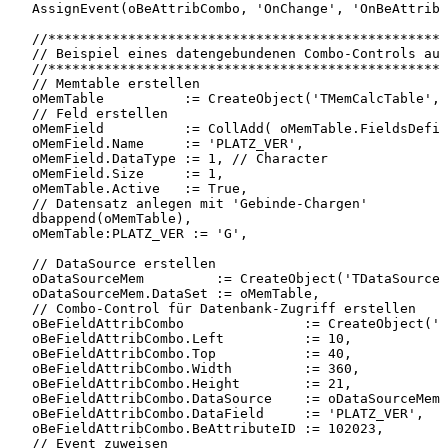
AssignEvent(oBeAttribCombo,
'OnChange',
'OnBeAttribC
//**************************************************
//
Beispiel
eines
datengebundenen
Combo-Controls
auf
//**************************************************
//
Memtable
erstellen
oMemTable
:=
CreateObject('TMemCalcTable',
//
Feld
erstellen
oMemField
:=
CollAdd(
oMemTable.FieldsDefin
oMemField.Name
:=
'PLATZ_VER',
oMemField.DataType
:=
1,
//
Character
oMemField.Size
:=
1,
oMemTable.Active
:=
True,
//
Datensatz
anlegen
mit
'Gebinde-Chargen'
dbappend(oMemTable),
oMemTable:PLATZ_VER
:=
'G',
//
DataSource
erstellen
oDataSourceMem
:=
CreateObject('TDataSourceE
oDataSourceMem.DataSet
:=
oMemTable,
//
Combo-Control
für
Datenbank-Zugriff
erstellen
oBeFieldAttribCombo
:=
CreateObject('T
oBeFieldAttribCombo.Left
:=
10,
oBeFieldAttribCombo.Top
:=
40,
oBeFieldAttribCombo.Width
:=
360,
oBeFieldAttribCombo.Height
:=
21,
oBeFieldAttribCombo.DataSource
:=
oDataSourceMem,
oBeFieldAttribCombo.DataField
:=
'PLATZ_VER',
oBeFieldAttribCombo.BeAttributeID
:=
102023,
//
Event
zuweisen