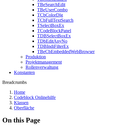
TBeSearchEdit
TBeUserCombo
TCbColorDlg
TCbFullTextSearch
TSelectBoxEx
TCodeBlockPanel
TDBSelectBoxEx
TDbEditAnyNo
TDBIndiFilterEx
TBeCbEmbeddedWebBrowser
Produktion
Projektmanagement
Rollenverwaltung
Konstanten
Breadcrumbs
Home
Codeblock Onlinehilfe
Klassen
Oberfläche
On this Page