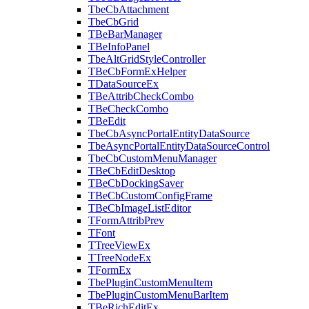
TbeCbAttachment
TbeCbGrid
TBeBarManager
TBeInfoPanel
TbeAltGridStyleController
TBeCbFormExHelper
TDataSourceEx
TBeAttribCheckCombo
TBeCheckCombo
TBeEdit
TbeCbAsyncPortalEntityDataSource
TbeAsyncPortalEntityDataSourceControl
TbeCbCustomMenuManager
TBeCbEditDesktop
TBeCbDockingSaver
TBeCbCustomConfigFrame
TBeCbImageListEditor
TFormAttribPrev
TFont
TTreeViewEx
TTreeNodeEx
TFormEx
TbePluginCustomMenuItem
TbePluginCustomMenuBarItem
TBeRichEditEx