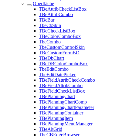
Oberfläche
TBeAttribCheckListBox
TBeAttribCombo
TBeBar
TbeCbSkin
TBeCheckListBox
TBeColorComboBox
TbeCombo
TbeCustomControlSkin
TBeCustomFormBO
TBeDbChart
TBeDBColorComboBox
TbeEditCombo
TbeEditDatePicker
TBeFieldAttribCheckCombo
TBeFieldAttribCombo
TBeFieldCheckListBox
TBePlanningChart
TBePlanningChartComp
TBePlanningChartParameter
TBePlanningContainer
TBePlanningItem
TBePlanningMenuManager
TBeAltGrid
TbeCBEdgeBrowser