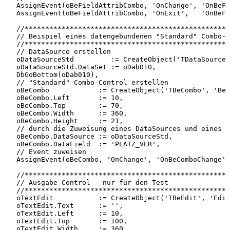
AssignEvent(oBeFieldAttribCombo,
'OnChange',
'OnBeFi
AssignEvent(oBeFieldAttribCombo,
'OnExit',
'OnBeFi
//**************************************************
//
Beispiel
eines
datengebundenen
"Standard"
Combo-C
//**************************************************
//
DataSource
erstellen
oDataSourceStd
:=
CreateObject('TDataSourceE
oDataSourceStd.DataSet
:=
oDab010,
DbGoBottom(oDab010),
//
"Standard"
Combo-Control
erstellen
oBeCombo
:=
CreateObject('TBeCombo',
'BeC
oBeCombo.Left
:=
10,
oBeCombo.Top
:=
70,
oBeCombo.Width
:=
360,
oBeCombo.Height
:=
21,
//
durch
die
Zuweisung
eines
DataSources
und
eines
D
oBeCombo.DataSource
:=
oDataSourceStd,
oBeCombo.DataField
:=
'PLATZ_VER',
//
Event
zuweisen
AssignEvent(oBeCombo,
'OnChange',
'OnBeComboChange')
//**************************************************
//
Ausgabe-Control
-
nur
für
den
Test
//**************************************************
oTextEdit
:=
CreateObject('TBeEdit',
'Edit
oTextEdit.Text
:=
'',
oTextEdit.Left
:=
10,
oTextEdit.Top
:=
100,
oTextEdit.Width
:=
360,