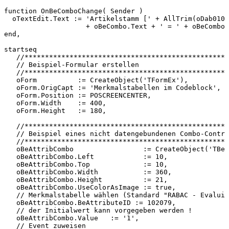
function
OnBeComboChange(
Sender
)
oTextEdit.Text
:=
'Artikelstamm
['
+
AllTrim(oDab010:
+
oBeCombo.Text
+
'
=
'
+
oBeCombo.
end,
startseq
//**************************************************
//
Beispiel-Formular
erstellen
//**************************************************
oForm
:=
CreateObject('TFormEx'),
oForm.OrigCapt
:=
'Merkmalstabellen
im
Codeblock',
oForm.Position
:=
POSCREENCENTER,
oForm.Width
:=
400,
oForm.Height
:=
180,
//**************************************************
//
Beispiel
eines
nicht
datengebundenen
Combo-Contro
//**************************************************
oBeAttribCombo
:=
CreateObject('TBeA
oBeAttribCombo.Left
:=
10,
oBeAttribCombo.Top
:=
10,
oBeAttribCombo.Width
:=
360,
oBeAttribCombo.Height
:=
21,
oBeAttribCombo.UseColorAsImage
:=
true,
//
Merkmalstabelle
wählen
(Standard
"RABAC
-
Evaluie
oBeAttribCombo.BeAttributeID
:=
102079,
//
der
Initialwert
kann
vorgegeben
werden
!
oBeAttribCombo.Value
:=
'1',
//
Event
zuweisen