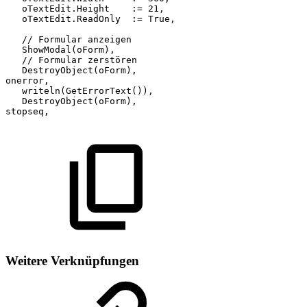
oTextEdit.Height
:=
21,
oTextEdit.ReadOnly
:=
True,
//
Formular
anzeigen
ShowModal(oForm),
//
Formular
zerstören
DestroyObject(oForm),
onerror,
writeln(GetErrorText()),
DestroyObject(oForm),
stopseq,
Weitere Verknüpfungen