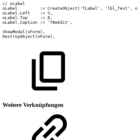
//
oLabel
oLabel
:=
CreateObject('TLabel',
'lbl_Test',
oF
oLabel.Left
:=
5,
oLabel.Top
:=
8,
oLabel.Caption
:=
'TBeEdit',
ShowModal(oForm),
DestroyObject(oForm),
Weitere Verknüpfungen