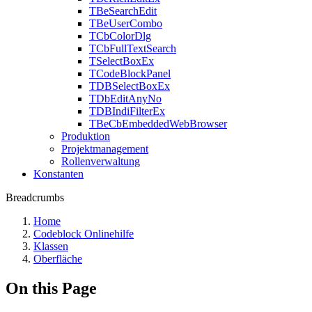
TBeSearchEdit
TBeUserCombo
TCbColorDlg
TCbFullTextSearch
TSelectBoxEx
TCodeBlockPanel
TDBSelectBoxEx
TDbEditAnyNo
TDBIndiFilterEx
TBeCbEmbeddedWebBrowser
Produktion
Projektmanagement
Rollenverwaltung
Konstanten
Breadcrumbs
Home
Codeblock Onlinehilfe
Klassen
Oberfläche
On this Page