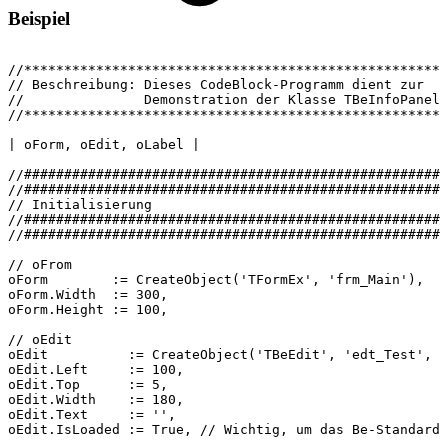
Beispiel
//*****************************************************
//
Beschreibung:
Dieses
CodeBlock-Programm
dient
zur
//
Demonstration
der
Klasse
TBeInfoPanel
//*****************************************************
|
oForm,
oEdit,
oLabel
|
//#####################################################
//#####################################################
//
Initialisierung
//#####################################################
//#####################################################
//
oFrom
oForm
:=
CreateObject('TFormEx',
'frm_Main'),
oForm.Width
:=
300,
oForm.Height
:=
100,
//
oEdit
oEdit
:=
CreateObject('TBeEdit',
'edt_Test',
o
oEdit.Left
:=
100,
oEdit.Top
:=
5,
oEdit.Width
:=
180,
oEdit.Text
:=
'',
oEdit.IsLoaded
:=
True,
//
Wichtig,
um
das
Be-Standard-