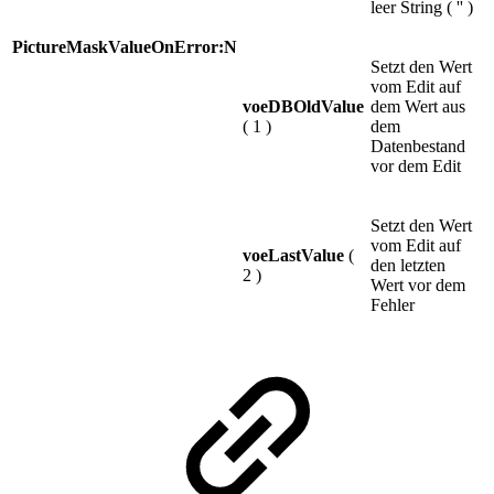
leer String ( '' )
PictureMaskValueOnError:N
Setzt den Wert
vom Edit auf
voeDBOldValue
dem Wert aus
( 1 )
dem
Datenbestand
vor dem Edit
Setzt den Wert
vom Edit auf
voeLastValue
(
den letzten
2 )
Wert vor dem
Fehler