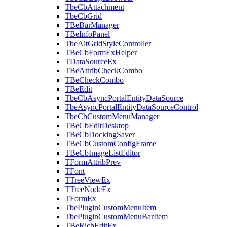
TbeCbAttachment
TbeCbGrid
TBeBarManager
TBeInfoPanel
TbeAltGridStyleController
TBeCbFormExHelper
TDataSourceEx
TBeAttribCheckCombo
TBeCheckCombo
TBeEdit
TbeCbAsyncPortalEntityDataSource
TbeAsyncPortalEntityDataSourceControl
TbeCbCustomMenuManager
TBeCbEditDesktop
TBeCbDockingSaver
TBeCbCustomConfigFrame
TBeCbImageListEditor
TFormAttribPrev
TFont
TTreeViewEx
TTreeNodeEx
TFormEx
TbePluginCustomMenuItem
TbePluginCustomMenuBarItem
TBeRichEditEx