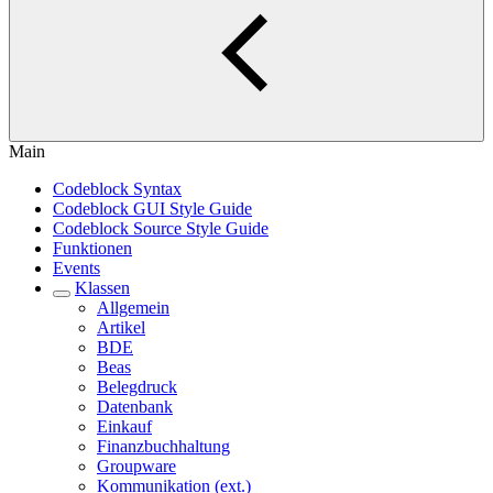
Main
Codeblock Syntax
Codeblock GUI Style Guide
Codeblock Source Style Guide
Funktionen
Events
Klassen
Allgemein
Artikel
BDE
Beas
Belegdruck
Datenbank
Einkauf
Finanzbuchhaltung
Groupware
Kommunikation (ext.)