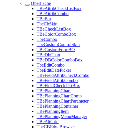
Oberfläche
TBeAttribCheckListBox
TBeAttribCombo
TBeBar
TbeCbSkin
TBeCheckListBox
TBeColorComboBox
TbeCombo
TbeCustomControlSkin
TBeCustomFormBO
TBeDbChart
TBeDBColorComboBox
TbeEditCombo
TbeEditDatePicker
TBeFieldAttribCheckCombo
TBeFieldAttribCombo
TBeFieldCheckListBox
TBePlanningChart
TBePlanningChartComp
TBePlanningChartParameter
TBePlanningContainer
TBePlanningItem
TBePlanningMenuManager
TBeAltGrid
TbeCBEdgeBrowser