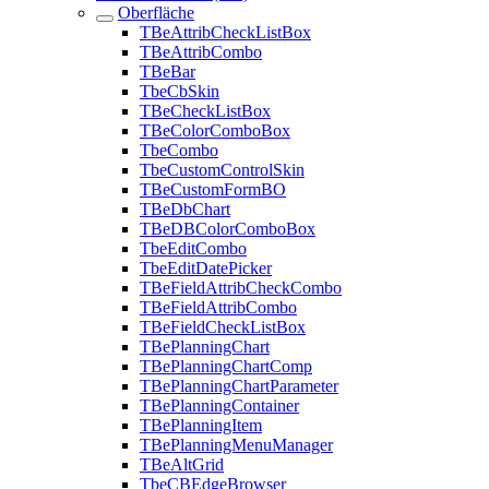
Oberfläche
TBeAttribCheckListBox
TBeAttribCombo
TBeBar
TbeCbSkin
TBeCheckListBox
TBeColorComboBox
TbeCombo
TbeCustomControlSkin
TBeCustomFormBO
TBeDbChart
TBeDBColorComboBox
TbeEditCombo
TbeEditDatePicker
TBeFieldAttribCheckCombo
TBeFieldAttribCombo
TBeFieldCheckListBox
TBePlanningChart
TBePlanningChartComp
TBePlanningChartParameter
TBePlanningContainer
TBePlanningItem
TBePlanningMenuManager
TBeAltGrid
TbeCBEdgeBrowser