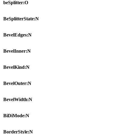
beSplitter:O
BeSplitterState:N
BevelEdges:N
BevelInner:N
BevelKind:N
BevelOuter:N
BevelWidth:N
BiDiMode:N
BorderStyle:N