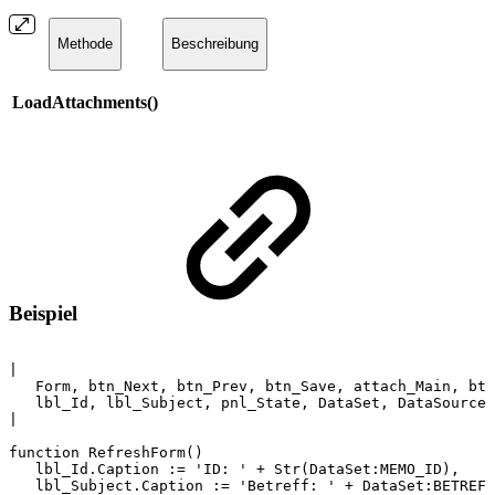
Methode
Beschreibung
LoadAttachments()
Beispiel
|
Form,
btn_Next,
btn_Prev,
btn_Save,
attach_Main,
btn
lbl_Id,
lbl_Subject,
pnl_State,
DataSet,
DataSource
|
function
RefreshForm()
lbl_Id.Caption
:=
'ID:
'
+
Str(DataSet:MEMO_ID),
lbl_Subject.Caption
:=
'Betreff:
'
+
DataSet:BETREFF