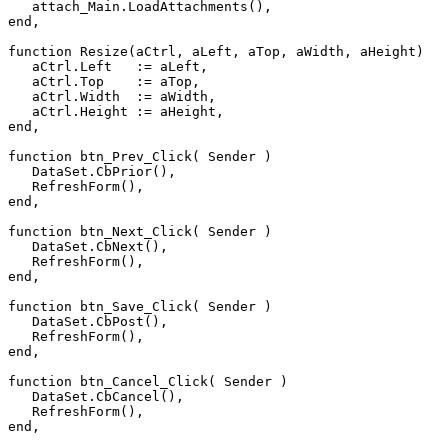
attach_Main.LoadAttachments(),
end,
function
Resize(aCtrl,
aLeft,
aTop,
aWidth,
aHeight)
aCtrl.Left
:=
aLeft,
aCtrl.Top
:=
aTop,
aCtrl.Width
:=
aWidth,
aCtrl.Height
:=
aHeight,
end,
function
btn_Prev_Click(
Sender
)
DataSet.CbPrior(),
RefreshForm(),
end,
function
btn_Next_Click(
Sender
)
DataSet.CbNext(),
RefreshForm(),
end,
function
btn_Save_Click(
Sender
)
DataSet.CbPost(),
RefreshForm(),
end,
function
btn_Cancel_Click(
Sender
)
DataSet.CbCancel(),
RefreshForm(),
end,