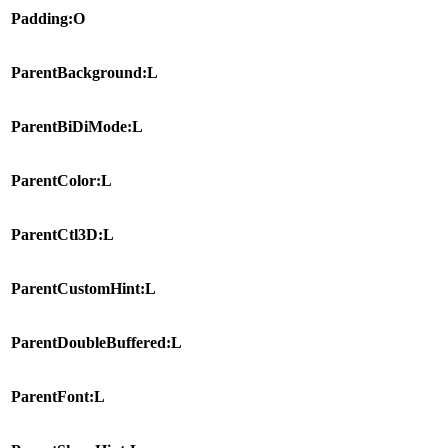
Padding:O
ParentBackground:L
ParentBiDiMode:L
ParentColor:L
ParentCtl3D:L
ParentCustomHint:L
ParentDoubleBuffered:L
ParentFont:L