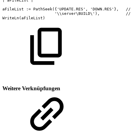
|
aFileList
|
aFileList
:=
PathSeek({'UPDATE.RES',
'DOWN.RES'},
//
'\\server\BUILD\'),
//
WriteLn(aFileList)
Weitere Verknüpfungen