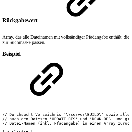
Rückgabewert
Array, das alle Dateinamen mit vollständiger Pfadangabe enthält, die
zur Suchmaske passen.
Beispiel
//
Durchsucht
Verzeichnis
'\\server\BUILD\'
sowie
alle
//
nach
den
Dateien
'UPDATE.RES'
und
'DOWN.RES'
und
gib
//
Datei-Namen
(inkl.
Pfadangabe)
in
einem
Array
zurück