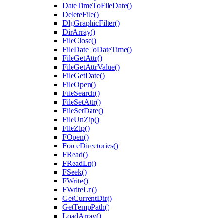
DateTimeToFileDate()
DeleteFile()
DlgGraphicFilter()
DirArray()
FileClose()
FileDateToDateTime()
FileGetAttr()
FileGetAttrValue()
FileGetDate()
FileOpen()
FileSearch()
FileSetAttr()
FileSetDate()
FileUnZip()
FileZip()
FOpen()
ForceDirectories()
FRead()
FReadLn()
FSeek()
FWrite()
FWriteLn()
GetCurrentDir()
GetTempPath()
LoadArray()