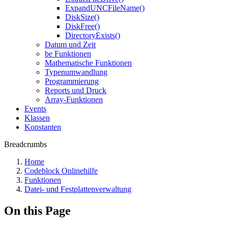
ExpandUNCFileName()
DiskSize()
DiskFree()
DirectoryExists()
Datum und Zeit
be Funktionen
Mathematische Funktionen
Typenumwandlung
Programmierung
Reports und Druck
Array-Funktionen
Events
Klassen
Konstanten
Breadcrumbs
Home
Codeblock Onlinehilfe
Funktionen
Datei- und Festplattenverwaltung
On this Page