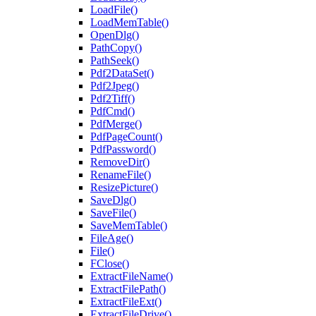
LoadFile()
LoadMemTable()
OpenDlg()
PathCopy()
PathSeek()
Pdf2DataSet()
Pdf2Jpeg()
Pdf2Tiff()
PdfCmd()
PdfMerge()
PdfPageCount()
PdfPassword()
RemoveDir()
RenameFile()
ResizePicture()
SaveDlg()
SaveFile()
SaveMemTable()
FileAge()
File()
FClose()
ExtractFileName()
ExtractFilePath()
ExtractFileExt()
ExtractFileDrive()