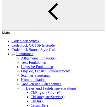
Main
Codeblock Syntax
Codeblock GUI Style Guide
Codeblock Source Style Guide
Funktionen
Allgemeine Funktionen
Text-Funktionen
Logische Funktionen
Objekte, Fenster, Steuerelemente
Scanner-Steuerung
Kommunikation
Tabellen und Datenbanken
Datei- und Festplattenverwaltung
CbRegisterService()
CbUnregisterService()
ChDir()
CreateDir()