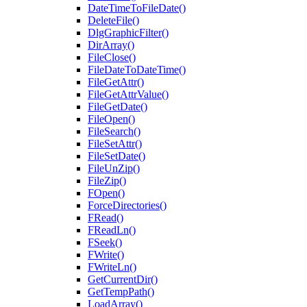
DateTimeToFileDate()
DeleteFile()
DlgGraphicFilter()
DirArray()
FileClose()
FileDateToDateTime()
FileGetAttr()
FileGetAttrValue()
FileGetDate()
FileOpen()
FileSearch()
FileSetAttr()
FileSetDate()
FileUnZip()
FileZip()
FOpen()
ForceDirectories()
FRead()
FReadLn()
FSeek()
FWrite()
FWriteLn()
GetCurrentDir()
GetTempPath()
LoadArray()