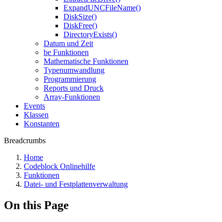
ExpandUNCFileName()
DiskSize()
DiskFree()
DirectoryExists()
Datum und Zeit
be Funktionen
Mathematische Funktionen
Typenumwandlung
Programmierung
Reports und Druck
Array-Funktionen
Events
Klassen
Konstanten
Breadcrumbs
Home
Codeblock Onlinehilfe
Funktionen
Datei- und Festplattenverwaltung
On this Page