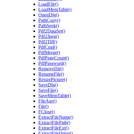
LoadFile()
LoadMemTable()
OpenDlg()
PathCopy()
PathSeek()
Pdf2DataSet()
Pdf2Jpeg()
Pdf2Tiff()
PdfCmd()
PdfMerge()
PdfPageCount()
PdfPassword()
RemoveDir()
RenameFile()
ResizePicture()
SaveDlg()
SaveFile()
SaveMemTable()
FileAge()
File()
FClose()
ExtractFileName()
ExtractFilePath()
ExtractFileExt()
ExtractFileDrive()