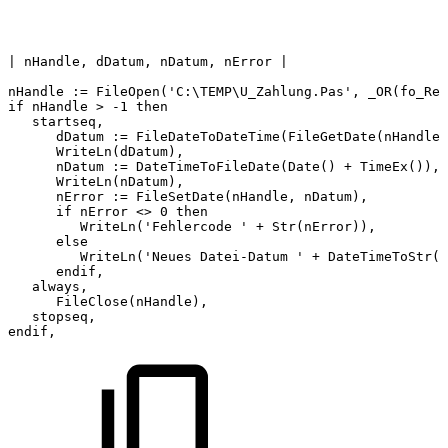
|
nHandle,
dDatum,
nDatum,
nError
|
nHandle
:=
FileOpen('C:\TEMP\U_Zahlung.Pas',
_OR(fo_Rea
if
nHandle
>
-1
then
startseq,
dDatum
:=
FileDateToDateTime(FileGetDate(nHandle)
WriteLn(dDatum),
nDatum
:=
DateTimeToFileDate(Date()
+
TimeEx()),
WriteLn(nDatum),
nError
:=
FileSetDate(nHandle,
nDatum),
if
nError
<>
0
then
WriteLn('Fehlercode
'
+
Str(nError)),
else
WriteLn('Neues
Datei-Datum
'
+
DateTimeToStr(F
endif,
always,
FileClose(nHandle),
stopseq,
endif,