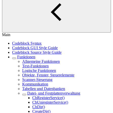
Main
Codeblock Syntax
Codeblock GUI Style Guide
Codeblock Source Style Guide
Funktionen
Allgemeine Funktionen
Text-Funktionen
Logische Funktionen
Objekte, Fenster, Steuerelemente
Scanner-Steuerung
Kommunikation
Tabellen und Datenbanken
Datei- und Festplattenverwaltung
CbRegisterService()
CbUnregisterService()
ChDir()
CreateDir()