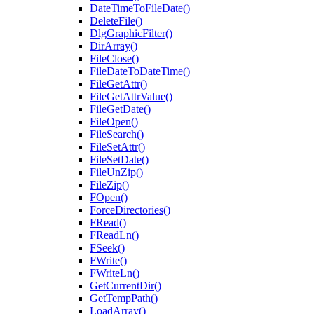
DateTimeToFileDate()
DeleteFile()
DlgGraphicFilter()
DirArray()
FileClose()
FileDateToDateTime()
FileGetAttr()
FileGetAttrValue()
FileGetDate()
FileOpen()
FileSearch()
FileSetAttr()
FileSetDate()
FileUnZip()
FileZip()
FOpen()
ForceDirectories()
FRead()
FReadLn()
FSeek()
FWrite()
FWriteLn()
GetCurrentDir()
GetTempPath()
LoadArray()