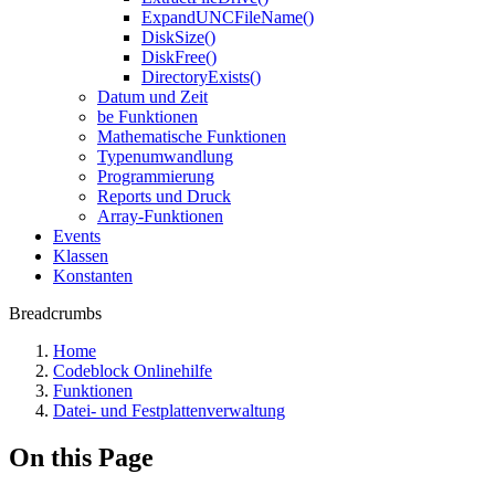
ExpandUNCFileName()
DiskSize()
DiskFree()
DirectoryExists()
Datum und Zeit
be Funktionen
Mathematische Funktionen
Typenumwandlung
Programmierung
Reports und Druck
Array-Funktionen
Events
Klassen
Konstanten
Breadcrumbs
Home
Codeblock Onlinehilfe
Funktionen
Datei- und Festplattenverwaltung
On this Page