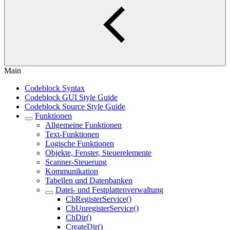
Main
Codeblock Syntax
Codeblock GUI Style Guide
Codeblock Source Style Guide
Funktionen
Allgemeine Funktionen
Text-Funktionen
Logische Funktionen
Objekte, Fenster, Steuerelemente
Scanner-Steuerung
Kommunikation
Tabellen und Datenbanken
Datei- und Festplattenverwaltung
CbRegisterService()
CbUnregisterService()
ChDir()
CreateDir()