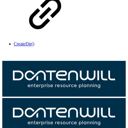
CreateDir()