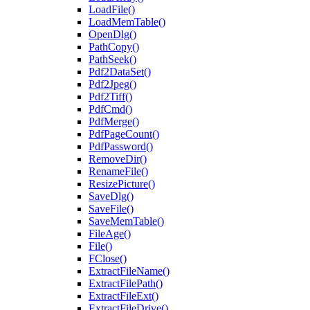
LoadFile()
LoadMemTable()
OpenDlg()
PathCopy()
PathSeek()
Pdf2DataSet()
Pdf2Jpeg()
Pdf2Tiff()
PdfCmd()
PdfMerge()
PdfPageCount()
PdfPassword()
RemoveDir()
RenameFile()
ResizePicture()
SaveDlg()
SaveFile()
SaveMemTable()
FileAge()
File()
FClose()
ExtractFileName()
ExtractFilePath()
ExtractFileExt()
ExtractFileDrive()