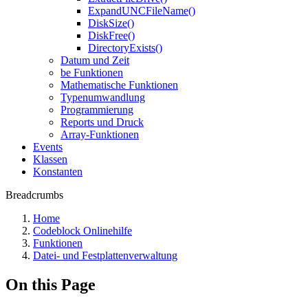
ExpandUNCFileName()
DiskSize()
DiskFree()
DirectoryExists()
Datum und Zeit
be Funktionen
Mathematische Funktionen
Typenumwandlung
Programmierung
Reports und Druck
Array-Funktionen
Events
Klassen
Konstanten
Breadcrumbs
Home
Codeblock Onlinehilfe
Funktionen
Datei- und Festplattenverwaltung
On this Page