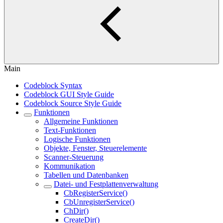
Main
Codeblock Syntax
Codeblock GUI Style Guide
Codeblock Source Style Guide
Funktionen
Allgemeine Funktionen
Text-Funktionen
Logische Funktionen
Objekte, Fenster, Steuerelemente
Scanner-Steuerung
Kommunikation
Tabellen und Datenbanken
Datei- und Festplattenverwaltung
CbRegisterService()
CbUnregisterService()
ChDir()
CreateDir()