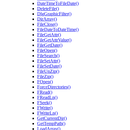
DateTimeToFileDate()
DeleteFile()
DlgGraphicFilter()
DirArray()
FileClose()
FileDateToDateTime()
FileGetAttr()
FileGetAttrValue()
FileGetDate()
FileOpen()
FileSearch()
FileSetAttr()
FileSetDate()
FileUnZip()
FileZip()
FOpen()
ForceDirectories()
FRead()
FReadLn()
FSeek()
FWrite()
FWriteLn()
GetCurrentDir()
GetTempPath()
LoadArray()