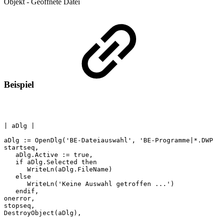
Objekt - Geöffnete Datei
Beispiel
|
aDlg
|
aDlg
:=
OpenDlg('BE-Dateiauswahl',
'BE-Programme|*.DWP|
startseq,
aDlg.Active
:=
true,
if
aDlg.Selected
then
WriteLn(aDlg.FileName)
else
WriteLn('Keine
Auswahl
getroffen
...')
endif,
onerror,
stopseq,
DestroyObject(aDlg),