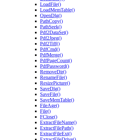
LoadFile()
LoadMemTable()
OpenDlg()
PathCopy()
PathSeek()
Pdf2DataSet()
Pdf2Jpeg()
Pdf2Tiff()
PdfCmd()
PdfMerge()
PdfPageCount()
PdfPassword()
RemoveDir()
RenameFile()
ResizePicture()
SaveDlg()
SaveFile()
SaveMemTable()
FileAge()
File()
FClose()
ExtractFileName()
ExtractFilePath()
ExtractFileExt()
ExtractFileDrive()