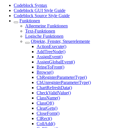
Codeblock Syntax
Codeblock GUI Style Guide
Codeblock Source Style Guide
Funktionen
Allgemeine Funktionen
Text-Funktionen
Logische Funktionen
Objekte, Fenster, Steuerelemente
ActionExecute()
AddTreeNode()
AssignEvent()
AssignGlobalEvent()
BringToFront()
Browse()
CbRegisterParameterType()
CbUnregisterParameterType()
ChartRefreshData()
CheckValidValue()
ClassName()
ClassOf()
ClearGets()
CloseForm()
ClRect()
CollAdd()