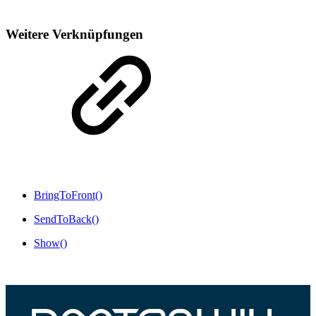
Weitere Verknüpfungen
BringToFront()
SendToBack()
Show()