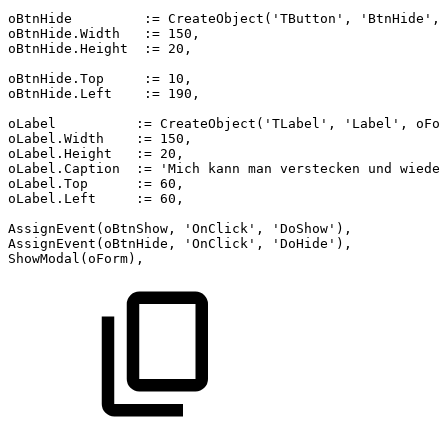
oBtnHide
:=
CreateObject('TButton',
'BtnHide',
oBtnHide.Width
:=
150,
oBtnHide.Height
:=
20,
oBtnHide.Top
:=
10,
oBtnHide.Left
:=
190,
oLabel
:=
CreateObject('TLabel',
'Label',
oFor
oLabel.Width
:=
150,
oLabel.Height
:=
20,
oLabel.Caption
:=
'Mich
kann
man
verstecken
und
wieder
oLabel.Top
:=
60,
oLabel.Left
:=
60,
AssignEvent(oBtnShow,
'OnClick',
'DoShow'),
AssignEvent(oBtnHide,
'OnClick',
'DoHide'),
ShowModal(oForm),