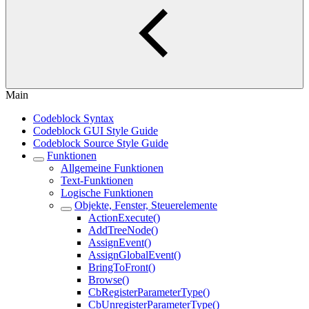
Main
Codeblock Syntax
Codeblock GUI Style Guide
Codeblock Source Style Guide
Funktionen
Allgemeine Funktionen
Text-Funktionen
Logische Funktionen
Objekte, Fenster, Steuerelemente
ActionExecute()
AddTreeNode()
AssignEvent()
AssignGlobalEvent()
BringToFront()
Browse()
CbRegisterParameterType()
CbUnregisterParameterType()