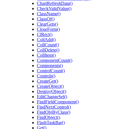
ChartRefreshData()
CheckValidValue()
ClassName()
ClassOf()
ClearGets()
CloseForm()
ClRect()
CollAdd()
CollCount()
CollDelete()
CollItem()
ComponentCount()
Components()
ControlCount()
Controls()
CreateGet()
CreateObject()
DestroyObject()
EditChangeSel()
FindFieldComponent()
FindNextControl()
FindObjByClass()
FindObject()
FlashTaskBar()
Get()