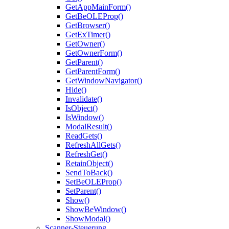
GetAppMainForm()
GetBeOLEProp()
GetBrowser()
GetExTimer()
GetOwner()
GetOwnerForm()
GetParent()
GetParentForm()
GetWindowNavigator()
Hide()
Invalidate()
IsObject()
IsWindow()
ModalResult()
ReadGets()
RefreshAllGets()
RefreshGet()
RetainObject()
SendToBack()
SetBeOLEProp()
SetParent()
Show()
ShowBeWindow()
ShowModal()
Scanner-Steuerung