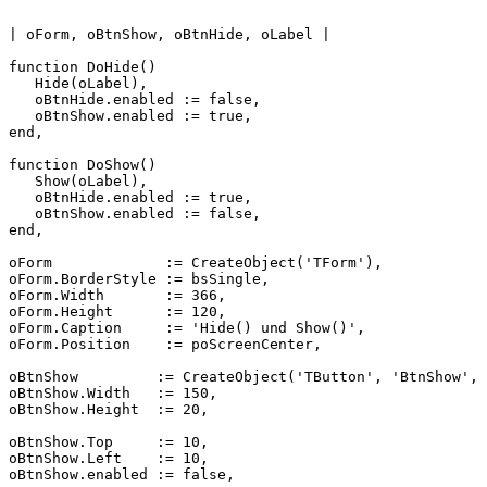
|
oForm,
oBtnShow,
oBtnHide,
oLabel
|
function
DoHide()
Hide(oLabel),
oBtnHide.enabled
:=
false,
oBtnShow.enabled
:=
true,
end,
function
DoShow()
Show(oLabel),
oBtnHide.enabled
:=
true,
oBtnShow.enabled
:=
false,
end,
oForm
:=
CreateObject('TForm'),
oForm.BorderStyle
:=
bsSingle,
oForm.Width
:=
366,
oForm.Height
:=
120,
oForm.Caption
:=
'Hide()
und
Show()',
oForm.Position
:=
poScreenCenter,
oBtnShow
:=
CreateObject('TButton',
'BtnShow',
oBtnShow.Width
:=
150,
oBtnShow.Height
:=
20,
oBtnShow.Top
:=
10,
oBtnShow.Left
:=
10,
oBtnShow.enabled
:=
false,