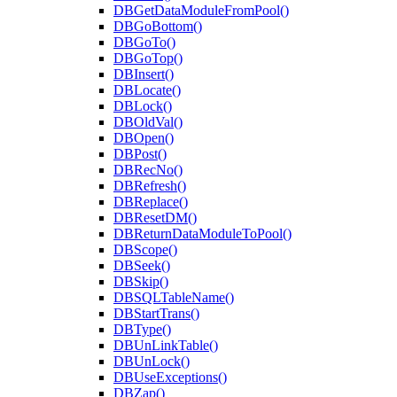
DBGetDataModuleFromPool()
DBGoBottom()
DBGoTo()
DBGoTop()
DBInsert()
DBLocate()
DBLock()
DBOldVal()
DBOpen()
DBPost()
DBRecNo()
DBRefresh()
DBReplace()
DBResetDM()
DBReturnDataModuleToPool()
DBScope()
DBSeek()
DBSkip()
DBSQLTableName()
DBStartTrans()
DBType()
DBUnLinkTable()
DBUnLock()
DBUseExceptions()
DBZap()