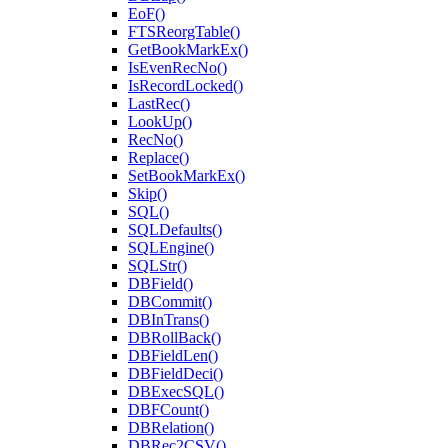
EoF()
FTSReorgTable()
GetBookMarkEx()
IsEvenRecNo()
IsRecordLocked()
LastRec()
LookUp()
RecNo()
Replace()
SetBookMarkEx()
Skip()
SQL()
SQLDefaults()
SQLEngine()
SQLStr()
DBField()
DBCommit()
DBInTrans()
DBRollBack()
DBFieldLen()
DBFieldDeci()
DBExecSQL()
DBFCount()
DBRelation()
DBRec2CSV()