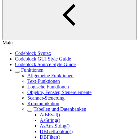
Main
Codeblock Syntax
Codeblock GUI Style Guide
Codeblock Source Style Guide
Funktionen
Allgemeine Funktionen
Text-Funktionen
Logische Funktionen
Objekte, Fenster, Steuerelemente
Scanner-Steuerung
Kommunikation
Tabellen und Datenbanken
AdsEval()
AsString()
AsAnsiString()
DBGetLookup()
DBFilter()