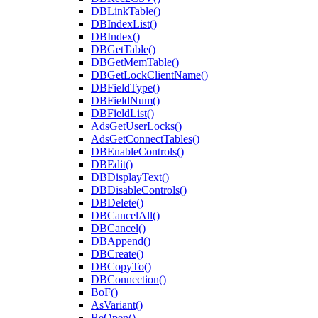
DBLinkTable()
DBIndexList()
DBIndex()
DBGetTable()
DBGetMemTable()
DBGetLockClientName()
DBFieldType()
DBFieldNum()
DBFieldList()
AdsGetUserLocks()
AdsGetConnectTables()
DBEnableControls()
DBEdit()
DBDisplayText()
DBDisableControls()
DBDelete()
DBCancelAll()
DBCancel()
DBAppend()
DBCreate()
DBCopyTo()
DBConnection()
BoF()
AsVariant()
BeOpen()