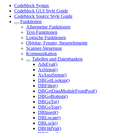
Codeblock Syntax
Codeblock GUI Style Guide
Codeblock Source Style Guide
Funktionen
Allgemeine Funktionen
Text-Funktionen
Logische Funktionen
Objekte, Fenster, Steuerelemente
Scanner-Steuerung
Kommunikation
Tabellen und Datenbanken
AdsEval()
AsString()
AsAnsiString()
DBGetLookup()
DBFilter()
DBGetDataModuleFromPool()
DBGoBottom()
DBGoTo()
DBGoTop()
DBInsert()
DBLocate()
DBLock()
DBOldVal()