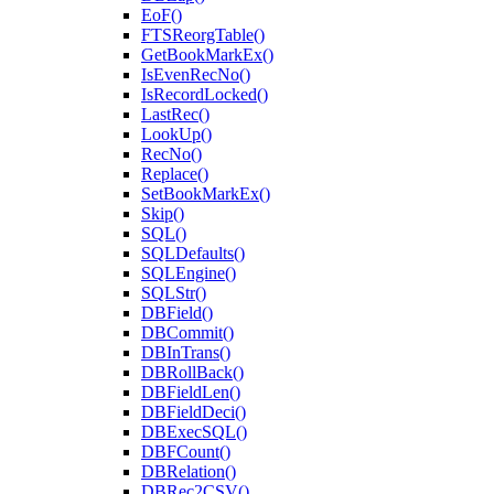
EoF()
FTSReorgTable()
GetBookMarkEx()
IsEvenRecNo()
IsRecordLocked()
LastRec()
LookUp()
RecNo()
Replace()
SetBookMarkEx()
Skip()
SQL()
SQLDefaults()
SQLEngine()
SQLStr()
DBField()
DBCommit()
DBInTrans()
DBRollBack()
DBFieldLen()
DBFieldDeci()
DBExecSQL()
DBFCount()
DBRelation()
DBRec2CSV()