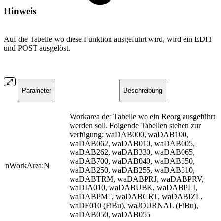
Hinweis
Auf die Tabelle wo diese Funktion ausgeführt wird, wird ein EDIT
und POST ausgelöst.
Parameter
Beschreibung
Workarea der Tabelle wo ein Reorg ausgeführt
werden soll. Folgende Tabellen stehen zur
verfügung: waDAB000, waDAB100,
waDAB062, waDAB010, waDAB005,
waDAB262, waDAB330, waDAB065,
waDAB700, waDAB040, waDAB350,
nWorkArea:N
waDAB250, waDAB255, waDAB310,
waDABTRM, waDABPRJ, waDABPRV,
waDIA010, waDABUBK, waDABPLI,
waDABPMT, waDABGRT, waDABIZL,
waDF010 (FiBu), waJOURNAL (FiBu),
waDAB050, waDAB055