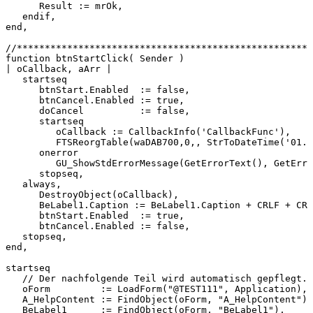
Result
:=
mrOk,
endif,
end,
//*****************************************************
function
btnStartClick(
Sender
)
|
oCallback,
aArr
|
startseq
btnStart.Enabled
:=
false,
btnCancel.Enabled
:=
true,
doCancel
:=
false,
startseq
oCallback
:=
CallbackInfo('CallbackFunc'),
FTSReorgTable(waDAB700,0,,
StrToDateTime('01.0
onerror
GU_ShowStdErrorMessage(GetErrorText(),
GetErro
stopseq,
always,
DestroyObject(oCallback),
BeLabel1.Caption
:=
BeLabel1.Caption
+
CRLF
+
CRL
btnStart.Enabled
:=
true,
btnCancel.Enabled
:=
false,
stopseq,
end,
startseq
//
Der
nachfolgende
Teil
wird
automatisch
gepflegt.
oForm
:=
LoadForm("@TEST111",
Application),
A_HelpContent
:=
FindObject(oForm,
"A_HelpContent"),
BeLabel1
:=
FindObject(oForm,
"BeLabel1"),