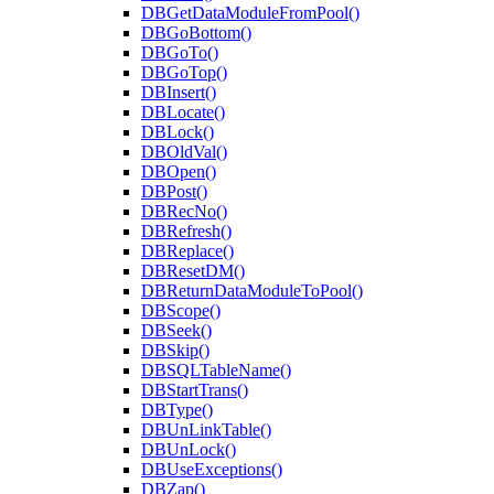
DBGetDataModuleFromPool()
DBGoBottom()
DBGoTo()
DBGoTop()
DBInsert()
DBLocate()
DBLock()
DBOldVal()
DBOpen()
DBPost()
DBRecNo()
DBRefresh()
DBReplace()
DBResetDM()
DBReturnDataModuleToPool()
DBScope()
DBSeek()
DBSkip()
DBSQLTableName()
DBStartTrans()
DBType()
DBUnLinkTable()
DBUnLock()
DBUseExceptions()
DBZap()