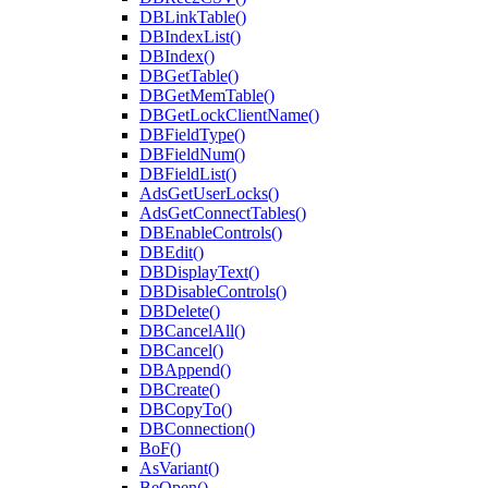
DBLinkTable()
DBIndexList()
DBIndex()
DBGetTable()
DBGetMemTable()
DBGetLockClientName()
DBFieldType()
DBFieldNum()
DBFieldList()
AdsGetUserLocks()
AdsGetConnectTables()
DBEnableControls()
DBEdit()
DBDisplayText()
DBDisableControls()
DBDelete()
DBCancelAll()
DBCancel()
DBAppend()
DBCreate()
DBCopyTo()
DBConnection()
BoF()
AsVariant()
BeOpen()