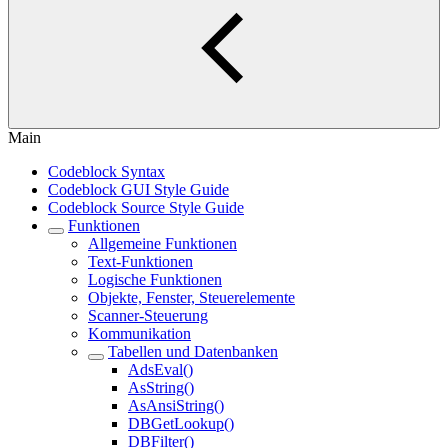
Main
Codeblock Syntax
Codeblock GUI Style Guide
Codeblock Source Style Guide
Funktionen
Allgemeine Funktionen
Text-Funktionen
Logische Funktionen
Objekte, Fenster, Steuerelemente
Scanner-Steuerung
Kommunikation
Tabellen und Datenbanken
AdsEval()
AsString()
AsAnsiString()
DBGetLookup()
DBFilter()