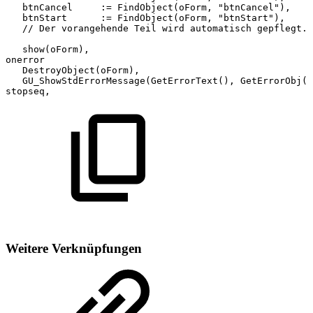
btnCancel
:=
FindObject(oForm,
"btnCancel"),
btnStart
:=
FindObject(oForm,
"btnStart"),
//
Der
vorangehende
Teil
wird
automatisch
gepflegt.
show(oForm),
onerror
DestroyObject(oForm),
GU_ShowStdErrorMessage(GetErrorText(),
GetErrorObj()
stopseq,
Weitere Verknüpfungen