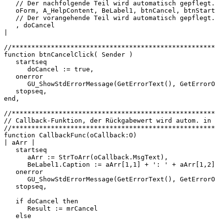
//
Der
nachfolgende
Teil
wird
automatisch
gepflegt.
oForm,
A_HelpContent,
BeLabel1,
btnCancel,
btnStart
//
Der
vorangehende
Teil
wird
automatisch
gepflegt.
,
doCancel
|
//*****************************************************
function
btnCancelClick(
Sender
)
startseq
doCancel
:=
true,
onerror
GU_ShowStdErrorMessage(GetErrorText(),
GetErrorOb
stopseq,
end,
//*****************************************************
//
Callback-Funktion,
der
Rückgabewert
wird
autom.
in
o
//*****************************************************
function
CallbackFunc(oCallback:O)
|
aArr
|
startseq
aArr
:=
StrToArr(oCallback.MsgText),
BeLabel1.Caption
:=
aArr[1,1]
+
':
'
+
aArr[1,2]
onerror
GU_ShowStdErrorMessage(GetErrorText(),
GetErrorOb
stopseq,
if
doCancel
then
Result
:=
mrCancel
else