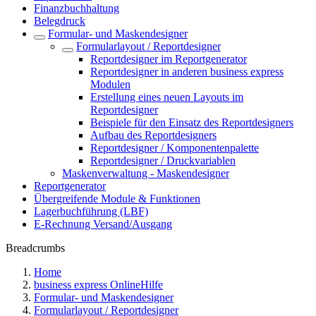
Finanzbuchhaltung
Belegdruck
Formular- und Maskendesigner
Formularlayout / Reportdesigner
Reportdesigner im Reportgenerator
Reportdesigner in anderen business express
Modulen
Erstellung eines neuen Layouts im
Reportdesigner
Beispiele für den Einsatz des Reportdesigners
Aufbau des Reportdesigners
Reportdesigner / Komponentenpalette
Reportdesigner / Druckvariablen
Maskenverwaltung - Maskendesigner
Reportgenerator
Übergreifende Module & Funktionen
Lagerbuchführung (LBF)
E-Rechnung Versand/Ausgang
Breadcrumbs
Home
business express OnlineHilfe
Formular- und Maskendesigner
Formularlayout / Reportdesigner